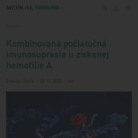
Preskočiť na obsah
Aktuality
Kombinovaná počiatočná
imunosupresia u získanej
hemofílie A
2 minúty čítania
29. 12. 2022
red