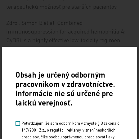
terapeutickú možnosť pre starších pacientov.
Zdroj: Simon B et al. Combined
immunosuppression for acquired hemophilia A:
CyDRi is a highly effective low-toxicity regimen.
Blood 2022 Nov 3; 140:1983.
HEMOFÍLIA
Obsah je určený odborným
Zdieľajte článok
pracovníkom v zdravotníctve.
Informácie nie sú určené pre
laickú verejnosť.
Potvrdzujem, že som odborníkom v zmysle § 8 zákona č.
147/2001 Z.z., o regulácii reklamy, v znení neskorších
predpisov, čiže osobou oprávnenou predpisovať lieky