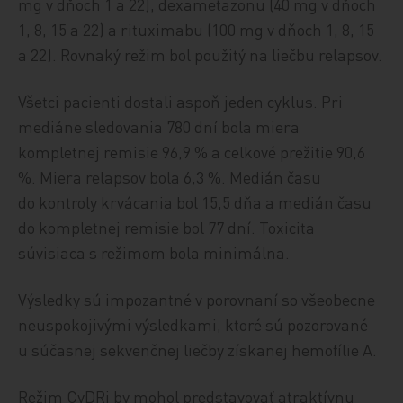
mg v dňoch 1 a 22), dexametazonu (40 mg v dňoch
1, 8, 15 a 22) a rituximabu (100 mg v dňoch 1, 8, 15
a 22). Rovnaký režim bol použitý na liečbu relapsov.
Všetci pacienti dostali aspoň jeden cyklus. Pri
mediáne sledovania 780 dní bola miera
kompletnej remisie 96,9 % a celkové prežitie 90,6
%. Miera relapsov bola 6,3 %. Medián času
do kontroly krvácania bol 15,5 dňa a medián času
do kompletnej remisie bol 77 dní. Toxicita
súvisiaca s režimom bola minimálna.
Výsledky sú impozantné v porovnaní so všeobecne
neuspokojivými výsledkami, ktoré sú pozorované
u súčasnej sekvenčnej liečby získanej hemofílie A.
Režim CyDRi by mohol predstavovať atraktívnu