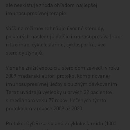
ale neexistuje zhoda ohľadom najlepšej
imunosupresívnej terapie.
Väčšina režimov zahrňuje úvodné steroidy,
po ktorých nasledujú ďalšie imunosupresíva (napr.
rituximab, cyklofosfamid, cyklosporín), keď
steroidy zlyhajú.
V snahe znížiť expozíciu steroidom zaviedli v roku
2009 maďarskí autori protokol kombinovanej
imunosupresívnej liečby s pulzným dávkovaním.
Teraz uvádzajú výsledky u prvých 32 pacientov
s mediánom veku 77 rokov, liečených týmto
protokolom v rokoch 2009 až 2020.
Protokol CyDRi sa skladá z cyklofosfamidu (1000