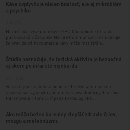
Káva ovplyvňuje nielen bdelosť, ale aj mikrobióm
a psychiku
3. 8. 2026
Nová štúdia výskumníkov z APC Microbiome Ireland
publikovaná v časopise Nature Communications ukazuje,
že pravidelná konzumácia kávy môže mať širšie…
Štúdia naznačuje, že fyzická aktivita je bezpečná
aj skoro po infarkte myokardu
27. 7. 2026
Včasná fyzická aktivita po infarkte myokardu nebola
spojená so zvýšeným počtom kardiovaskulárnych príhod.
Informovala o tom Európska kardiologická…
Ako môžu bežné koreniny zlepšiť zdravie čriev,
mozgu a metabolizmu