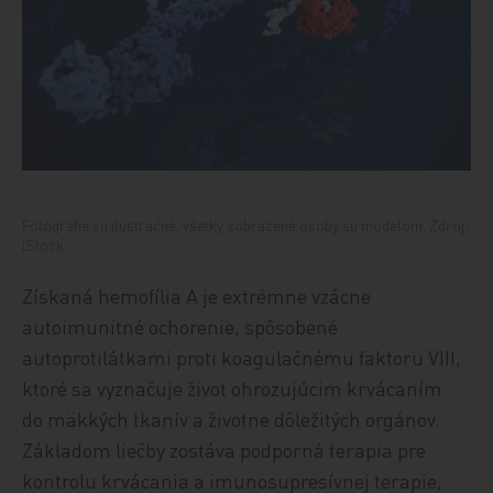
Fotografie sú ilustračné, všetky zobrazené osoby sú modelom. Zdroj:
iStock.
Získaná hemofília A je extrémne vzácne
autoimunitné ochorenie, spôsobené
autoprotilátkami proti koagulačnému faktoru VIII,
ktoré sa vyznačuje život ohrozujúcim krvácaním
do mäkkých tkanív a životne dôležitých orgánov.
Základom liečby zostáva podporná terapia pre
kontrolu krvácania a imunosupresívnej terapie,