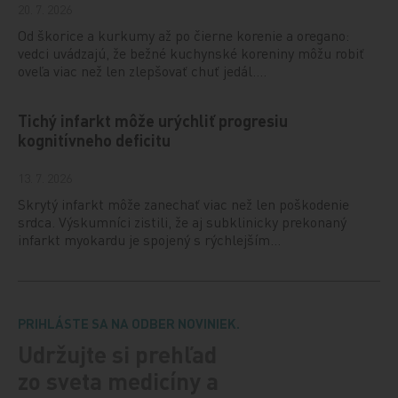
20. 7. 2026
Od škorice a kurkumy až po čierne korenie a oregano:
vedci uvádzajú, že bežné kuchynské koreniny môžu robiť
oveľa viac než len zlepšovať chuť jedál.…
Tichý infarkt môže urýchliť progresiu
kognitívneho deficitu
13. 7. 2026
Skrytý infarkt môže zanechať viac než len poškodenie
srdca. Výskumníci zistili, že aj subklinicky prekonaný
infarkt myokardu je spojený s rýchlejším…
PRIHLÁSTE SA NA ODBER NOVINIEK.
Udržujte si prehľad
zo sveta medicíny a