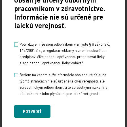
Chronické ochorenie obličiek (CKD) je častou diagnózou
pracovníkom v zdravotníctve.
u staršej a starnúcej populácie. Profesor Ondřej Viklický
Informácie nie sú určené pre
na nedávnom XX. kongrese primárnej…
laickú verejnosť.
Potvrdzujem, že som odborníkom v zmysle § 8 zákona č.
147/2001 Z.z., o regulácii reklamy, v znení neskorších
predpisov, čiže osobou oprávnenou predpisovať lieky
alebo osobou oprávnenou lieky vydávať.
Beriem na vedomie, že informácie obsiahnuté ďalej na
týchto stránkach nie sú určené laickej verejnosti, ale
zdravotníckym odborníkom, a to so všetkými rizikami a
Drobné častice, veľký vplyv alebo cesta k
dôsledkami z toho plynúcimi pre laickú veřejnost.
menej invazívnej mozgovej stimulácii
13. 4. 2026
POTVRDIŤ