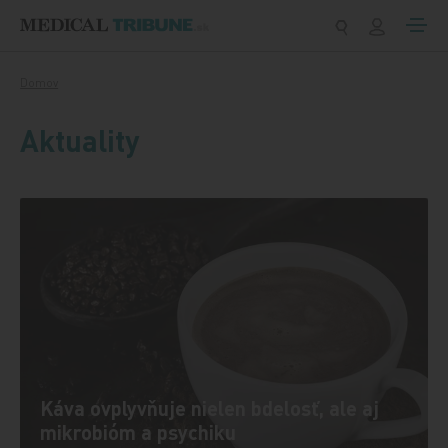
Preskočiť na obsah
Domov
Aktuality
Káva ovplyvňuje nielen bdelosť, ale aj
mikrobióm a psychiku