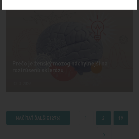
Prečo je ženský mozog náchylnejší na
roztrúsenú sklerózu
30. 3. 2026
NAČÍTAŤ ĎALŠIE (276)
1
2
19
Ďalšie