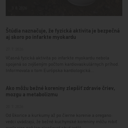
3. 8. 2026
Štúdia naznačuje, že fyzická aktivita je bezpečná
aj skoro po infarkte myokardu
27. 7. 2026
Včasná fyzická aktivita po infarkte myokardu nebola
spojená so zvýšeným počtom kardiovaskulárnych príhod.
Informovala o tom Európska kardiologická…
Ako môžu bežné koreniny zlepšiť zdravie čriev,
mozgu a metabolizmu
20. 7. 2026
Od škorice a kurkumy až po čierne korenie a oregano:
vedci uvádzajú, že bežné kuchynské koreniny môžu robiť
oveľa viac než len zlepšovať chuť jedál.…