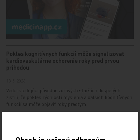
Pokles kognitívnych funkcií môže signalizovať
kardiovaskulárne ochorenie roky pred prvou
príhodou
18. 5. 2026
Vedci sledujúci pôvodne zdravých starších dospelých
zistili, že pokles rýchlosti myslenia a ďalších kognitívnych
funkcií sa môže objaviť roky predtým…
Polyfarmácia pri chronickom ochorení obličiek
20. 4. 2026
Obsah je určený odborným