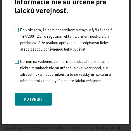
Informácie nie sú určené pre
laickú verejnosť.
Potvrdzujem, že som odborníkom v zmysle § 8 zákona č.
147/2001 Z.z., o regulácii reklamy, v znení neskorších
predpisov, čiže osobou oprávnenou predpisovať lieky
alebo osobou oprávnenou lieky vydávať.
Beriem na vedomie, že informácie obsiahnuté ďalej na
týchto stránkach nie sú určené laickej verejnosti, ale
zdravotníckym odborníkom, a to so všetkými rizikami a
Odporúčané
dôsledkami z toho plynúcimi pre laickú veřejnost.
Káva ovplyvňuje nielen bdelosť, ale aj mikrobióm
POTVRDIŤ
a psychiku
3. 8. 2026
Nová štúdia výskumníkov z APC Microbiome Ireland
publikovaná v časopise Nature Communications ukazuje,