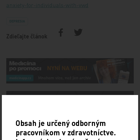
anxiety-for-individuals-with-vwd
DEPRESIA
Zdieľajte článok
Obsah je určený odborným
pracovníkom v zdravotníctve.