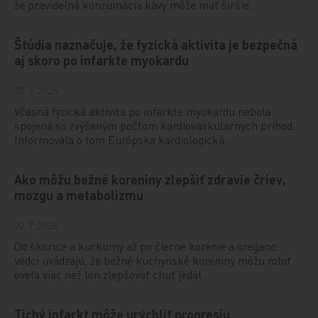
že pravidelná konzumácia kávy môže mať širšie…
Štúdia naznačuje, že fyzická aktivita je bezpečná
aj skoro po infarkte myokardu
27. 7. 2026
Včasná fyzická aktivita po infarkte myokardu nebola
spojená so zvýšeným počtom kardiovaskulárnych príhod.
Informovala o tom Európska kardiologická…
Ako môžu bežné koreniny zlepšiť zdravie čriev,
mozgu a metabolizmu
20. 7. 2026
Od škorice a kurkumy až po čierne korenie a oregano:
vedci uvádzajú, že bežné kuchynské koreniny môžu robiť
oveľa viac než len zlepšovať chuť jedál.…
Tichý infarkt môže urýchliť progresiu