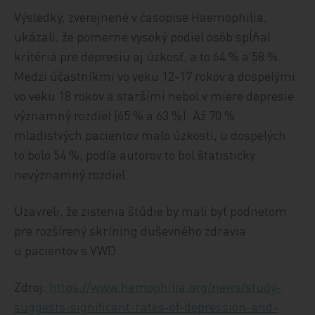
Výsledky, zverejnené v časopise Haemophilia,
ukázali, že pomerne vysoký podiel osôb spĺňal
kritériá pre depresiu aj úzkosť, a to 64 % a 58 %.
Medzi účastníkmi vo veku 12-17 rokov a dospelými
vo veku 18 rokov a staršími nebol v miere depresie
významný rozdiel (65 % a 63 %). Až 70 %
mladistvých pacientov malo úzkosti, u dospelých
to bolo 54 %, podľa autorov to bol štatisticky
nevýznamný rozdiel.
Uzavreli, že zistenia štúdie by mali byť podnetom
pre rozšírený skríning duševného zdravia
u pacientov s VWD.
Zdroj:
https://www.hemophilia.org/news/study-
suggests-significant-rates-of-depression-and-