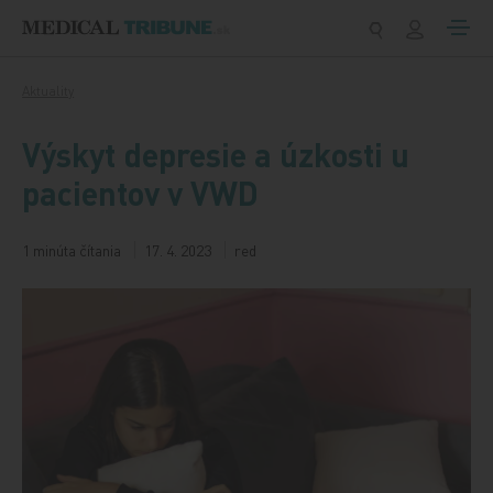
Preskočiť na obsah
Aktuality
Výskyt depresie a úzkosti u
pacientov v VWD
1 minúta čítania
17. 4. 2023
red