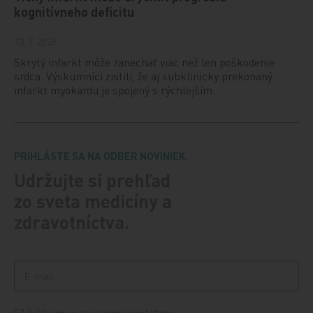
kognitívneho deficitu
13. 7. 2026
Skrytý infarkt môže zanechať viac než len poškodenie
srdca. Výskumníci zistili, že aj subklinicky prekonaný
infarkt myokardu je spojený s rýchlejším…
PRIHLÁSTE SA NA ODBER NOVINIEK.
Udržujte si prehľad
zo sveta medicíny a
zdravotníctva.
Súhlasím so zasielaním newslettera