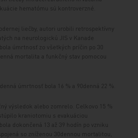
akuácie hematómu sú kontroverzné.
dernej liečby, autori urobili retrospektívny
atých na neurologickú JIS v Kanade
ola úmrtnosť zo všetkých príčin po 30
enná mortalita a funkčný stav pomocou
 30denná úmrtnosť bola 16 % a 90denná 22 %.
čný výsledok alebo zomrelo. Celkovo 15 %
túpilo kraniotomiu s evakuáciou
bola dokončená 13 až 39 hodín po vzniku
 spojená so zníženou 30dennou mortalitou,