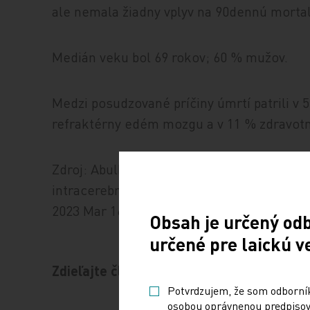
ale nemala žiadny vplyv na 90dennú mortal
Medián veku bol 69 rokov; 60 % mužov.
Medzi posudzované príčiny úmrtí patrili v 
refraktérny edém mozgu a v 11 % zdravot
Zdroj: Abulhasan YB et al. Functional outc
intracerebral hemorrhage after intensive 
2023 Mar 16; [e-pub].
Obsah je určený od
určené pre laickú v
Zdieľajte článok
Potvrdzujem, že som odborníko
osobou oprávnenou predpisova