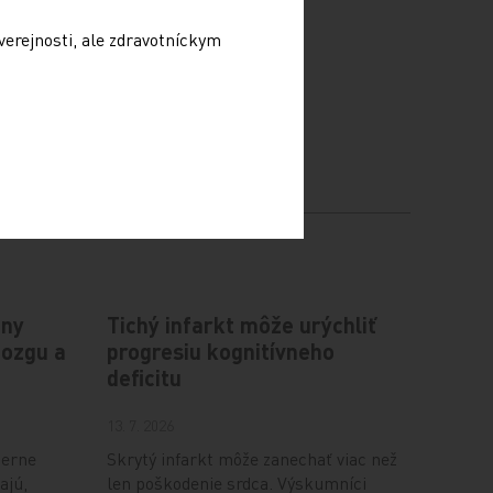
verejnosti, ale zdravotníckym
iny
Tichý infarkt môže urýchliť
mozgu a
progresiu kognitívneho
deficitu
13. 7. 2026
ierne
Skrytý infarkt môže zanechať viac než
ajú,
len poškodenie srdca. Výskumníci