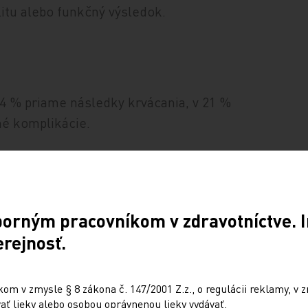
itu alebo funkčný výsledok.
54 % priame následky krvácania, v 21 %
né komplikácie.
omes and mortality in patients with
medical and surgical support.
Neurology
borným pracovníkom v zdravotníctve. I
erejnosť.
m v zmysle § 8 zákona č. 147/2001 Z.z., o regulácii reklamy, v z
ť lieky alebo osobou oprávnenou lieky vydávať.