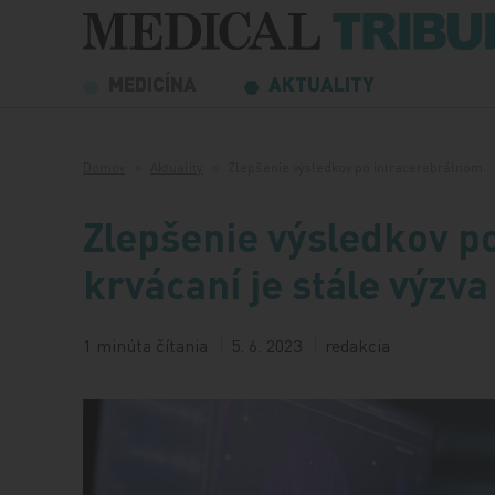
Preskočiť na obsah
MEDICÍNA
AKTUALITY
Domov
Aktuality
Zlepšenie výsledkov po intracerebrálnom…
Zlepšenie výsledkov p
krvácaní je stále výzva
1 minúta čítania
5. 6. 2023
redakcia