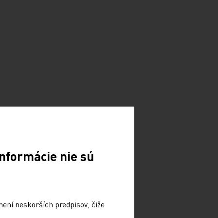
nformácie nie sú
není neskorších predpisov, čiže