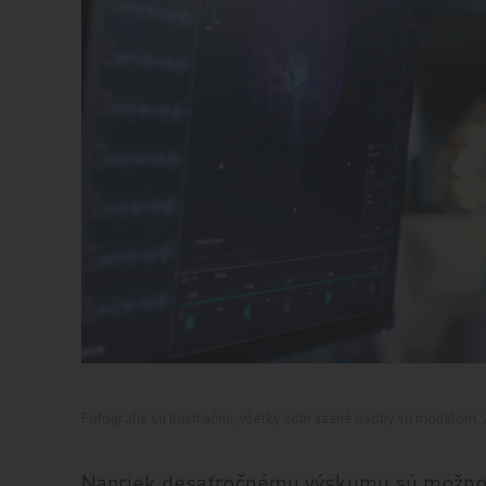
Fotografie sú ilustračné, všetky zobrazené osoby sú modelom. Z
Napriek desaťročnému výskumu sú možnost