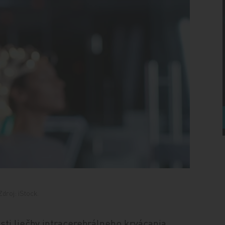
droj: iStock.
i liečby intracerebrálneho krvácania