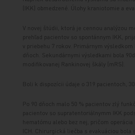
(IKK) obmedzené. Úlohy kraniotomie a ev
V novej štúdii, ktorá je cennou analýzou mo
prehľad pacientov so spontánnym IKK, prij
v priebehu 7 rokov. Primárnym výsledkom b
dňoch. Sekundárnymi výsledkami bola 90d
modifikovanej Rankinovej škály (mRS).
Boli k dispozícii údaje o 319 pacientoch,
Po 90 dňoch malo 50 % pacientov zlý funk
pacientov so supratentoriálnymm IKK pods
hematómu alebo bez nej, pričom operácia 
ICH. Chirurgická liečba s evakuáciou bola