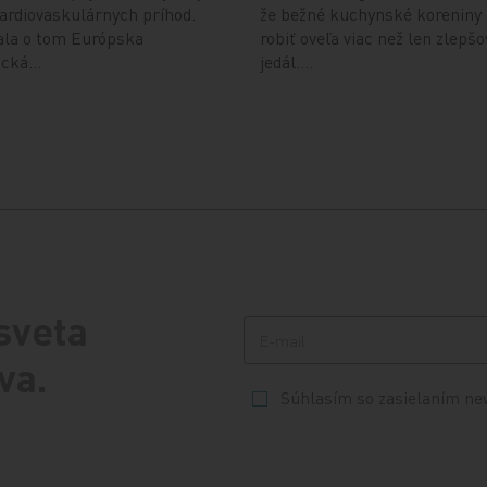
ardiovaskulárnych príhod.
že bežné kuchynské koreniny
ala o tom Európska
robiť oveľa viac než len zlepš
gická…
jedál.…
 sveta
va.
Súhlasím so zasielaním ne