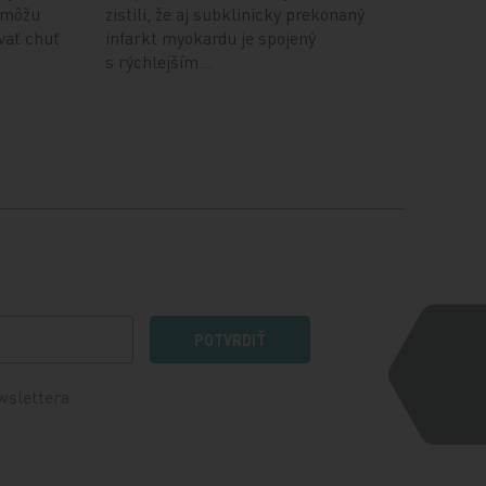
 môžu
zistili, že aj subklinicky prekonaný
ovať chuť
infarkt myokardu je spojený
s rýchlejším…
POTVRDIŤ
wslettera