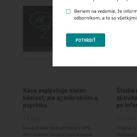
Beriem na vedomie, že informá
odborníkom, a to so všetkými 
POTVRDIŤ
Káva ovplyvňuje nielen
Štúdia 
bdelosť, ale aj mikrobióm a
aktivit
psychiku
po inf
3. 8. 2026
27. 7. 2026
Nová štúdia výskumníkov z APC
Včasná fy
Microbiome Ireland publikovaná
myokardu