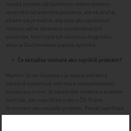
nejaká potreba udržateľnosti celého systému
verejného zdravotného poistenia, ale na druhej
strane nie je možné, aby sme ako spoločnosť
neliečili vážne zdravotne znevýhodnených
pacientov, ktorí trpia tak závažnou diagnózou,
akou je Duchenneova svalová dystrofia.
Čo aktuálne vnímate ako najväčší problém?
Myslím, že na Slovensku je naozaj potrebná
zásadná systémová reforma a celospoločenský
konsenzus o tom, že takéto deti chceme a budeme
liečiť tak, ako napríklad u vás v ČR. Práve
to vnímam ako najväčší problém. Pokiaľ napríklad
pacienti s onkologickou diagnózou, diabetici alebo
pacienti s kardiovaskulárnym ochorením prídu