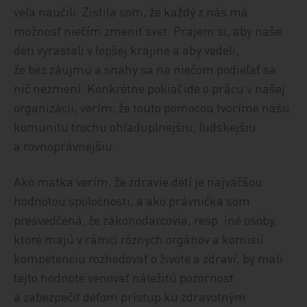
veľa naučili. Zistila som, že každý z nás má
možnosť niečím zmeniť svet. Prajem si, aby naše
deti vyrastali v lepšej krajine a aby vedeli,
že bez záujmu a snahy sa na niečom podieľať sa
nič nezmení. Konkrétne pokiaľ ide o prácu v našej
organizácii, verím, že touto pomocou tvoríme našu
komunitu trochu ohľaduplnejšiu, ľudskejšiu
a rovnoprávnejšiu.
Ako matka verím, že zdravie detí je najväčšou
hodnotou spoločnosti, a ako právnička som
presvedčená, že zákonodarcovia, resp. iné osoby,
ktoré majú v rámci rôznych orgánov a komisií
kompetenciu rozhodovať o živote a zdraví, by mali
tejto hodnote venovať náležitú pozornosť
a zabezpečiť deťom prístup ku zdravotným