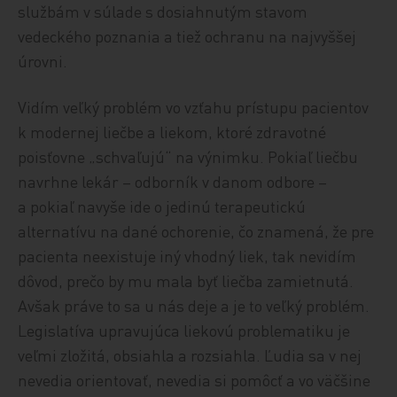
službám v súlade s dosiahnutým stavom
vedeckého poznania a tiež ochranu na najvyššej
úrovni.
Vidím veľký problém vo vzťahu prístupu pacientov
k modernej liečbe a liekom, ktoré zdravotné
poisťovne „schvaľujú“ na výnimku. Pokiaľ liečbu
navrhne lekár – odborník v danom odbore –
a pokiaľ navyše ide o jedinú terapeutickú
alternatívu na dané ochorenie, čo znamená, že pre
pacienta neexistuje iný vhodný liek, tak nevidím
dôvod, prečo by mu mala byť liečba zamietnutá.
Avšak práve to sa u nás deje a je to veľký problém.
Legislatíva upravujúca liekovú problematiku je
veľmi zložitá, obsiahla a rozsiahla. Ľudia sa v nej
nevedia orientovať, nevedia si pomôcť a vo väčšine