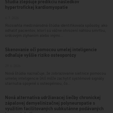
Štúdia zlepšuje predikciu následkov
hypertrofickej kardiomyopatie
6. 7. 2026
Rozsiahla medzinárodná štúdia identifikovala spôsoby, ako
odhaliť pacientov, ktorí sú vážne ohrození náhlou smrťou,
srdcovým zlyhaním alebo inými…
Skenovanie očí pomocou umelej inteligencie
odhaľuje vyššie riziko osteoporózy
29. 6. 2026
Nová štúdia naznačuje, že zobrazovanie sietnice pomocou
umelej inteligencie (AI) môže zachytiť systémové signály
starnutia spojené s osteopéniou, čo…
Nová alternatíva udržiavacej liečby chronickej
zápalovej demyelinizačnej polyneuropatie s
využitím facilitovaných subkutánne podávaných