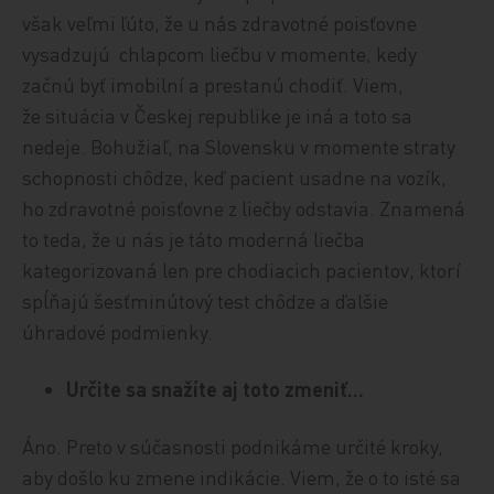
však veľmi ľúto, že u nás zdravotné poisťovne
vysadzujú chlapcom liečbu v momente, kedy
začnú byť imobilní a prestanú chodiť. Viem,
že situácia v Českej republike je iná a toto sa
nedeje. Bohužiaľ, na Slovensku v momente straty
schopnosti chôdze, keď pacient usadne na vozík,
ho zdravotné poisťovne z liečby odstavia. Znamená
to teda, že u nás je táto moderná liečba
kategorizovaná len pre chodiacich pacientov, ktorí
spĺňajú šesťminútový test chôdze a ďalšie
úhradové podmienky.
Určite sa snažíte aj toto zmeniť…
Áno. Preto v súčasnosti podnikáme určité kroky,
aby došlo ku zmene indikácie. Viem, že o to isté sa