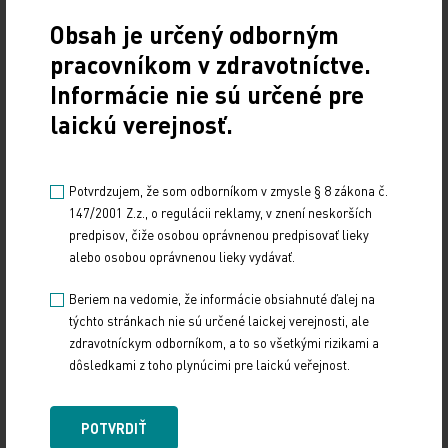
k lekárovi s tým, že sa ich stav zhoršil, lekár im
Obsah je určený odborným
medikáciu neodoberie, ale naopak pridá ďalšiu.
pracovníkom v zdravotníctve.
Ale pacientov s DMD, ktorí majú dostupnú len
jedinú terapiu, odstrihneme aj od tej jedinej šance
Informácie nie sú určené pre
na liečbu, ktorú majú. Ako by sme zabudli na to,
laickú verejnosť.
že schopnosť chôdze je len jednou z mnohých
rôznych funkcií a že tento liek nezabezpečuje len
Potvrdzujem, že som odborníkom v zmysle § 8 zákona č.
to, že pacienti môžu lepšie chodiť, ale má aj vplyv
147/2001 Z.z., o regulácii reklamy, v znení neskorších
na funkciu horných končatín, dýchanie, funkciu
predpisov, čiže osobou oprávnenou predpisovať lieky
srdca, žuvanie, hltanie atď. Taký prístup je podľa
alebo osobou oprávnenou lieky vydávať.
mňa naozaj krutý a doslova nehumánny.
Beriem na vedomie, že informácie obsiahnuté ďalej na
týchto stránkach nie sú určené laickej verejnosti, ale
Stretávame sa na konferencii v Prahe. Vidíte
zdravotníckym odborníkom, a to so všetkými rizikami a
v Českej republike nejakú inšpiráciu?
dôsledkami z toho plynúcimi pre laickú veřejnost.
My sa v mnohom inšpirujeme Českou republikou.
POTVRDIŤ
Tým zásadným je multidisciplinárna