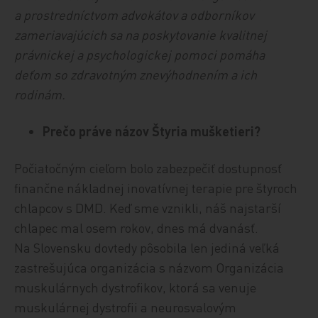
a prostredníctvom advokátov a odborníkov
zameriavajúcich sa na poskytovanie kvalitnej
právnickej a psychologickej pomoci pomáha
deťom so zdravotným znevýhodnením a ich
rodinám.
Prečo práve názov Štyria mušketieri?
Počiatočným cieľom bolo zabezpečiť dostupnosť
finančne nákladnej inovatívnej terapie pre štyroch
chlapcov s DMD. Keď sme vznikli, náš najstarší
chlapec mal osem rokov, dnes má dvanásť.
Na Slovensku dovtedy pôsobila len jediná veľká
zastrešujúca organizácia s názvom Organizácia
muskulárnych dystrofikov, ktorá sa venuje
muskulárnej dystrofii a neurosvalovým