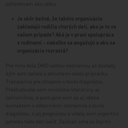
ochoreniam ako celku.
Je skôr bežné, že takéto organizácie
zakladajú rodičia chorých detí, ako je to vo
vašom prípade? Aká je v praxi spolupráca
s rodinami – nakoľko sa angažujú a ako sa
organizácia rozrastá?
Pre mňa bola DMD veľkou neznámou až dovtedy,
kým som začala s aktivitami okolo prípravku
Translarna pre chlapcov s touto diagnózou.
Preštudovala som množstvo literatúry, aj
zahraničnej, a postupne som sa aj vďaka
kontaktom s odborníkmi zoznámila s touto
diagnózou, s jej prognózou a videla som urgentnú
potrebu tieto deti liečiť. Začínali sme so štyrmi