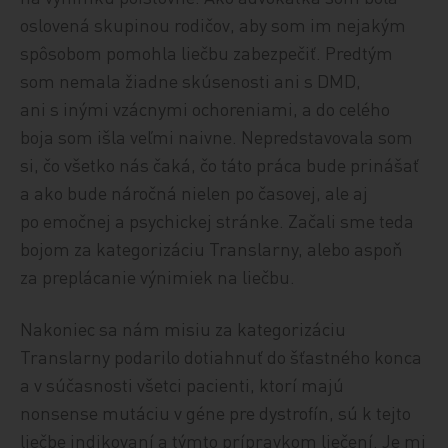
oslovená skupinou rodičov, aby som im nejakým
spôsobom pomohla liečbu zabezpečiť. Predtým
som nemala žiadne skúsenosti ani s DMD,
ani s inými vzácnymi ochoreniami, a do celého
boja som išla veľmi naivne. Nepredstavovala som
si, čo všetko nás čaká, čo táto práca bude prinášať
a ako bude náročná nielen po časovej, ale aj
po emočnej a psychickej stránke. Začali sme teda
bojom za kategorizáciu Translarny, alebo aspoň
za preplácanie výnimiek na liečbu.
Nakoniec sa nám misiu za kategorizáciu
Translarny podarilo dotiahnuť do šťastného konca
a v súčasnosti všetci pacienti, ktorí majú
nonsense mutáciu v géne pre dystrofín, sú k tejto
liečbe indikovaní a týmto prípravkom liečení. Je mi