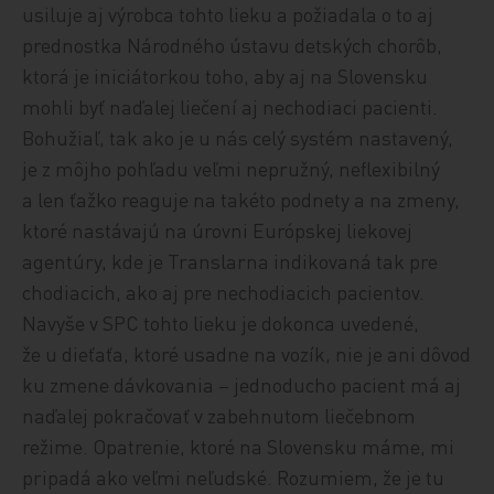
usiluje aj výrobca tohto lieku a požiadala o to aj
prednostka Národného ústavu detských chorôb,
ktorá je iniciátorkou toho, aby aj na Slovensku
mohli byť naďalej liečení aj nechodiaci pacienti.
Bohužiaľ, tak ako je u nás celý systém nastavený,
je z môjho pohľadu veľmi nepružný, neflexibilný
a len ťažko reaguje na takéto podnety a na zmeny,
ktoré nastávajú na úrovni Európskej liekovej
agentúry, kde je Translarna indikovaná tak pre
chodiacich, ako aj pre nechodiacich pacientov.
Navyše v SPC tohto lieku je dokonca uvedené,
že u dieťaťa, ktoré usadne na vozík, nie je ani dôvod
ku zmene dávkovania – jednoducho pacient má aj
naďalej pokračovať v zabehnutom liečebnom
režime. Opatrenie, ktoré na Slovensku máme, mi
pripadá ako veľmi neľudské. Rozumiem, že je tu