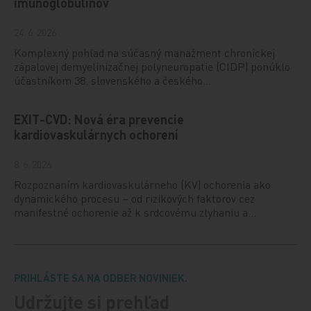
imunoglobulínov
24. 6. 2026
Komplexný pohľad na súčasný manažment chronickej
zápalovej demyelinizačnej polyneuropatie (CIDP) ponúklo
účastníkom 38. slovenského a českého…
EXIT-CVD: Nová éra prevencie
kardiovaskulárnych ochorení
8. 6. 2026
Rozpoznaním kardiovaskulárneho (KV) ochorenia ako
dynamického procesu – od rizikových faktorov cez
manifestné ochorenie až k srdcovému zlyhaniu a…
PRIHLÁSTE SA NA ODBER NOVINIEK.
Udržujte si prehľad