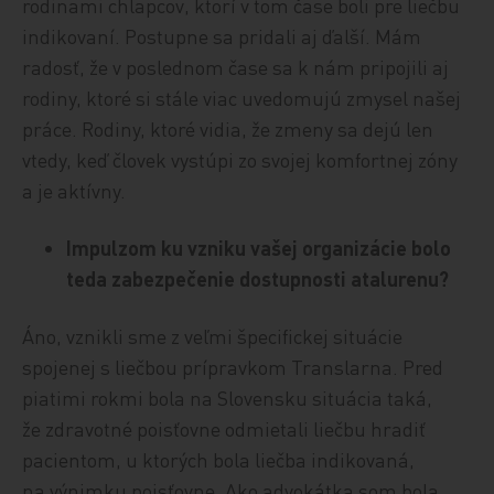
rodinami chlapcov, ktorí v tom čase boli pre liečbu
indikovaní. Postupne sa pridali aj ďalší. Mám
radosť, že v poslednom čase sa k nám pripojili aj
rodiny, ktoré si stále viac uvedomujú zmysel našej
práce. Rodiny, ktoré vidia, že zmeny sa dejú len
vtedy, keď človek vystúpi zo svojej komfortnej zóny
a je aktívny.
Impulzom ku vzniku vašej organizácie bolo
teda zabezpečenie dostupnosti atalurenu?
Áno, vznikli sme z veľmi špecifickej situácie
spojenej s liečbou prípravkom Translarna. Pred
piatimi rokmi bola na Slovensku situácia taká,
že zdravotné poisťovne odmietali liečbu hradiť
pacientom, u ktorých bola liečba indikovaná,
na výnimku poisťovne. Ako advokátka som bola