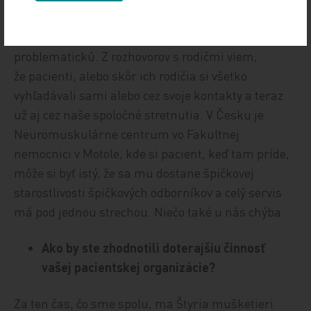
a multiodborová kooperácia lekárov, ktorú naši
pacienti vnímajú v porovnaní s vami ako
problematickú. Z rozhovorov s rodičmi viem,
že pacienti, alebo skôr ich rodičia si všetko
vyhľadávali sami alebo cez svoje kontakty a teraz
už aj cez naše spoločné stretnutia. V Česku je
Neuromuskulárne centrum vo Fakultnej
nemocnici v Motole, kde si pacient, keď tam príde,
môže si byť istý, že sa mu dostane špičkovej
starostlivosti špičkových odborníkov a celý servis
má pod jednou strechou. Niečo také u nás chýba.
Ako by ste zhodnotili doterajšiu činnosť
vašej pacientskej organizácie?
Za ten čas, čo sme spolu, ma Štyria mušketieri