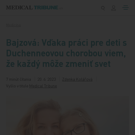
Preskočiť na obsah
Medicína
Bajzová: Vďaka práci pre deti s
Duchenneovou chorobou viem,
že každý môže zmeniť svet
7 minút čítania
20. 6. 2023
Zdenka Kolářová
Vyšlo v titule
Medical Tribune