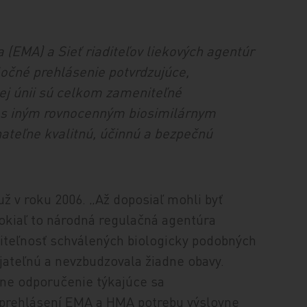
 (EMA) a Sieť riaditeľov liekových agentúr
ločné prehlásenie potvrdzujúce,
kej únii sú celkom zameniteľné
 s iným rovnocenným biosimilárnym
nateľne kvalitnú, účinnú a bezpečnú
už v roku 2006. „Až doposiaľ mohli byť
okiaľ to národná regulačná agentúra
niteľnosť schválených biologicky podobných
ijateľnú a nevzbudzovala žiadne obavy.
ne odporučenie týkajúce sa
 prehlásení EMA a HMA potrebu výslovne