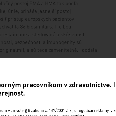
poločný postoj EMA a HMA tak podľa
j únie, prináša jasnejší postoj
iť prístup európskych pacientov
hválila 86 biosimilars. Tie boli
 preskúmané a sledované a skúsenosti
innosti, bezpečnosti a imunogenity sú
originálmi), a sú teda zameniteľné,“ dodala
borným pracovníkom v zdravotníctve. I
ípravok veľmi podobný inému biologickému
erejnosť.
ému referenčnému prípravku, ktorý už bol
ginálny) liečivý prípravok. Biosimilárny
m v zmysle § 8 zákona č. 147/2001 Z.z., o regulácii reklamy, v z
iologického lieku. Je to väčšinou preto,
ť lieky alebo osobou oprávnenou lieky vydávať.