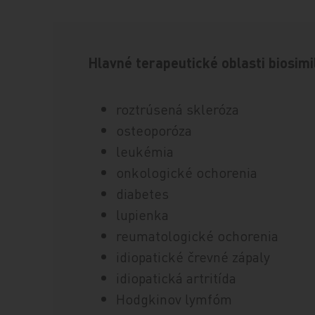
Hlavné terapeutické oblasti biosimi
roztrúsená skleróza
osteoporóza
leukémia
onkologické ochorenia
diabetes
lupienka
reumatologické ochorenia
idiopatické črevné zápaly
idiopatická artritída
Hodgkinov lymfóm