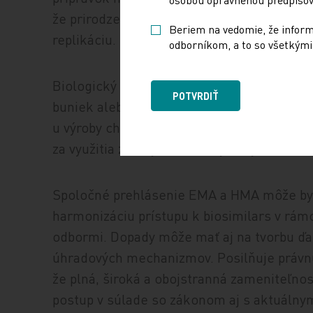
že prirodzená variabilita a zložitejšia výr
Beriem na vedomie, že informá
replikáciu.
odborníkom, a to so všetkými 
Biologický liečivý prípravok je vyrábaný z 
POTVRDIŤ
buniek alebo organizmov. Výroba biologický
u výroby chemických látok. Väčšina je vyr
za využitia zložitých bunkových systémov
Spoločné prehlásenie EMA a HMA môže byť
harmonizáciu prístupu k biosimilars v rám
odbormi. Dopady môže mať aj na tvorbu ďal
úhradových mechanizmov. Posilňuje právnu 
že plná, široká a obojstranná zameniteľnosť
postup v súlade so zákonom aj s aktuálny