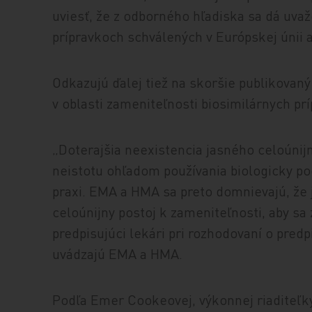
uviesť, že z odborného hľadiska sa dá uvaž
prípravkoch schválených v Európskej únii 
Odkazujú ďalej tiež na skoršie publikovan
v oblasti zameniteľnosti biosimilárnych prí
„Doterajšia neexistencia jasného celoúnij
neistotu ohľadom používania biologicky pod
praxi. EMA a HMA sa preto domnievajú, že 
celoúnijny postoj k zameniteľnosti, aby sa
predpisujúci lekári pri rozhodovaní o predp
uvádzajú EMA a HMA.
Podľa Emer Cookeovej, výkonnej riaditeľk