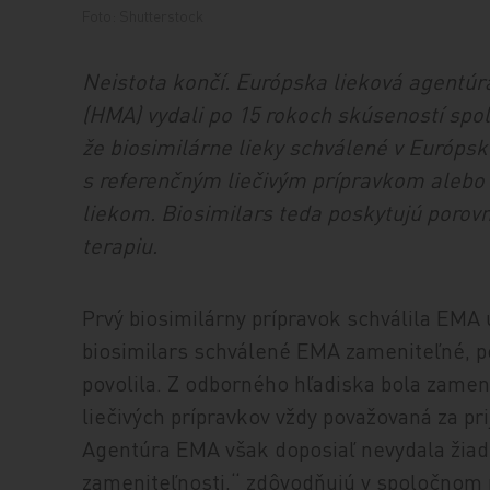
Foto: Shutterstock
Neistota končí. Európska lieková agentúra
(HMA) vydali po 15 rokoch skúseností spo
že biosimilárne lieky schválené v Európs
s referenčným liečivým prípravkom alebo
liekom. Biosimilars teda poskytujú porov
terapiu.
Prvý biosimilárny prípravok schválila EMA 
biosimilars schválené EMA zameniteľné, p
povolila. Z odborného hľadiska bola zame
liečivých prípravkov vždy považovaná za pr
Agentúra EMA však doposiaľ nevydala žiad
zameniteľnosti,“ zdôvodňujú v spoločnom