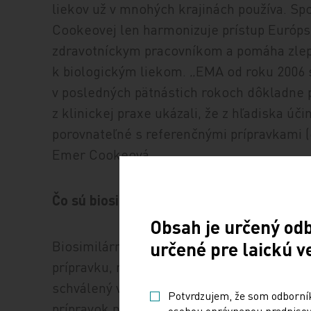
liekov už v mnohých krajinách používa. S
Cookeovej len harmonizuje prístup Európske
zdravotníckym pracovníkom a pomáha zlepš
k biologickým liekom. „EMA od roku 2006 sc
v posledných pätnástich rokoch dôkladne
z klinickej praxe ukázali, že z hľadiska úč
porovnateľné s referenčnými prípravkami (
Emer Cookeová.
Čo sú biosimilars?
Obsah je určený od
Biosimilárny liek je biologický liečivý pr
určené pre laickú v
prípravku, na ktorý sa odkazuje – takzvan
schválený v Európskej únii ako pôvodný (ori
Potvrdzujem, že som odborníko
prípravok nie je považovaný za generikum b
osobou oprávnenou predpisova