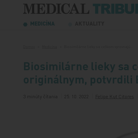
Preskočiť na obsah
MEDICÍNA
AKTUALITY
Domov
Medicína
Biosimilárne lieky sa celkom vyrovnajú…
Biosimilárne lieky sa 
originálnym, potvrdil
3 minúty čítania
25. 10. 2022
Felipe Kut Citores