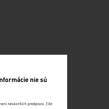
nformácie nie sú
není neskorších predpisov, čiže