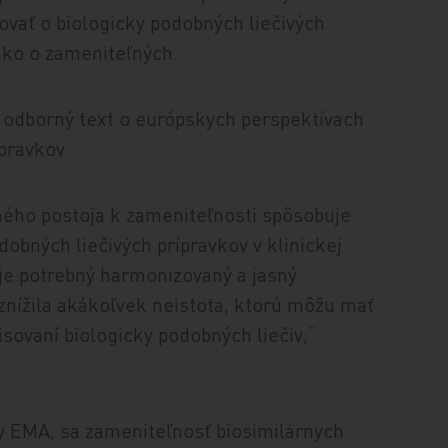
ovať o biologicky podobných liečivých
ako o zameniteľných.
ý odborný text o európskych perspektívach
pravkov.
ného postoja k zameniteľnosti spôsobuje
obných liečivých prípravkov v klinickej
je potrebný harmonizovaný a jasný
 znížila akákoľvek neistota, ktorú môžu mať
isovaní biologicky podobných liečiv,“
y EMA, sa zameniteľnosť biosimilárnych