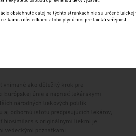
oba biologických liečiv neumožňujú presnú
cie obsiahnuté ďalej na týchto stránkach nie sú určené laickej 
rizikami a dôsledkami z toho plynúcimi pre laickú veřejnost.
biologického zdroja, napríklad z živých
ch prípravkov býva zložitejšia, než je tomu
ábaná pomocou biotechnológií, často
 a technológie rekombinantnej DNA.
 vnímané ako dôležitý krok pre
ci Európskej únie a naprieč lekárskymi
ších národných liekových politík
aj odbornú istotu predpisujúcich lekárov,
 biosimilars s originálnymi liekmi je
mi vedeckými poznatkami.