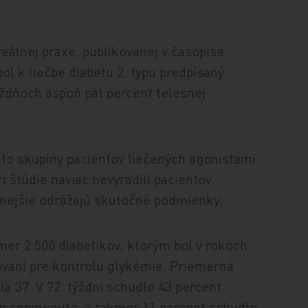
reálnej praxe, publikovanej v časopise
ol k liečbe diabetu 2. typu predpísaný
ýždňoch aspoň pät percent telesnej
ejto skupiny pacientov liečených agonistami
 štúdie naviac nevyradili pacientov
rnejšie odrážajú skutočné podmienky.
er 2 500 diabetikov, ktorým bol v rokoch
ovaní pre kontrolu glykémie. Priemerná
a 37. V 72. týždni schudlo 43 percent
bolo spomenuté, a takmer 11 percent schudlo