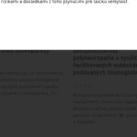
rizikami a dôsledkami z toho plynúcimi pre laickú veřejnost.
Odporúčané
anie očí pomocou
Nová alternatíva udrži
inteligencie odhaľuje
liečby chronickej zápal
riziko osteoporózy
demyelinizačnej
polyneuropatie s využi
facilitovaných subkut
podávaných imunoglob
ia naznačuje, že zobrazovanie
pomocou umelej inteligencie
24. 6. 2026
 zachytiť systémové signály
 spojené s osteopéniou, čo…
Komplexný pohľad na súčasn
manažment chronickej zápalo
demyelinizačnej polyneuropat
ponúklo účastníkom 38. slov
a českého…