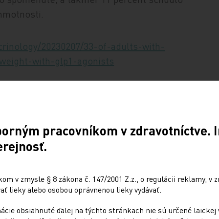
 hmotnosti.
rinology/20230207/33-of-adults-with-
weight-with-glp1-agonists
Zdieľajte článok
borným pracovníkom v zdravotníctve. I
erejnosť.
m v zmysle § 8 zákona č. 147/2001 Z.z., o regulácii reklamy, v z
ť lieky alebo osobou oprávnenou lieky vydávať.
cie obsiahnuté ďalej na týchto stránkach nie sú určené laickej 