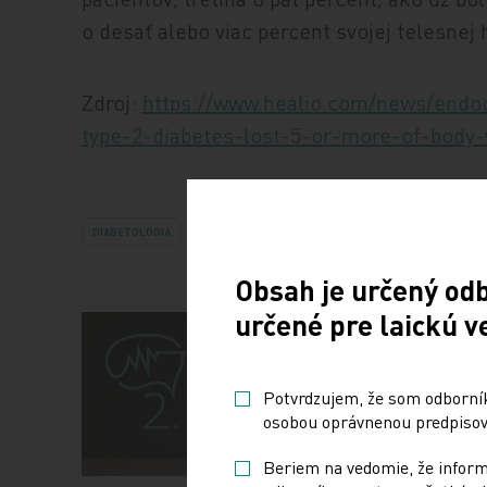
o desať alebo viac percent svojej telesnej
Zdroj:
https://www.healio.com/news/endoc
type-2-diabetes-lost-5-or-more-of-body-
DIABETOLÓGIA
OBEZITA
Obsah je určený od
určené pre laickú v
Potvrdzujem, že som odborníko
osobou oprávnenou predpisova
Beriem na vedomie, že informá