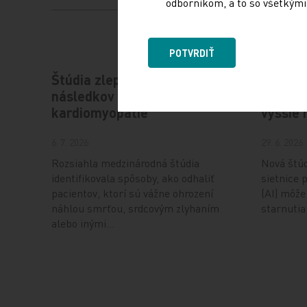
odborníkom, a to so všetkými 
POTVRDIŤ
Štúdia zlepšuje predikciu
Skenov
následkov hypertrofickej
umelej 
kardiomyopatie
vyššie 
6. 7. 2026
29. 6. 2026
Rozsiahla medzinárodná štúdia
Nová štúd
identifikovala spôsoby, ako odhaliť
sietnice 
pacientov, ktorí sú vážne ohrození
(AI) môže
náhlou smrťou, srdcovým zlyhaním
starnutia
alebo inými…