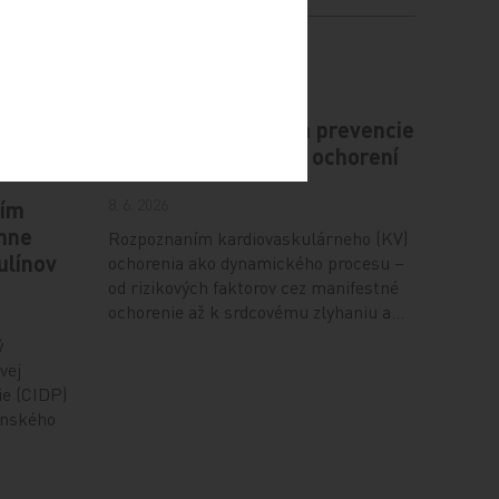
avacej
EXIT-CVD: Nová éra prevencie
ovej
kardiovaskulárnych ochorení
8. 6. 2026
tím
ánne
Rozpoznaním kardiovaskulárneho (KV)
ulínov
ochorenia ako dynamického procesu –
od rizikových faktorov cez manifestné
ochorenie až k srdcovému zlyhaniu a…
ý
vej
ie (CIDP)
enského