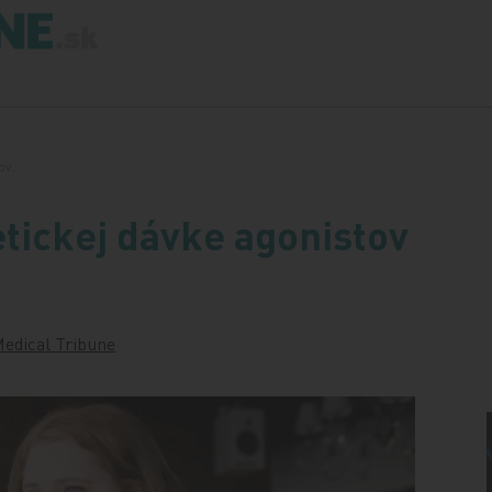
tov…
tickej dávke agonistov
edical Tribune