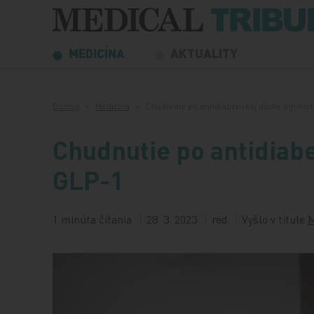
Preskočiť na obsah
MEDICÍNA
AKTUALITY
Domov
Medicína
Chudnutie po antidiabetickej dávke agonis
Chudnutie po antidiabe
GLP-1
1 minúta čítania
28. 3. 2023
red
Vyšlo v titule
M