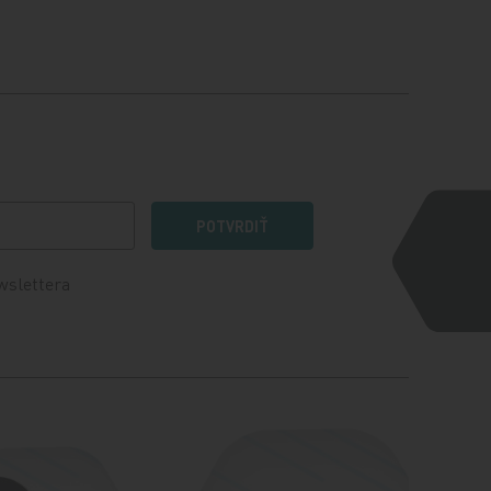
POTVRDIŤ
wslettera