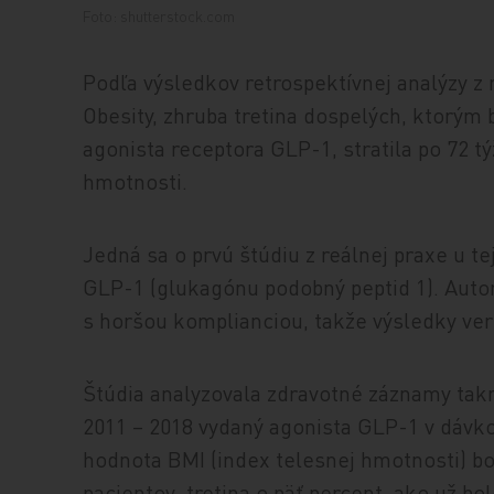
Foto: shutterstock.com
Podľa výsledkov retrospektívnej analýzy z 
Obesity, zhruba tretina dospelých, ktorým b
agonista receptora GLP-1, stratila po 72 t
hmotnosti.
Jedná sa o prvú štúdiu z reálnej praxe u t
GLP-1 (glukagónu podobný peptid 1). Autori
s horšou komplianciou, takže výsledky ve
Štúdia analyzovala zdravotné záznamy takm
2011 – 2018 vydaný agonista GLP-1 v dávk
hodnota BMI (index telesnej hmotnosti) bol
pacientov, tretina o päť percent, ako už 