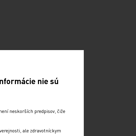
nformácie nie sú
není neskorších predpisov, čiže
verejnosti, ale zdravotníckym