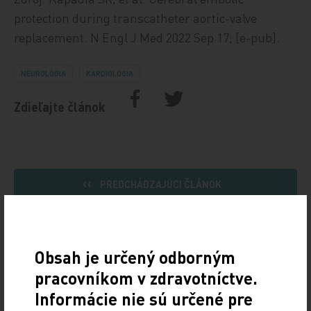
protection during transcatheter aortic-valve
replacement. N Engl J Med 2022 Sep 17; [e-pub].
NEUROLÓGIA
KARDIOLÓGIA
Zdieľajte článok
PREDCHÁDZAJÚCI ČLÁNOK
NASLEDUJÚCI ČLÁNOK
Obsah je určený odborným
pracovníkom v zdravotníctve.
Informácie nie sú určené pre