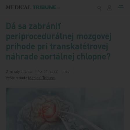
Preskočiť na obsah
Dá sa zabrániť
periprocedurálnej mozgovej
príhode pri transkatétrovej
náhrade aortálnej chlopne?
2 minúty čítania
15. 11. 2022
red
Vyšlo v titule
Medical Tribune