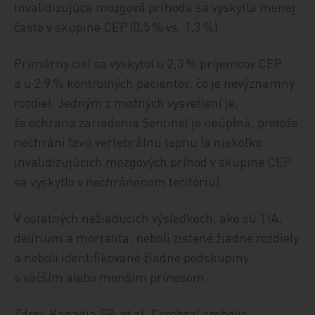
Invalidizujúca mozgová príhoda sa vyskytla menej
často v skupine CEP (0,5 % vs. 1,3 %).
Primárny cieľ sa vyskytol u 2,3 % príjemcov CEP
a u 2,9 % kontrolných pacientov, čo je nevýznamný
rozdiel. Jedným z možných vysvetlení je,
že ochrana zariadenia Sentinel je neúplná, pretože
nechráni ľavú vertebrálnu tepnu (a niekoľko
invalidizujúcich mozgových príhod v skupine CEP
sa vyskytlo v nechránenom teritóriu).
V ostatných nežiaducich výsledkoch, ako sú TIA,
delírium a mortalita, neboli zistené žiadne rozdiely
a neboli identifikované žiadne podskupiny
s väčším alebo menším prínosom.
Zdroj: Kapadia SR, et al. Cerebral embolic