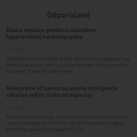
Odporúčané
Štúdia zlepšuje predikciu následkov
hypertrofickej kardiomyopatie
6. 7. 2026
Rozsiahla medzinárodná štúdia identifikovala spôsoby, ako
odhaliť pacientov, ktorí sú vážne ohrození náhlou smrťou,
srdcovým zlyhaním alebo inými…
Skenovanie očí pomocou umelej inteligencie
odhaľuje vyššie riziko osteoporózy
29. 6. 2026
Nová štúdia naznačuje, že zobrazovanie sietnice pomocou
umelej inteligencie (AI) môže zachytiť systémové signály
starnutia spojené s osteopéniou, čo…