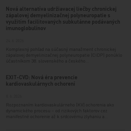
Nová alternatíva udržiavacej liečby chronickej
zápalovej demyelinizačnej polyneuropatie s
využitím facilitovaných subkutánne podávaných
imunoglobulínov
24. 6. 2026
Komplexný pohľad na súčasný manažment chronickej
zápalovej demyelinizačnej polyneuropatie (CIDP) ponúklo
účastníkom 38. slovenského a českého…
EXIT-CVD: Nová éra prevencie
kardiovaskulárnych ochorení
8. 6. 2026
Rozpoznaním kardiovaskulárneho (KV) ochorenia ako
dynamického procesu – od rizikových faktorov cez
manifestné ochorenie až k srdcovému zlyhaniu a…