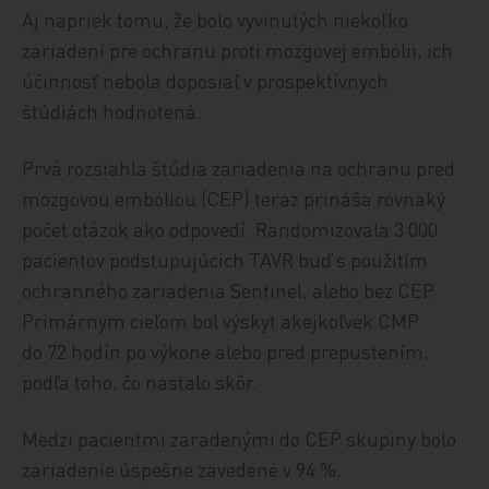
Aj napriek tomu, že bolo vyvinutých niekoľko
zariadení pre ochranu proti mozgovej embólii, ich
účinnosť nebola doposiaľ v prospektívnych
štúdiách hodnotená.
Prvá rozsiahla štúdia zariadenia na ochranu pred
mozgovou embóliou (CEP) teraz prináša rovnaký
počet otázok ako odpovedí. Randomizovala 3 000
pacientov podstupujúcich TAVR buď s použitím
ochranného zariadenia Sentinel, alebo bez CEP.
Primárnym cieľom bol výskyt akejkoľvek CMP
do 72 hodín po výkone alebo pred prepustením,
podľa toho, čo nastalo skôr.
Medzi pacientmi zaradenými do CEP skupiny bolo
zariadenie úspešne zavedené v 94 %.