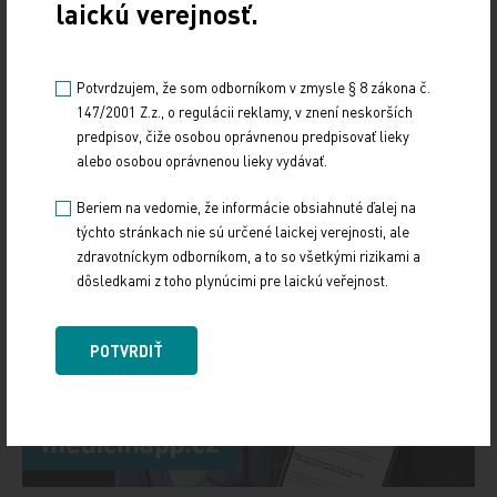
laickú verejnosť.
ČLÁNKY V ROVNAKOM ČÍSLE
Potvrdzujem, že som odborníkom v zmysle § 8 zákona č.
147/2001 Z.z., o regulácii reklamy, v znení neskorších
predpisov, čiže osobou oprávnenou predpisovať lieky
alebo osobou oprávnenou lieky vydávať.
Beriem na vedomie, že informácie obsiahnuté ďalej na
týchto stránkach nie sú určené laickej verejnosti, ale
zdravotníckym odborníkom, a to so všetkými rizikami a
dôsledkami z toho plynúcimi pre laickú veřejnost.
POTVRDIŤ