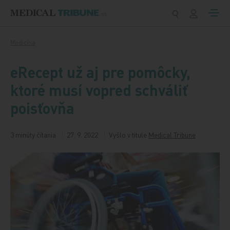
Preskočiť na obsah
Medicína
eRecept už aj pre pomôcky,
ktoré musí vopred schváliť
poisťovňa
3 minúty čítania
27. 9. 2022
Vyšlo v titule
Medical Tribune