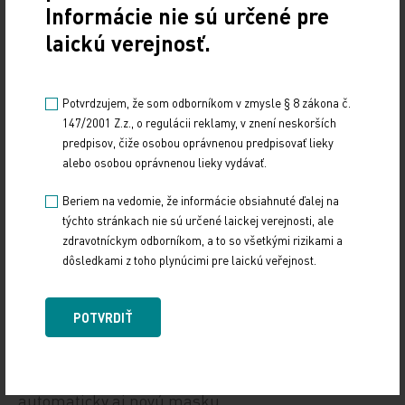
Informácie nie sú určené pre
Zoznam zdravotníckych pomôcok, ktoré podliehajú
laickú verejnosť.
schváleniu zdravotnou poisťovňou a je ich možné
predpísať a aj ihneď elektronicky schváliť
nájdete
tu
(spolu s návodom, ako o ne žiadať cez eRecept).
Potvrdzujem, že som odborníkom v zmysle § 8 zákona č.
147/2001 Z.z., o regulácii reklamy, v znení neskorších
predpisov, čiže osobou oprávnenou predpisovať lieky
Pri predpisovaní vozíkov a chodúľok treba uvádzať
alebo osobou oprávnenou lieky vydávať.
ako indikáciu hlavnú aj vedľajšiu diagnózu
imobilita (R26*). Iné diagnózy je možné uviesť
Beriem na vedomie, že informácie obsiahnuté ďalej na
týchto stránkach nie sú určené laickej verejnosti, ale
do zdôvodnenia alebo do poznámky.
zdravotníckym odborníkom, a to so všetkými rizikami a
dôsledkami z toho plynúcimi pre laickú veřejnost.
Pri predpisovaní dýchacích masiek k CPAP a BPAP
ventilačným prístrojom je dôležité počkať, kým
POTVRDIŤ
uplynie 12 mesiacov od začiatku používania
prístroja. A to z toho dôvodu, že k novému
prenájmu dýchacieho prístroja dostáva poistenec
automaticky aj novú masku.