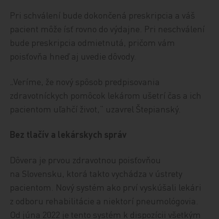
Pri schválení bude dokončená preskripcia a váš
pacient môže ísť rovno do výdajne. Pri neschválení
bude preskripcia odmietnutá, pričom vám
poisťovňa hneď aj uvedie dôvody.
„Veríme, že nový spôsob predpisovania
zdravotníckych pomôcok lekárom ušetrí čas a ich
pacientom uľahčí život,“ uzavrel Štepianský.
Bez tlačív a lekárskych správ
Dôvera je prvou zdravotnou poisťovňou
na Slovensku, ktorá takto vychádza v ústrety
pacientom. Nový systém ako prví vyskúšali lekári
z odboru rehabilitácie a niektorí pneumológovia.
Od júna 2022 je tento systém k dispozícii všetkým