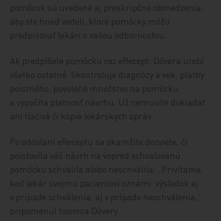
pomôcok sú uvedené aj preskripčné obmedzenia,
aby ste hneď vedeli, ktoré pomôcky môžu
predpisovať lekári s vašou odbornosťou.
Ak predpíšete pomôcku cez eRecept, Dôvera urobí
všetko ostatné. Skontroluje diagnózy a vek, platby
poistného, povolené množstvo na pomôcku
a vypočíta platnosť návrhu. Už nemusíte dokladať
ani tlačivá či kópie lekárskych správ.
Po odoslaní eReceptu sa okamžite dozviete, či
poisťovňa váš návrh na vopred schvaľovanú
pomôcku schválila alebo neschválila. „Privítame,
keď lekár svojmu pacientovi oznámi výsledok aj
v prípade schválenia, aj v prípade neschválenia,“
pripomenul hovorca Dôvery.