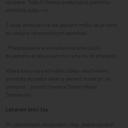
výsledok. Teda či Dôvera predpísanú pomôcku
schválila alebo nie.
Z vašej ambulancie tak pacienti môžu ísť priamo
do výdajne zdravotníckych pomôcok.
„Predpisovanie a schvaľovanie sme zlúčili
do jedného kroku a zahrnuli sme ho do eReceptu.
Vďaka tomu sa o schválení alebo neschválení
pomôcky dozvedia lekár a pacient ihneď pri jej
predpise,“ potvrdil hovorca Dôvery Matej
Štepianský.
Lekárom šetrí čas
Pri jednotlivých skupinách, resp. podskupinách