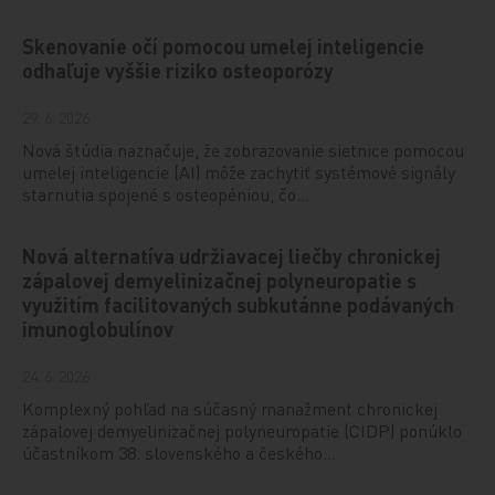
Skenovanie očí pomocou umelej inteligencie
odhaľuje vyššie riziko osteoporózy
29. 6. 2026
Nová štúdia naznačuje, že zobrazovanie sietnice pomocou
umelej inteligencie (AI) môže zachytiť systémové signály
starnutia spojené s osteopéniou, čo…
Nová alternatíva udržiavacej liečby chronickej
zápalovej demyelinizačnej polyneuropatie s
využitím facilitovaných subkutánne podávaných
imunoglobulínov
24. 6. 2026
Komplexný pohľad na súčasný manažment chronickej
zápalovej demyelinizačnej polyneuropatie (CIDP) ponúklo
účastníkom 38. slovenského a českého…