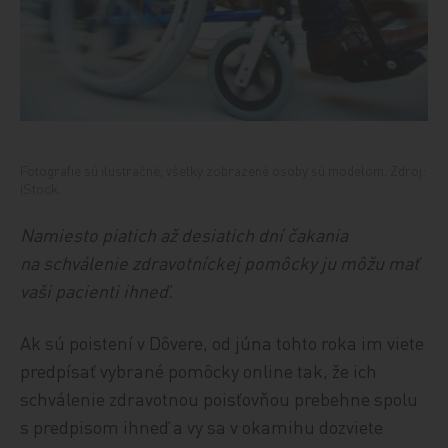
Fotografie sú ilustračné, všetky zobrazené osoby sú modelom. Zdroj:
iStock.
Namiesto piatich až desiatich dní čakania
na schválenie zdravotníckej pomôcky ju môžu mať
vaši pacienti ihneď.
Ak sú poistení v Dôvere, od júna tohto roka im viete
predpísať vybrané pomôcky online tak, že ich
schválenie zdravotnou poisťovňou prebehne spolu
s predpisom ihneď a vy sa v okamihu dozviete