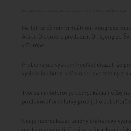
Fotografie sú ilustračné, všetky zobrazené osoby sú modelom. Z
Na tohtoročnom virtuálnom kongrese Euro
Allied Disorders predstavil Dr. Ljung zo Šv
v Európe.
Prebiehajúci výskum PedNet ukázal, že pri
vyvinie inhibítor, pričom asi dve tretiny z n
Tvorba inhibítorov je komplikácia liečby he
produkovať protilátky proti jeho substitučn
Údaje nepreukázali žiadny štatisticky význ
medzi osobami liečenými prípravkami zís