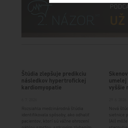
Štúdia zlepšuje predikciu
Skenov
následkov hypertrofickej
umelej 
kardiomyopatie
vyššie 
6. 7. 2026
29. 6. 2026
Rozsiahla medzinárodná štúdia
Nová štúd
identifikovala spôsoby, ako odhaliť
sietnice 
pacientov, ktorí sú vážne ohrození
(AI) môže
náhlou smrťou, srdcovým zlyhaním
starnutia