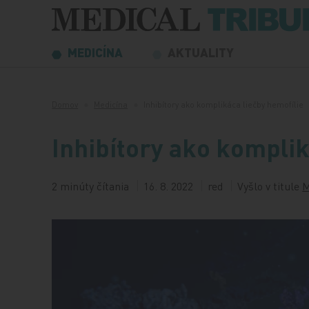
Preskočiť na obsah
MEDICÍNA
AKTUALITY
Domov
Medicína
Inhibítory ako komplikáca liečby hemofílie
Inhibítory ako komplik
2 minúty čítania
16. 8. 2022
red
Vyšlo v titule
M