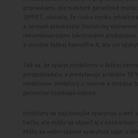
prípravkami, ale niektoré genetické mutácie
SIPPET, ukázala, že riziko vzniku inhibítora
a zároveň preukázala štatisticky významne v
rekombinantnými faktorovými produktami. In
a stredne ťažkej hemofílie A, ale ich výsk
Zdá sa, že výskyt inhibítorov u ťažkej hemo
predpokladalo, a predstavuje približne 10 
inhibítorov. Inhibítory u mierne a stredne 
pacientov zostávajú vzácne.
Inhibítory sa najčastejšie vyskytujú u detí
liečby, ale môžu sa objaviť aj v neskoršom
Môžu sa veľmi vzácne vyskytnúť napr. u Vo