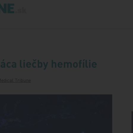
áca liečby hemofílie
edical Tribune