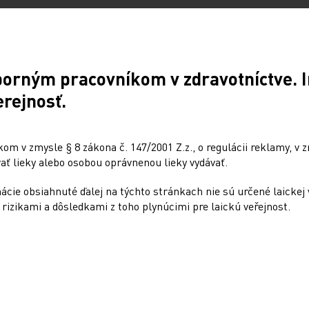
ov závisí od genetickej mutácie
hybuje okolo 13 % počas prvých 100 dní
borným pracovníkom v zdravotníctve. I
erejnosť.
ožitejšia, ale možnosti liečby sú
m v zmysle § 8 zákona č. 147/2001 Z.z., o regulácii reklamy, v z
ť lieky alebo osobou oprávnenou lieky vydávať.
s-in-inhibitor-knowledge-and-treatment/
cie obsiahnuté ďalej na týchto stránkach nie sú určené laickej 
rizikami a dôsledkami z toho plynúcimi pre laickú veřejnost.