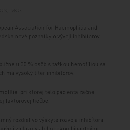
droj: iStock.
pean Association for Haemophilia and
édska nové poznatky o vývoji inhibítorov
bližne u 30 % osôb s ťažkou hemofíliou sa
ich má vysoký titer inhibítorov.
mofílie, pri ktorej telo pacienta začne
ej faktorovej liečbe.
amný rozdiel vo výskyte rozvoja inhibítora
kanými z plazmy alebo rekombinantnými