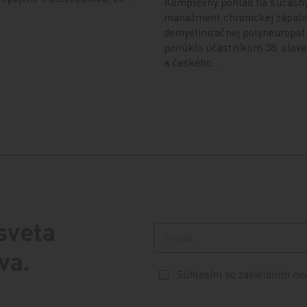
Komplexný pohľad na súčasn
manažment chronickej zápalo
demyelinizačnej polyneuropat
ponúklo účastníkom 38. slov
a českého…
 sveta
va.
Súhlasím so zasielaním ne