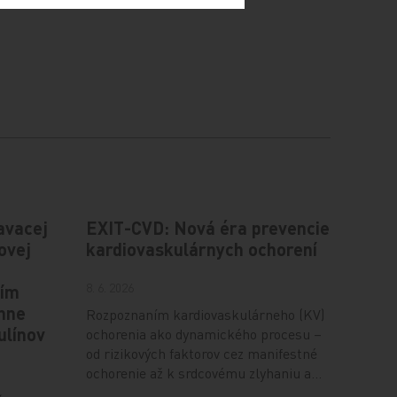
avacej
EXIT-CVD: Nová éra prevencie
ovej
kardiovaskulárnych ochorení
8. 6. 2026
tím
ánne
Rozpoznaním kardiovaskulárneho (KV)
ulínov
ochorenia ako dynamického procesu –
od rizikových faktorov cez manifestné
ochorenie až k srdcovému zlyhaniu a…