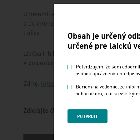
U hemofílie A miera rizika vzniku inhibítor
a od intenzity liečby, ale v priemere sa po
liečby.
Obsah je určený od
určené pre laickú v
Liečba inhibítorov u hemofílie B zostáva zl
k dispozícii.
Potvrdzujem, že som odborníko
osobou oprávnenou predpisova
Zdroj:
https://haemophilia.org.uk/advance
Beriem na vedomie, že informá
odborníkom, a to so všetkými 
Zdieľajte článok
POTVRDIŤ