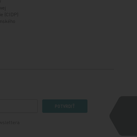
ý
vej
ie (CIDP)
enského
POTVRDIŤ
wslettera