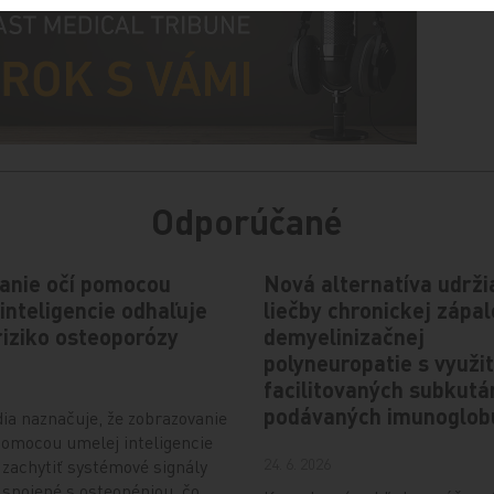
Odporúčané
anie očí pomocou
Nová alternatíva udrži
inteligencie odhaľuje
liečby chronickej zápal
riziko osteoporózy
demyelinizačnej
polyneuropatie s využi
facilitovaných subkut
podávaných imunoglob
ia naznačuje, že zobrazovanie
pomocou umelej inteligencie
24. 6. 2026
 zachytiť systémové signály
 spojené s osteopéniou, čo…