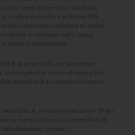
 nesú oveľa vyššie riziko. Iná štúdia,
 je u ťažkej hemofílie A približne 30%,
yššie riziko vzniku inhibítora pri liečbe
hibítory sa vyskytujú tiež u ľahkej
yt je menej pravdepodobný.
fílie B je teraz vyšší, ako sa predtým
%, pričom polovica z nich má vysoký titer
ťažkej hemofílie B a u predtým liečených
 s hemofíliou A, zvyčajne počas prvých 50 dní
 veku a menej často u ľudí s hemofíliou B.
n Willebrandovej choroby.