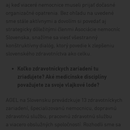
aj keď viaceré nemocnice museli prijať dočasné
organizačné opatrenia. Bez ohľadu na uvedené
sme stále aktívnymi a dovolím si povedať aj
strategicky dôležitými členmi Asociácie nemocníc
Slovenska, snažíme sa viesť všestranný
konštruktívny dialóg, ktorý povedie k zlepšeniu
slovenského zdravotníctva ako celku.
Koľko zdravotníckych zariadení tu
zriaďujete? Aké medicínske disciplíny
považujete za svoje vlajkové
lode?
AGEL na Slovensku prevádzkuje 13 zdravotníckych
zariadení, špecializovanú nemocnicu, dopravnú
zdravotnú službu, pracovnú zdravotnú službu
a viacero obslužných spoločností. Rozhodli sme sa