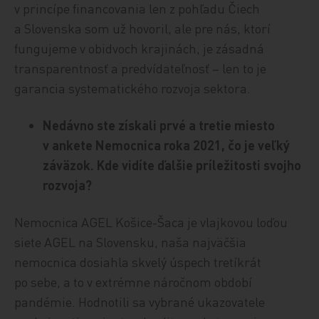
v princípe financovania len z pohľadu Čiech
a Slovenska som už hovoril, ale pre nás, ktorí
fungujeme v obidvoch krajinách, je zásadná
transparentnosť a predvídateľnosť – len to je
garancia systematického rozvoja sektora.
Nedávno ste získali prvé a tretie miesto
v ankete Nemocnica roka 2021, čo je veľký
záväzok. Kde vidíte ďalšie príležitosti svojho
rozvoja?
Nemocnica AGEL Košice-Šaca je vlajkovou loďou
siete AGEL na Slovensku, naša najväčšia
nemocnica dosiahla skvelý úspech tretíkrát
po sebe, a to v extrémne náročnom období
pandémie. Hodnotili sa vybrané ukazovatele