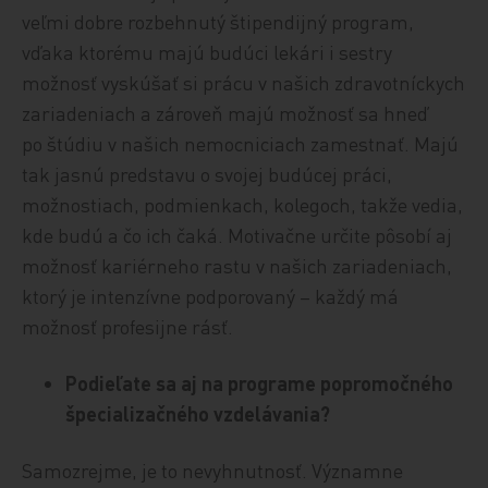
veľmi dobre rozbehnutý štipendijný program,
vďaka ktorému majú budúci lekári i sestry
možnosť vyskúšať si prácu v našich zdravotníckych
zariadeniach a zároveň majú možnosť sa hneď
po štúdiu v našich nemocniciach zamestnať. Majú
tak jasnú predstavu o svojej budúcej práci,
možnostiach, podmienkach, kolegoch, takže vedia,
kde budú a čo ich čaká. Motivačne určite pôsobí aj
možnosť kariérneho rastu v našich zariadeniach,
ktorý je intenzívne podporovaný – každý má
možnosť profesijne rásť.
Podieľate sa aj na programe popromočného
špecializačného vzdelávania?
Samozrejme, je to nevyhnutnosť. Významne