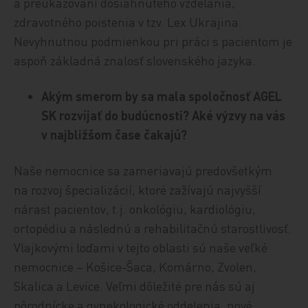
a preukazovaní dosiahnutého vzdelania,
zdravotného poistenia v tzv. Lex Ukrajina.
Nevyhnutnou podmienkou pri práci s pacientom je
aspoň základná znalosť slovenského jazyka.
Akým smerom by sa mala spoločnosť AGEL
SK rozvíjať do budú
cnosti? Ak
é výzvy na vás
v najbližšom čase čakajú
?
Naše nemocnice sa zameriavajú predovšetkým
na rozvoj špecializácií, ktoré zažívajú najvyšší
nárast pacientov, t.j. onkológiu, kardiológiu,
ortopédiu a následnú a rehabilitačnú starostlivosť.
Vlajkovými loďami v tejto oblasti sú naše veľké
nemocnice – Košice-Šaca, Komárno, Zvolen,
Skalica a Levice. Veľmi dôležité pre nás sú aj
pôrodnícke a gynekologické oddelenia, nové