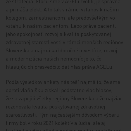
že stratégia, ktorú sme v AGELi zvolili, je správna
a prináša efekt. A to tak v rámci vzťahov k našim
kolegom, zamestnancom, ale predovšetkým vo
vzťahu k našim pacientom. Lebo práve pacient,
jeho spokojnosť, rozvoj a kvalita poskytovanej
zdravotnej starostlivosti v rámci menších regiónov
Slovenska a najmä každoročné investície, rozvoj
a modernizácia našich nemocníc je to, čo
hlasujúcich presvedčilo dať hlas práve AGELu.
Podľa výsledkov ankety nás teší najmä to, že sme
oproti vlaňajšku získali podstatne viac hlasov,
že sa zapojili všetky regióny Slovenska a že najviac
rezonovala kvalita poskytovanej zdravotnej
starostlivosti. Tým najčastejším dôvodom výberu
firmy bol v roku 2021 kolektív a ľudia, ale aj
kvalitné služby, silná a známa značka spoločnosti