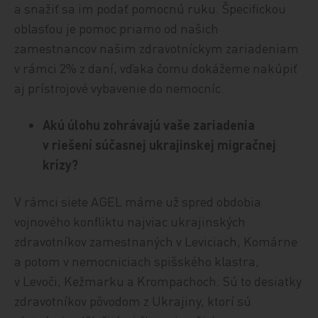
a snažiť sa im podať pomocnú ruku. Špecifickou
oblasťou je pomoc priamo od našich
zamestnancov našim zdravotníckym zariadeniam
v rámci 2% z daní, vďaka čomu dokážeme nakúpiť
aj prístrojové vybavenie do nemocníc.
Akú úlohu zohrávajú vaše zariadenia
v riešení súčasnej ukrajinskej migračnej
krí
zy?
V rámci siete AGEL máme už spred obdobia
vojnového konfliktu najviac ukrajinských
zdravotníkov zamestnaných v Leviciach, Komárne
a potom v nemocniciach spišského klastra,
v Levoči, Kežmarku a Krompachoch. Sú to desiatky
zdravotníkov pôvodom z Ukrajiny, ktorí sú