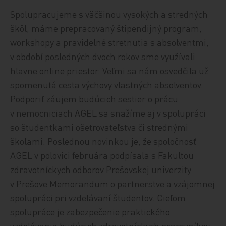
Spolupracujeme s väčšinou vysokých a stredných
škôl, máme prepracovaný štipendijný program,
workshopy a pravidelné stretnutia s absolventmi,
v období posledných dvoch rokov sme využívali
hlavne online priestor. Veľmi sa nám osvedčila už
spomenutá cesta výchovy vlastných absolventov.
Podporiť záujem budúcich sestier o prácu
v nemocniciach AGEL sa snažíme aj v spolupráci
so študentkami ošetrovateľstva či strednými
školami. Poslednou novinkou je, že spoločnosť
AGEL v polovici februára podpísala s Fakultou
zdravotníckych odborov Prešovskej univerzity
v Prešove Memorandum o partnerstve a vzájomnej
spolupráci pri vzdelávaní študentov. Cieľom
spolupráce je zabezpečenie praktického
vzdelávania budúcich zdravotníckych pracovníkov.