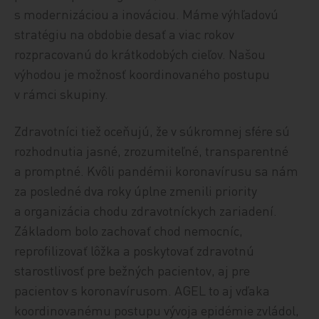
s modernizáciou a inováciou. Máme výhľadovú
stratégiu na obdobie desať a viac rokov
rozpracovanú do krátkodobých cieľov. Našou
výhodou je možnosť koordinovaného postupu
v rámci skupiny.
Zdravotníci tiež oceňujú, že v súkromnej sfére sú
rozhodnutia jasné, zrozumiteľné, transparentné
a promptné. Kvôli pandémii koronavírusu sa nám
za posledné dva roky úplne zmenili priority
a organizácia chodu zdravotníckych zariadení.
Základom bolo zachovať chod nemocníc,
reprofilizovať lôžka a poskytovať zdravotnú
starostlivosť pre bežných pacientov, aj pre
pacientov s koronavírusom. AGEL to aj vďaka
koordinovanému postupu vývoja epidémie zvládol,