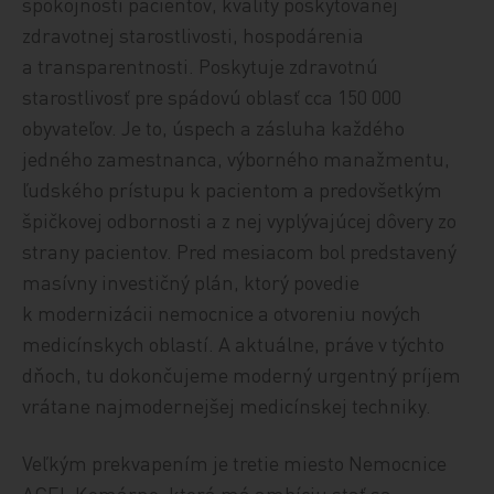
spokojnosti pacientov, kvality poskytovanej
zdravotnej starostlivosti, hospodárenia
a transparentnosti. Poskytuje zdravotnú
starostlivosť pre spádovú oblasť cca 150 000
obyvateľov. Je to, úspech a zásluha každého
jedného zamestnanca, výborného manažmentu,
ľudského prístupu k pacientom a predovšetkým
špičkovej odbornosti a z nej vyplývajúcej dôvery zo
strany pacientov. Pred mesiacom bol predstavený
masívny investičný plán, ktorý povedie
k modernizácii nemocnice a otvoreniu nových
medicínskych oblastí. A aktuálne, práve v týchto
dňoch, tu dokončujeme moderný urgentný príjem
vrátane najmodernejšej medicínskej techniky.
Veľkým prekvapením je tretie miesto Nemocnice
AGEL Komárno, ktorá má ambíciu stať sa