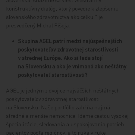
konštruktívny dialóg, ktorý povedie k zlepšeniu
slovenského zdravotníctva ako celku,“ je
presvedčený Michal Pišoja.
Skupina AGEL patrí medzi najúspešnejších
poskytovateľov zdravotnej starostlivosti
v strednej Európe. Ako si teda stojí
na Slovensku a ako je vnímaná ako neštátny
poskytovateľ starostlivosti?
AGEL je jedným z dvojice najväčších neštátnych
poskytovateľov zdravotnej starostlivosti
na Slovensku. Naše portfólio zahŕňa najmä
stredné a menšie nemocnice. Ideme cestou vysokej
špecializácie, sledovania a uspokojovania potrieb
pacientov podľa regiónov, a to ruka v ruke