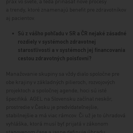
prax vo svete, a teda prinášať nové procesy
a trendy, ktoré znamenajú benefit pre zdravotníkov
aj pacientov.
Sú z vášho pohľadu v SR a ČR nejaké zásadné
rozdiely v systémoch zdravotnej
starostlivosti a v systémoch jej financovania
cestou zdravotných poisťovní
?
Manažovanie skupiny sa vždy dialo spoločne pre
obe krajiny v základných pilieroch, rozvojových
projektoch a spoločnej agende, hoci sú isté
špecifiká. AGEL na Slovensku začínal neskôr,
prostredie v Česku je predvídateľnejšie,
stabilnejšie a má viac rámcov. Či už je to úhradová
vyhláška, ktorá musí byť prijatá v zákonom
stanovenom čase a jasne definuje úhradu