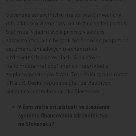
Slovenské zdravotníctvo má obrovský investičný
dlh, o ktorom vieme roky, no znižuje sa len pomaly.
Štát musí vyjadriť svoje priority v sektore
zdravotníctva, a tie by mali byť finančne podporené
cez zmenu úhradových mechanizmov
v zdravotných poisťovniach. A poisťovne
na to musia mať dosť financií, napríklad aj
za platby poistencov štátu. To je ďalší rozdiel medzi
ČR a SR. Česká republika platí za vlastných
poistencov omnoho viac ako Slovensko.
V čom vidíte príležitosti na zlepšenie
systému financovania zdravotníctva
na Slovensku?