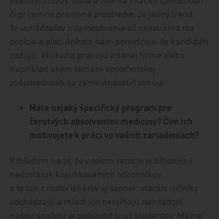
či príjemné pracovné prostredie. Je jasný trend,
že uchádzačov o zamestnanie už nezaujíma iba
pozícia a plat. Anketa nám potvrdzuje, že kandidáti
zisťujú, akí ľudia pracujú v danej firme alebo
napríklad akým témam spoločenskej
zodpovednosti sa zamestnávateľ venuje.
Máte nejaký špecifický program pre
čerstvých absolventov medicí
ny?
Čím ich
motivujete k práci vo vašich zariadeniach?
Vzhľadom na to, že v celom rezorte je dlhoročný
nedostatok kvalifikovaných odborníkov,
a to tak z radov lekárov aj sestier, staršie ročníky
odchádzajú a mladí ich nestíhajú nahrádzať,
našou snahou je podchytiť si už študentov. Máme