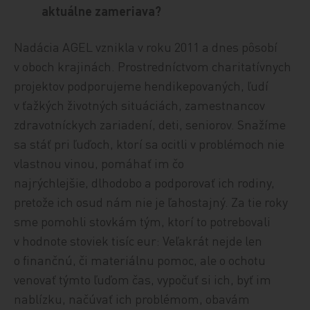
aktuálne zameriava?
Nadácia AGEL vznikla v roku 2011 a dnes pôsobí
v oboch krajinách. Prostredníctvom charitatívnych
projektov podporujeme hendikepovaných, ľudí
v ťažkých životných situáciách, zamestnancov
zdravotníckych zariadení, deti, seniorov. Snažíme
sa stáť pri ľuďoch, ktorí sa ocitli v problémoch nie
vlastnou vinou, pomáhať im čo
najrýchlejšie, dlhodobo a podporovať ich rodiny,
pretože ich osud nám nie je ľahostajný. Za tie roky
sme pomohli stovkám tým, ktorí to potrebovali
v hodnote stoviek tisíc eur: Veľakrát nejde len
o finančnú, či materiálnu pomoc, ale o ochotu
venovať týmto ľuďom čas, vypočuť si ich, byť im
nablízku, načúvať ich problémom, obavám