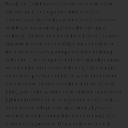
Každý rok je debata o slovenskom zdravotníctve
zúžená na to, koľko peňazí bude v sektore
sprevádzaná bojom do zvýšenie úhrad, ktoré len
reflektujú na zákonné požiadavky zvyšujúce
náklady. Lenže v konečnom dôsledku na ústavné
zdravotnícke zariadenia vždy pripadá navýšenie
len v zmysle mzdovej kompenzácie definovanej
zákonom. Len sanujeme finančné výpadky a diera
investičného dlhu rastie. V dnešnej situácii nám
nestačí len prežívať a dúfať, že sa systém nezrúti.
Zdravotníctvo sa na Slovensku ocitlo na rázcestí
toho, kam a ako sa bude rezort uberať, snažíme sa
byť konštruktívni hráči v segmente a nájsť cestu,
aby v prvom rade pacient nestrádal, aby sa ho
väčšie či menšie zmeny dotkli len pozitívne, čo je
u nás naozaj problém. O zásadných rozdieloch