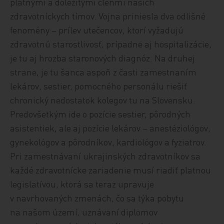
platnými a dôležitými členmi našich
zdravotníckych tímov. Vojna priniesla dva odlišné
fenomény – prílev utečencov, ktorí vyžadujú
zdravotnú starostlivosť, prípadne aj hospitalizácie,
je tu aj hrozba staronových diagnóz. Na druhej
strane, je tu šanca aspoň z časti zamestnaním
lekárov, sestier, pomocného personálu riešiť
chronický nedostatok kolegov tu na Slovensku.
Predovšetkým ide o pozície sestier, pôrodných
asistentiek, ale aj pozície lekárov – anestéziológov,
gynekológov a pôrodníkov, kardiológov a fyziatrov.
Pri zamestnávaní ukrajinských zdravotníkov sa
každé zdravotnícke zariadenie musí riadiť platnou
legislatívou, ktorá sa teraz upravuje
v navrhovaných zmenách, čo sa týka pobytu
na našom území, uznávaní diplomov