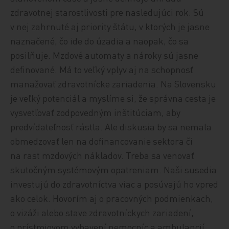
zdravotnej starostlivosti pre nasledujúci rok. Sú
v nej zahrnuté aj priority štátu, v ktorých je jasne
naznačené, čo ide do úzadia a naopak, čo sa
posilňuje. Mzdové automaty a nároky sú jasne
definované. Má to veľký vplyv aj na schopnosť
manažovať zdravotnícke zariadenia. Na Slovensku
je veľký potenciál a myslíme si, že správna cesta je
vysvetľovať zodpovedným inštitúciam, aby
predvídateľnosť rástla. Ale diskusia by sa nemala
obmedzovať len na dofinancovanie sektora či
na rast mzdových nákladov. Treba sa venovať
skutočným systémovým opatreniam. Naši susedia
investujú do zdravotníctva viac a posúvajú ho vpred
ako celok. Hovorím aj o pracovných podmienkach,
o vizáži alebo stave zdravotníckych zariadení,
o prístrojovom vybavení nemocníc a ambulancií.