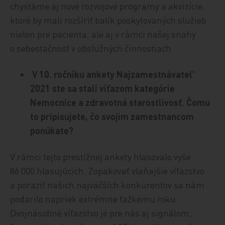
chystáme aj nové rozvojové programy a akvizície,
ktoré by mali rozšíriť balík poskytovaných služieb
nielen pre pacienta, ale aj v rámci našej snahy
o sebestačnosť v obslužných činnostiach.
V 10. ročníku ankety Najzamestnávatel'
2021 ste sa stali víťazom kategórie
Nemocnice a zdravotná starostlivosť. Čomu
to pripisujete, čo svojim zamestnancom
ponú
kate?
V rámci tejto prestížnej ankety hlasovalo vyše
86 000 hlasujúcich. Zopakovať vlaňajšie víťazstvo
a poraziť našich najväčších konkurentov sa nám
podarilo napriek extrémne ťažkému roku.
Dvojnásobné víťazstvo je pre nás aj signálom,