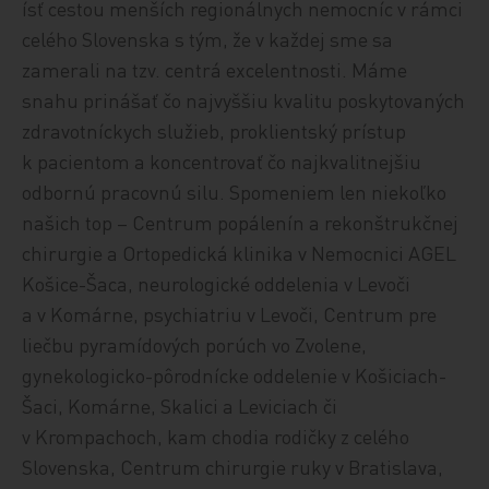
ísť cestou menších regionálnych nemocníc v rámci
celého Slovenska s tým, že v každej sme sa
zamerali na tzv. centrá excelentnosti. Máme
snahu prinášať čo najvyššiu kvalitu poskytovaných
zdravotníckych služieb, proklientský prístup
k pacientom a koncentrovať čo najkvalitnejšiu
odbornú pracovnú silu. Spomeniem len niekoľko
našich top – Centrum popálenín a rekonštrukčnej
chirurgie a Ortopedická klinika v Nemocnici AGEL
Košice-Šaca, neurologické oddelenia v Levoči
a v Komárne, psychiatriu v Levoči, Centrum pre
liečbu pyramídových porúch vo Zvolene,
gynekologicko-pôrodnícke oddelenie v Košiciach-
Šaci, Komárne, Skalici a Leviciach či
v Krompachoch, kam chodia rodičky z celého
Slovenska, Centrum chirurgie ruky v Bratislava,