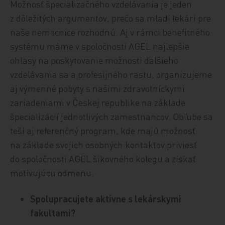
Možnosť špecializačného vzdelávania je jeden
z dôležitých argumentov, prečo sa mladí lekári pre
naše nemocnice rozhodnú. Aj v rámci benefitného
systému máme v spoločnosti AGEL najlepšie
ohlasy na poskytovanie možnosti ďalšieho
vzdelávania sa a profesijného rastu, organizujeme
aj výmenné pobyty s našimi zdravotníckymi
zariadeniami v Českej republike na základe
špecializácií jednotlivých zamestnancov. Obľube sa
teší aj referenčný program, kde majú možnosť
na základe svojich osobných kontaktov priviesť
do spoločnosti AGEL šikovného kolegu a získať
motivujúcu odmenu.
Spolupracujete aktívne s lekárskymi
fakultami?