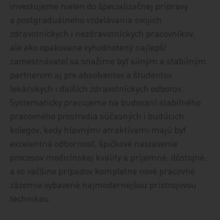
investujeme nielen do špecializačnej prípravy
a postgraduálneho vzdelávania svojich
zdravotníckych i nezdravotníckych pracovníkov,
ale ako opakovane vyhodnotený najlepší
zamestnávateľ sa snažíme byť silným a stabilným
partnerom aj pre absolventov a študentov
lekárskych i ďalších zdravotníckych odborov.
Systematicky pracujeme na budovaní stabilného
pracovného prostredia súčasných i budúcich
kolegov, kedy hlavnými atraktívami majú byť
excelentná odbornosť, špičkové nastavenie
procesov medicínskej kvality a príjemné, dôstojné,
a vo väčšine prípadov kompletne nové pracovné
zázemie vybavené najmodernejšou prístrojovou
technikou.