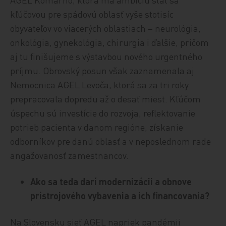
kľúčovou pre spádovú oblasť vyše stotisíc
obyvateľov vo viacerých oblastiach – neurológia,
onkológia, gynekológia, chirurgia i ďalšie, pričom
aj tu finišujeme s výstavbou nového urgentného
príjmu. Obrovský posun však zaznamenala aj
Nemocnica AGEL Levoča, ktorá sa za tri roky
prepracovala dopredu až o desať miest. Kľúčom
úspechu sú investície do rozvoja, reflektovanie
potrieb pacienta v danom regióne, získanie
odborníkov pre danú oblasť a v neposlednom rade
angažovanosť zamestnancov.
Ako sa teda darí modernizácii a obnove
prístrojového vybavenia a ich financovania?
Na Slovensku sieť AGEL napriek pandémii