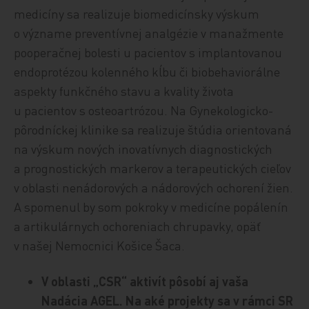
medicíny sa realizuje biomedicínsky výskum
o význame preventívnej analgézie v manažmente
pooperačnej bolesti u pacientov s implantovanou
endoprotézou kolenného kĺbu či biobehaviorálne
aspekty funkčného stavu a kvality života
u pacientov s osteoartrózou. Na Gynekologicko-
pôrodníckej klinike sa realizuje štúdia orientovaná
na výskum nových inovatívnych diagnostických
a prognostických markerov a terapeutických cieľov
v oblasti nenádorových a nádorových ochorení žien.
A spomenul by som pokroky v medicíne popálenín
a artikulárnych ochoreniach chrupavky, opäť
v našej Nemocnici Košice Šaca.
V oblasti „CSR“ aktivít pôsobí aj vaša
Nadácia AGEL. Na aké projekty sa v rámci SR