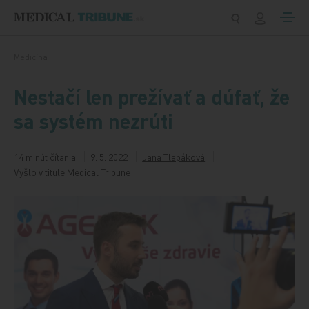
Preskočiť na obsah
Medicína
Nestačí len prežívať a dúfať, že
sa systém nezrúti
14 minút čítania
9. 5. 2022
Jana Tlapáková
Vyšlo v titule
Medical Tribune