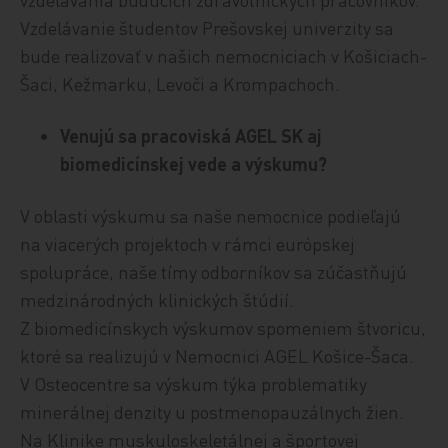
Vzdelávanie študentov Prešovskej univerzity sa
bude realizovať v našich nemocniciach v Košiciach-
Šaci, Kežmarku, Levoči a Krompachoch.
Venujú sa pracoviská AGEL SK aj
biomedicínskej vede a vý
skumu?
V oblasti výskumu sa naše nemocnice podieľajú
na viacerých projektoch v rámci európskej
spolupráce, naše tímy odborníkov sa zúčastňujú
medzinárodných klinických štúdií.
Z biomedicínskych výskumov spomeniem štvoricu,
ktoré sa realizujú v Nemocnici AGEL Košice-Šaca.
V Osteocentre sa výskum týka problematiky
minerálnej denzity u postmenopauzálnych žien.
Na Klinike muskuloskeletálnej a športovej