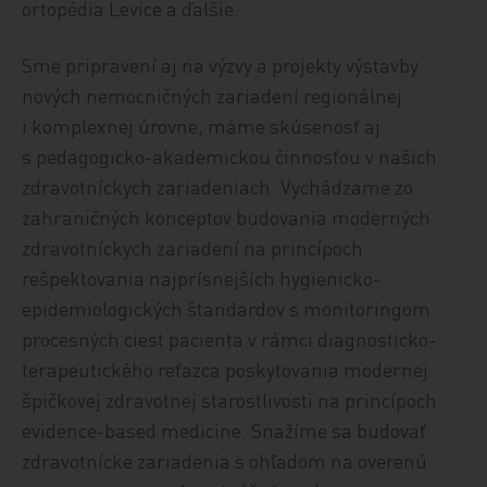
ortopédia Levice a ďalšie.
Sme pripravení aj na výzvy a projekty výstavby
nových nemocničných zariadení regionálnej
i komplexnej úrovne, máme skúsenosť aj
s pedagogicko-akademickou činnosťou v našich
zdravotníckych zariadeniach. Vychádzame zo
zahraničných konceptov budovania moderných
zdravotníckych zariadení na princípoch
rešpektovania najprísnejších hygienicko-
epidemiologických štandardov s monitoringom
procesných ciest pacienta v rámci diagnosticko-
terapeutického reťazca poskytovania modernej
špičkovej zdravotnej starostlivosti na princípoch
evidence-based medicine. Snažíme sa budovať
zdravotnícke zariadenia s ohľadom na overenú