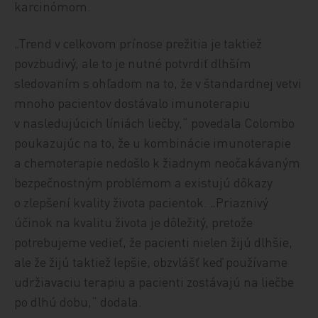
karcinómom.
„Trend v celkovom prínose prežitia je taktiež
povzbudivý, ale to je nutné potvrdiť dlhším
sledovaním s ohľadom na to, že v štandardnej vetvi
mnoho pacientov dostávalo imunoterapiu
v nasledujúcich líniách liečby,“ povedala Colombo
poukazujúc na to, že u kombinácie imunoterapie
a chemoterapie nedošlo k žiadnym neočakávaným
bezpečnostným problémom a existujú dôkazy
o zlepšení kvality života pacientok. „Priaznivý
účinok na kvalitu života je dôležitý, pretože
potrebujeme vedieť, že pacienti nielen žijú dlhšie,
ale že žijú taktiež lepšie, obzvlášť keď používame
udržiavaciu terapiu a pacienti zostávajú na liečbe
po dlhú dobu,“ dodala.