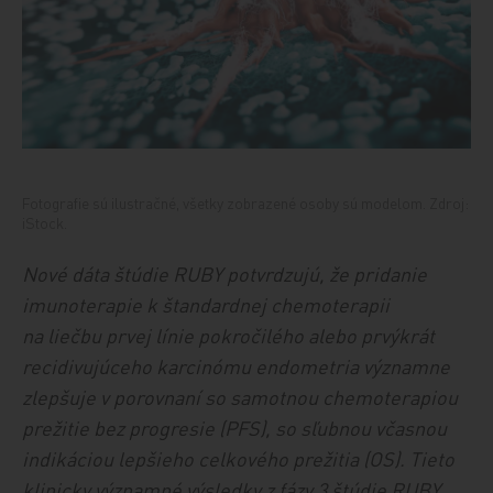
Fotografie sú ilustračné, všetky zobrazené osoby sú modelom. Zdroj:
iStock.
Nové dáta štúdie RUBY potvrdzujú, že pridanie
imunoterapie k štandardnej chemoterapii
na liečbu prvej línie pokročilého alebo prvýkrát
recidivujúceho karcinómu endometria významne
zlepšuje v porovnaní so samotnou chemoterapiou
prežitie bez progresie (PFS), so sľubnou včasnou
indikáciou lepšieho celkového prežitia (OS). Tieto
klinicky významné výsledky z fázy 3 štúdie RUBY