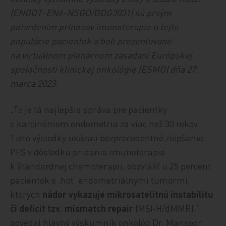
(ENGOT-EN6-NSGO/GOG3031) sú prvým
potvrdením prínosov imunoterapie u tejto
populácie pacientok a boli prezentované
na virtuálnom plenárnom zasadaní Európskej
spoločnosti klinickej onkológie (ESMO) dňa 27.
marca 2023.
„To je tá najlepšia správa pre pacientky
s karcinómom endometria za viac než 30 rokov.
Tieto výsledky ukázali bezprecedentné zlepšenie
PFS v dôsledku pridania imunoterapie
k štandardnej chemoterapii, obzvlášť u 25 percent
pacientok s ‚hot‘ endometriálnymi tumormi,
ktorých
nádor vykazuje mikrosatelitnú instabilitu
či deficit tzv. mismatch repair
(MSI‑H/dMMR),“
povedal hlavný výskumník onkológ Dr. Mansoor