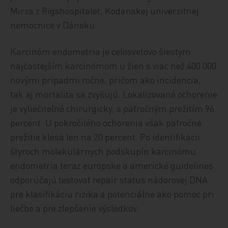
Mirza z Rigshospitalet, Kodanskej univerzitnej
nemocnice v Dánsku.
Karcinóm endometria je celosvetovo šiestym
najčastejším karcinómom u žien s viac než 400 000
novými prípadmi ročne, pričom ako incidencia,
tak aj mortalita sa zvyšujú. Lokalizované ochorenie
je vyliečiteľné chirurgicky, s päťročným prežitím 96
percent. U pokročilého ochorenia však päťročné
prežitie klesá len na 20 percent. Po identifikácii
štyroch molekulárnych podskupín karcinómu
endometria teraz európske a americké guidelines
odporúčajú testovať repair status nádorovej DNA
pre klasifikáciu rizika a potenciálne ako pomoc pri
liečbe a pre zlepšenie výsledkov.