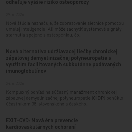
odhaľuje vyššie riziko osteoporózy
29. 6. 2026
Nová štúdia naznačuje, že zobrazovanie sietnice pomocou
umelej inteligencie (AI) môže zachytiť systémové signály
starnutia spojené s osteopéniou, čo…
Nová alternatíva udržiavacej liečby chronickej
zápalovej demyelinizačnej polyneuropatie s
využitím facilitovaných subkutánne podávaných
imunoglobulínov
24. 6. 2026
Komplexný pohľad na súčasný manažment chronickej
zápalovej demyelinizačnej polyneuropatie (CIDP) ponúklo
účastníkom 38. slovenského a českého…
EXIT-CVD: Nová éra prevencie
kardiovaskulárnych ochorení