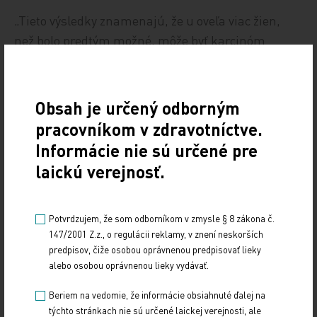
„Tieto výsledky znamenajú, že u oveľa viac žien,
než bolo predtým možné, môže byť karcinóm
endometria vyliečený. Stále tu sú ale pacientky,
ktoré po imunoterapii progredujú. Preto bola
zahájená ďalšia vlna štúdií, ktoré by mali
Obsah je určený odborným
načrtnúť, ako im najlepšie pomôcť,“ poznamenal
pracovníkom v zdravotníctve.
dr. Mirza. Prebiehajúce štúdie skúmajú ďalšie
Informácie nie sú určené pre
kombinácie imunoterapie u pokročilého
laickú verejnosť.
karcinómu endometria, vrátane trojkombinácie
s chemoterapiou, imunoterapiou a inhibítorom
PARP, a porovnanie imunoterapie
Potvrdzujem, že som odborníkom v zmysle § 8 zákona č.
147/2001 Z.z., o regulácii reklamy, v znení neskorších
s chemoterapiou u pacientok s ‚hot‘ nádormi.
predpisov, čiže osobou oprávnenou predpisovať lieky
Imunoterapeutické štúdie prebiehajú tiež
alebo osobou oprávnenou lieky vydávať.
u pacientok s karcinómom endometria v skorom
Beriem na vedomie, že informácie obsiahnuté ďalej na
štádiu.
týchto stránkach nie sú určené laickej verejnosti, ale