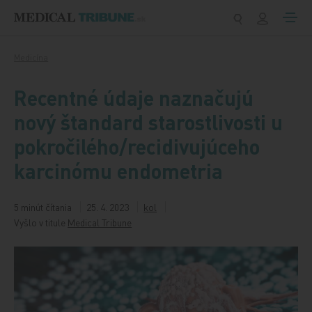
Preskočiť na obsah
Medicína
Recentné údaje naznačujú
nový štandard starostlivosti u
pokročilého/recidivujúceho
karcinómu endometria
5 minút čítania
25. 4. 2023
kol
Vyšlo v titule
Medical Tribune