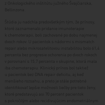
z Onkologického inštitútu južného Švajčiarska,
Bellinzona.
Štúdia ju nadchla predovšetkým tým, že prínosy,
ktoré zaznamenalo pridanie imunoterapie
k chemoterapii, boli zachované po dobu najmenej
dvoch rokov. U pacientok s nádormi s mismatch
repair alebo mikrosatelitovou instabilitou bolo 61,4
percenta bez progresie ochorenia po dvoch rokoch
v porovnaní s 15,7 percenta v skupine, ktorá mala
iba chemoterapiu. Klinický prínos bol taktiež
u pacientok bez DNA repair deficitu, aj keď
menšieho rozsahu, a preto je stále potrebné
identifikovať lepšie možnosti liečby pre tieto ženy,
ktoré predstavujú asi 70 percent pacientok
s pokročilým alebo recidivujúcim endometriálnym