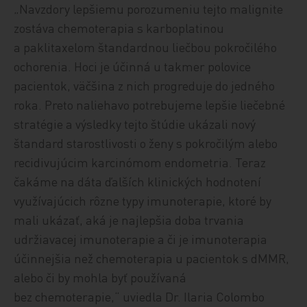
„Navzdory lepšiemu porozumeniu tejto malignite
zostáva chemoterapia s karboplatinou
a paklitaxelom štandardnou liečbou pokročilého
ochorenia. Hoci je účinná u takmer polovice
pacientok, väčšina z nich progreduje do jedného
roka. Preto naliehavo potrebujeme lepšie liečebné
stratégie a výsledky tejto štúdie ukázali nový
štandard starostlivosti o ženy s pokročilým alebo
recidivujúcim karcinómom endometria. Teraz
čakáme na dáta ďalších klinických hodnotení
využívajúcich rôzne typy imunoterapie, ktoré by
mali ukázať, aká je najlepšia doba trvania
udržiavacej imunoterapie a či je imunoterapia
účinnejšia než chemoterapia u pacientok s dMMR,
alebo či by mohla byť používaná
bez chemoterapie,“ uviedla Dr. Ilaria Colombo