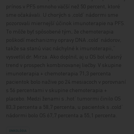
prínos v PFS omnoho väčší než 50 percent, ktoré
sme očakávali. U chorých s ‚cold‘ nádormi sme
pozorovali miernejší účinok imunoterapie na PFS.
To môže byť spôsobené tým, že chemoterapia
poškodí mechanizmy opravy DNA ‚cold‘ nádorov,
takže sa stanú viac náchylné k imunoterapii,“
vysvetlil dr. Mirza. Ako doplnil, aj u OS bol včasný
trend v prospech kombinovanej liečby. V skupine
imunoterapia + chemoterapia 71,3 percenta
pacientok bolo nažive po 24 mesiacoch v porovnaní
s 56 percentami v skupine chemoterapia +
placebo. Medzi ženami s ‚hot‘ tumormi činilo OS
83,3 percenta a 58,7 percenta, u pacientok s ‚cold‘
nádormi bolo OS 67,7 percenta a 55,1 percenta.
ONKOLÓGIA