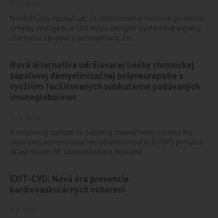
29. 6. 2026
Nová štúdia naznačuje, že zobrazovanie sietnice pomocou
umelej inteligencie (AI) môže zachytiť systémové signály
starnutia spojené s osteopéniou, čo…
Nová alternatíva udržiavacej liečby chronickej
zápalovej demyelinizačnej polyneuropatie s
využitím facilitovaných subkutánne podávaných
imunoglobulínov
24. 6. 2026
Komplexný pohľad na súčasný manažment chronickej
zápalovej demyelinizačnej polyneuropatie (CIDP) ponúklo
účastníkom 38. slovenského a českého…
EXIT-CVD: Nová éra prevencie
kardiovaskulárnych ochorení
8. 6. 2026