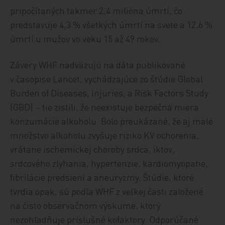
pripočítaných takmer 2,4 milióna úmrtí, čo
predstavuje 4,3 % všetkých úmrtí na svete a 12,6 %
úmrtí u mužov vo veku 15 až 49 rokov.
Závery WHF nadväzujú na dáta publikované
v časopise Lancet, vychádzajúce zo štúdie Global
Burden of Diseases, Injuries, a Risk Factors Study
(GBD) – tie zistili, že neexistuje bezpečná miera
konzumácie alkoholu. Bolo preukázané, že aj malé
množstvo alkoholu zvyšuje riziko KV ochorenia,
vrátane ischemickej choroby srdca, iktov,
srdcového zlyhania, hypertenzie, kardiomyopatie,
fibrilácie predsiení a aneuryzmy. Štúdie, ktoré
tvrdia opak, sú podľa WHF z veľkej časti založené
na čisto observačnom výskume, ktorý
nezohľadňuje príslušné kofaktory. Odporúčané