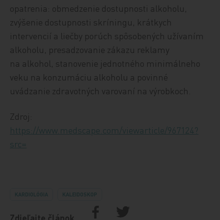
opatrenia: obmedzenie dostupnosti alkoholu,
zvýšenie dostupnosti skríningu, krátkych
intervencií a liečby porúch spôsobených užívaním
alkoholu, presadzovanie zákazu reklamy
na alkohol, stanovenie jednotného minimálneho
veku na konzumáciu alkoholu a povinné
uvádzanie zdravotných varovaní na výrobkoch.
Zdroj:
https://www.medscape.com/viewarticle/967124?
src=
KARDIOLÓGIA
KALEIDOSKOP
Zdieľajte článok