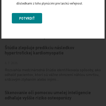
dôsledkami z toho plynúcimi pre laickú veřejnost.
POTVRDIŤ
Odporúčané
Štúdia zlepšuje predikciu následkov
hypertrofickej kardiomyopatie
6. 7. 2026
Rozsiahla medzinárodná štúdia identifikovala spôsoby, ako
odhaliť pacientov, ktorí sú vážne ohrození náhlou smrťou,
srdcovým zlyhaním alebo inými…
Skenovanie očí pomocou umelej inteligencie
odhaľuje vyššie riziko osteoporózy