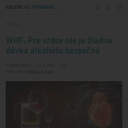
Preskočiť na obsah
Medicína
WHF: Pre srdce nie je žiadna
dávka alkoholu bezpečná
2 minúty čítania
21. 3. 2022
red
Vyšlo v titule
Medical Tribune