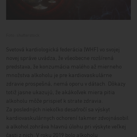
Foto: shutterstock
Svetová kardiologická federácia (WHF) vo svojej
novej správe uvádza, že všeobecne rozšírená
predstava, že konzumácia malého až mierneho
množstva alkoholu je pre kardiovaskulárne
zdravie prospešná, nemá oporu v dátach. Dôkazy
totiž jasne ukazujú, že akákoľvek miera pitia
alkoholu môže prispieť k strate zdravia.
Za posledných niekoľko desaťročí sa výskyt
kardiovaskulárnych ochorení takmer zdvojnásobil
a alkohol zohráva hlavnú úlohu pri výskyte veľkej
časti z nich. V roku 2019 bolo alkoholu