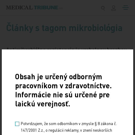
Preskočiť na obsah
Články s tagom mikrobiológia
Antimikrobiálna rezistencia je vrcholnou hrozbou.
Čo odporúča EÚ?
23. 5. 2023
Obsah je určený odborným
Antimikrobiálna rezistencia, teda schopnosť
pracovníkom v zdravotníctve.
mikroorganizmov rásť alebo prežiť napriek pôsobeniu
antimikrobiálnych látok, ktoré za normálnych…
Informácie nie sú určené pre
laickú verejnosť.
Potvrdzujem, že som odborníkom v zmysle § 8 zákona č.
147/2001 Z.z., o regulácii reklamy, v znení neskorších