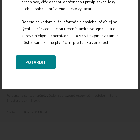
predpisov, čiže osobou oprávnenou predpisovať lieky
alebo osobou oprávnenou lieky vydávať.
Autori
Prihlásenie
Personálna inzercia
Kontakt
Beriem na vedomie, že informácie obsiahnuté ďalej na
týchto stránkach nie sú určené laickej verejnosti, ale
zdravotníckym odborníkom, a to so všetkými rizikami a
dôsledkami z toho plynúcimi pre laickú veřejnost.
Obchodné podmienky
Ochrana osobných údajov
POTVRDIŤ
Podmienky použitia
Fotografie sú ilustračné, všetky zobrazené osoby sú modelom. Zdroj:
Shutterstock, iStock.
Design od
Beneš & Michl