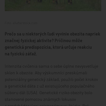
Foto: shutterstock.com
Prečo sa u niektorých ľudí vyvinie obezita napriek
značnej fyzickej aktivite? Príčinou môže
genetická predispozícia, ktorá určuje reakciu
na fyzickú záťaž.
Intenzita cvičenia sama o sebe úplne nevysvetľuje
sklon k obezite. Aby výskumníci preskúmali
potenciálny genetický základ, použili počet krokov
a genetické dáta z už existujúceho populačného
súboru dát (USA). Genetické riziko obezity bolo
stanovené pomocou známych lokusov
z predchádzajúcej celogenómovej štúdie. Boli