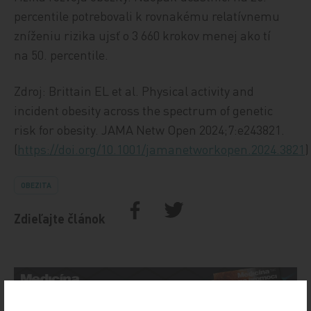
percentile potrebovali k rovnakému relatívnemu
zníženiu rizika ujsť o 3 660 krokov menej ako tí
na 50. percentile.
Zdroj: Brittain EL et al. Physical activity and
incident obesity across the spectrum of genetic
risk for obesity. JAMA Netw Open 2024;7:e243821.
(
https://doi.org/10.1001/jamanetworkopen.2024.3821
)
OBEZITA
Zdieľajte článok