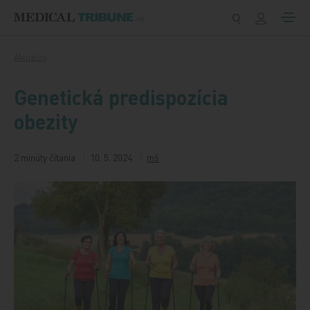
Preskočiť na obsah
Aktuality
Genetická predispozícia
obezity
2 minúty čítania
10. 5. 2024
mš