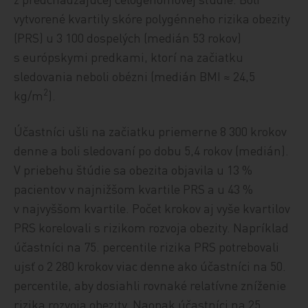
vytvorené kvartily skóre polygénneho rizika obezity
(PRS) u 3 100 dospelých (medián 53 rokov)
s európskymi predkami, ktorí na začiatku
sledovania neboli obézni (medián BMI ≈ 24,5
2
kg/m
).
Účastníci ušli na začiatku priemerne 8 300 krokov
denne a boli sledovaní po dobu 5,4 rokov (medián).
V priebehu štúdie sa obezita objavila u 13 %
pacientov v najnižšom kvartile PRS a u 43 %
v najvyššom kvartile. Počet krokov aj vyše kvartilov
PRS korelovali s rizikom rozvoja obezity. Napríklad
účastníci na 75. percentile rizika PRS potrebovali
ujsť o 2 280 krokov viac denne ako účastníci na 50.
percentile, aby dosiahli rovnaké relatívne zníženie
rizika rozvoja obezity. Naopak účastníci na 25.