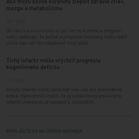
Ako môžu bežné koreniny zlepšiť zdravie čriev,
mozgu a metabolizmu
20. 7. 2026
Od škorice a kurkumy až po čierne korenie a oregano:
vedci uvádzajú, že bežné kuchynské koreniny môžu robiť
oveľa viac než len zlepšovať chuť jedál.…
Tichý infarkt môže urýchliť progresiu
kognitívneho deficitu
13. 7. 2026
Skrytý infarkt môže zanechať viac než len poškodenie
srdca. Výskumníci zistili, že aj subklinicky prekonaný
infarkt myokardu je spojený s rýchlejším…
PRIHLÁSTE SA NA ODBER NOVINIEK.