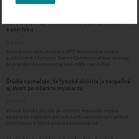
Odporúčané
Káva ovplyvňuje nielen bdelosť, ale aj mikrobióm
a psychiku
3. 8. 2026
Nová štúdia výskumníkov z APC Microbiome Ireland
publikovaná v časopise Nature Communications ukazuje,
že pravidelná konzumácia kávy môže mať širšie…
Štúdia naznačuje, že fyzická aktivita je bezpečná
aj skoro po infarkte myokardu
27. 7. 2026
Včasná fyzická aktivita po infarkte myokardu nebola
spojená so zvýšeným počtom kardiovaskulárnych príhod.
Informovala o tom Európska kardiologická…