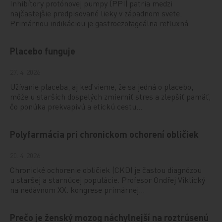
Inhibítory protónovej pumpy (PPI) patria medzi
najčastejšie predpisované lieky v západnom svete.
Primárnou indikáciou je gastroezofageálna refluxná…
Placebo funguje
27. 4. 2026
Užívanie placeba, aj keď vieme, že sa jedná o placebo,
môže u starších dospelých zmierniť stres a zlepšiť pamäť,
čo ponúka prekvapivú a etickú cestu…
Polyfarmácia pri chronickom ochorení obličiek
20. 4. 2026
Chronické ochorenie obličiek (CKD) je častou diagnózou
u staršej a starnúcej populácie. Profesor Ondřej Viklický
na nedávnom XX. kongrese primárnej…
Prečo je ženský mozog náchylnejší na roztrúsenú