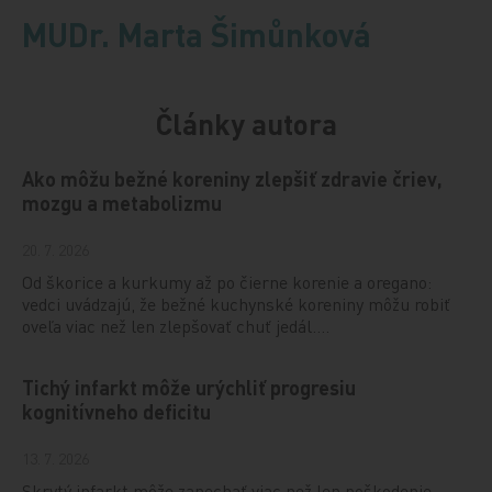
MUDr. Marta Šimůnková
Články autora
Ako môžu bežné koreniny zlepšiť zdravie čriev,
mozgu a metabolizmu
20. 7. 2026
Od škorice a kurkumy až po čierne korenie a oregano:
vedci uvádzajú, že bežné kuchynské koreniny môžu robiť
oveľa viac než len zlepšovať chuť jedál.…
Tichý infarkt môže urýchliť progresiu
kognitívneho deficitu
13. 7. 2026
Skrytý infarkt môže zanechať viac než len poškodenie