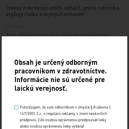
Črevný mikróbiom môže odhaliť, prečo cukrovka
zvyšuje riziko srdcových ochorení
22. 6. 2026
Vedci odhaľujú kombináciou fekálnej metagenomiky
s plazmatickou metabolomikou črevné a metabolické
markery, ktoré môžu pomôcť vysvetliť spojitosť…
Obsah je určený odborným
Prečo Donald Trump podpísal nové nariadenie,
ktoré obmedzuje prístup amerických detí k
pracovníkom v zdravotníctve.
vakcinácii?
Informácie nie sú určené pre
laickú verejnosť.
15. 6. 2026
Od 1. júna 2026 miznú z vakcinačnej schémy Spojených
štátov amerických tieto vakcíny: proti chrípke, covidu-19,
rotavírusom, hepatitíde A a B a…
Potvrdzujem, že som odborníkom v zmysle § 8 zákona č.
147/2001 Z.z., o regulácii reklamy, v znení neskorších
predpisov, čiže osobou oprávnenou predpisovať lieky
Porušenie syntézy sterolov v tehotenstve: možná
alebo osobou oprávnenou lieky vydávať.