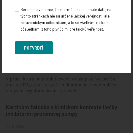
súvislosť s autizmom
Beriem na vedomie, že informácie obsiahnuté ďalej na
1. 6. 2026
týchto stránkach nie sú určené laickej verejnosti, ale
Cholesterol je životne dôležitá molekula, najmä počas
zdravotníckym odborníkom, a to so všetkými rizikami a
embryonálneho vývoja. Narušenie biosyntetickej dráhy
dôsledkami z toho plynúcimi pre laickú veřejnost.
cholesterolu môže vzniknúť v dôsledku…
POTVRDIŤ
Prečo metódy asistovanej reprodukcie niekedy
zlyhajú
25. 5. 2026
V práci, ktorá bola publikovaná v časopise Nature 24.
apríla 2026, autori s využitím kombinácie manipulácie
s myšími zygotami, kvantitatívneho…
Karcinóm žalúdka v klinickom kontexte liečby
inhibítormi protónovej pumpy
11. 5. 2026