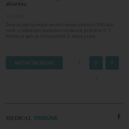
sklerózu
30. 3. 2026
Ženy sú náchylnejšie na roztrúsenú sklerózu (RS) ako
muži, s hláseným pomerom incidencie približne 3 : 1.
Kdm6a je gén na chromozóme X, ktorý uniká…
NAČÍTAŤ ĎALŠIE (65)
1
2
7
Ďalšie