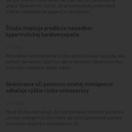
srdca. Výskumníci zistili, že aj subklinicky prekonaný
infarkt myokardu je spojený s rýchlejším…
Štúdia zlepšuje predikciu následkov
hypertrofickej kardiomyopatie
6. 7. 2026
Rozsiahla medzinárodná štúdia identifikovala spôsoby, ako
odhaliť pacientov, ktorí sú vážne ohrození náhlou smrťou,
srdcovým zlyhaním alebo inými…
Skenovanie očí pomocou umelej inteligencie
odhaľuje vyššie riziko osteoporózy
29. 6. 2026
Nová štúdia naznačuje, že zobrazovanie sietnice pomocou
umelej inteligencie (AI) môže zachytiť systémové signály
starnutia spojené s osteopéniou, čo…