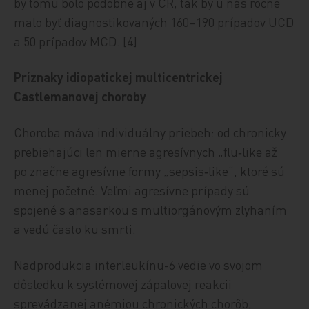
by tomu bolo podobne aj v ČR, tak by u nás ročne
malo byť diagnostikovaných 160–190 prípadov UCD
a 50 prípadov MCD. [4]
Príznaky idiopatickej multicentrickej
Castlemanovej choroby
Choroba máva individuálny priebeh: od chronicky
prebiehajúci len mierne agresívnych „flu‑like až
po značne agresívne formy „sepsis‑like“, ktoré sú
menej početné. Veľmi agresívne prípady sú
spojené s anasarkou s multiorgánovým zlyhaním
a vedú často ku smrti.
Nadprodukcia interleukínu-6 vedie vo svojom
dôsledku k systémovej zápalovej reakcii
sprevádzanej anémiou chronických chorôb,