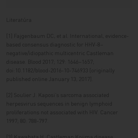
Literatúra
[1] Fajgenbaum DC, et al. International, evidence-
based consensus diagnostic for HHV-8–
negative/idiopathic multicentric Castleman
disease. Blood 2017; 129: 1646–1657;
doi:10.1182/blood-2016-10-746933 [originally
published online January 13, 2017].
[2] Soulier J. Kaposi’s sarcoma associated
herpesvirus sequences in benign lymphoid
proliferations not associated with HIV. Cancer
1997; 80: 788-797.
[3] Kawabata H. Castleman Kojima disease