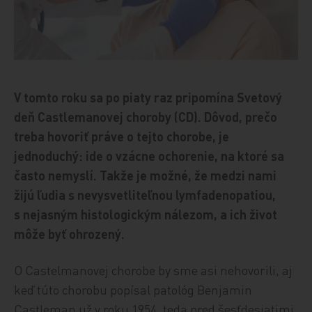
V tomto roku sa po piaty raz pripomína Svetový
deň Castlemanovej choroby (CD). Dôvod, prečo
treba hovoriť práve o tejto chorobe, je
jednoduchý: ide o vzácne ochorenie, na ktoré sa
často nemyslí. Takže je možné, že medzi nami
žijú ľudia s nevysvetliteľnou lymfadenopatiou,
s nejasným histologickým nálezom, a ich život
môže byť ohrozený.
O Castelmanovej chorobe by sme asi nehovorili, aj
keď túto chorobu popísal patológ Benjamin
Castleman už v roku 1954, teda pred šesťdesiatimi