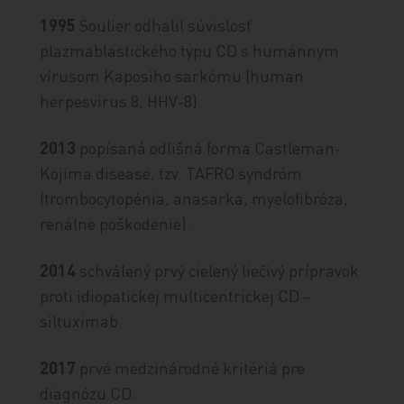
1995
Soulier odhalil súvislosť
plazmablastického typu CD s humánnym
vírusom Kaposiho sarkómu (human
herpesvirus 8, HHV-8).
2013
popísaná odlišná forma Castleman-
Kojima disease, tzv. TAFRO syndróm
(trombocytopénia, anasarka, myelofibróza,
renálne poškodenie).
2014
schválený prvý cielený liečivý prípravok
proti idiopatickej multicentrickej CD –
siltuximab.
2017
prvé medzinárodné kritériá pre
diagnózu CD.