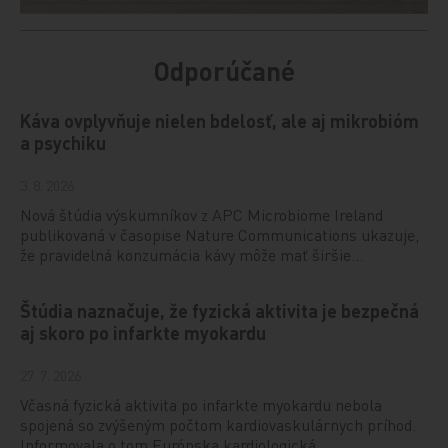
Odporúčané
Káva ovplyvňuje nielen bdelosť, ale aj mikrobióm
a psychiku
3. 8. 2026
Nová štúdia výskumníkov z APC Microbiome Ireland
publikovaná v časopise Nature Communications ukazuje,
že pravidelná konzumácia kávy môže mať širšie…
Štúdia naznačuje, že fyzická aktivita je bezpečná
aj skoro po infarkte myokardu
27. 7. 2026
Včasná fyzická aktivita po infarkte myokardu nebola
spojená so zvýšeným počtom kardiovaskulárnych príhod.
Informovala o tom Európska kardiologická…