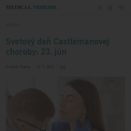
Preskočiť na obsah
Aktuality
Svetový deň Castlemanovej
choroby: 23. jún
5 minút čítania
22. 7. 2022
mš