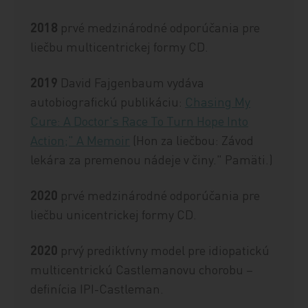
2018
prvé medzinárodné odporúčania pre
liečbu multicentrickej formy CD.
2019
David Fajgenbaum vydáva
autobiografickú publikáciu:
Chasing My
Cure: A Doctor's Race To Turn Hope Into
Action;" A Memoir
(Hon za liečbou: Závod
lekára za premenou nádeje v činy." Pamäti.)
2020
prvé medzinárodné odporúčania pre
liečbu unicentrickej formy CD.
2020
prvý prediktívny model pre idiopatickú
multicentrickú Castlemanovu chorobu –
definícia IPI-Castleman.