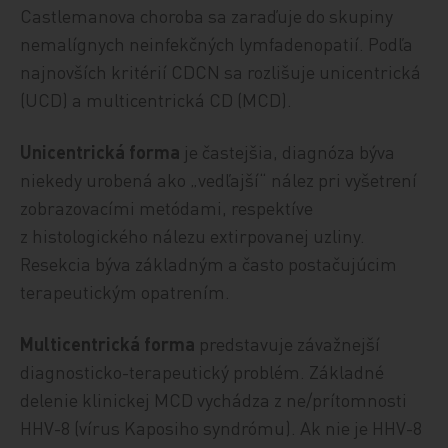
Castlemanova choroba sa zaraďuje do skupiny
nemalígnych neinfekčných lymfadenopatií. Podľa
najnovších kritérií CDCN sa rozlišuje unicentrická
(UCD) a multicentrická CD (MCD).
Unicentrická forma
je častejšia, diagnóza býva
niekedy urobená ako „vedľajší“ nález pri vyšetrení
zobrazovacími metódami, respektíve
z histologického nálezu extirpovanej uzliny.
Resekcia býva základným a často postačujúcim
terapeutickým opatrením.
Multicentrická forma
predstavuje závažnejší
diagnosticko-terapeutický problém. Základné
delenie klinickej MCD vychádza z ne/prítomnosti
HHV-8 (vírus Kaposiho syndrómu). Ak nie je HHV-8