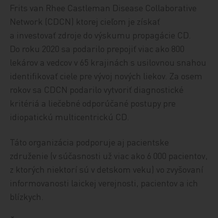
Frits van Rhee Castleman Disease Collaborative
Network (CDCN) ktorej cieľom je získať
a investovať zdroje do výskumu propagácie CD.
Do roku 2020 sa podarilo prepojiť viac ako 800
lekárov a vedcov v 65 krajinách s usilovnou snahou
identifikovať ciele pre vývoj nových liekov. Za osem
rokov sa CDCN podarilo vytvoriť diagnostické
kritériá a liečebné odporúčané postupy pre
idiopatickú multicentrickú CD.
Táto organizácia podporuje aj pacientske
združenie (v súčasnosti už viac ako 6 000 pacientov,
z ktorých niektorí sú v detskom veku) vo zvyšovaní
informovanosti laickej verejnosti, pacientov a ich
blízkych.