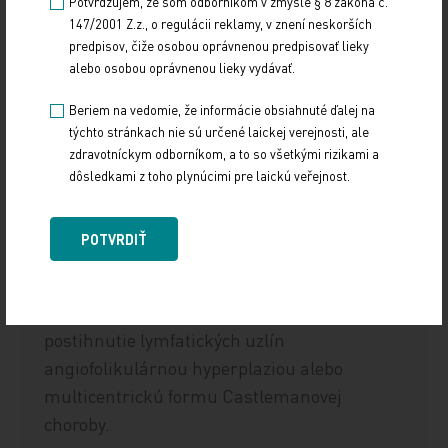
Potvrdzujem, že som odborníkom v zmysle § 8 zákona č.
147/2001 Z.z., o regulácii reklamy, v znení neskorších
1954
popísal Benjamin Castleman dva
predpisov, čiže osobou oprávnenou predpisovať lieky
prípady lokalizovanej angiofolikulárnej
alebo osobou oprávnenou lieky vydávať.
hyperplázie v mediastíne – alebo
Beriem na vedomie, že informácie obsiahnuté ďalej na
unicentrickú formu Castlemanovej choroby.
týchto stránkach nie sú určené laickej verejnosti, ale
zdravotníckym odborníkom, a to so všetkými rizikami a
1972
Keller zverejnil podrobnejšie
dôsledkami z toho plynúcimi pre laickú veřejnost.
histologické hodnotenie a rozlíšenie
hyalínno-vaskulárnej formy
POTVRDIŤ
a plazmocelulárnej formy.
1978
Gaba popísal mnohopočetné
postihnutie lymfatických uzlín
angiofolikulárnou hyperplaziou alebo
multicentrickú formu Castlemanovej
choroby.