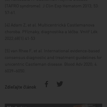
(TAFRO syndrome). J Clin Exp Hematom 2013; 53:
57-61.
[4] Adam Z, et al. Multicentrická Castlemanova
choroba. Příznaky, diagnostika a léčba. Vnitř Lék
2022;68(1):41-53
[5] van Rhee F, et al. International evidence-based
consensus diagnostic and treatment guidelines for
unicentric Castleman disease. Blood Adv 2020; 4:
6039–6050.
Zdieľajte článok