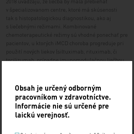
2018 uvádzajú, že liečba by mala prebiehať
v špecializovanom centre, ktoré má skúsenosti
tak s histopatologickou diagnostikou, ako aj
s liečebnými režimami. Kombinované
chemoterapeutické režimy sú vhodné ponechať pre
pacientov, u ktorých iMCD choroba progreduje pri
použití nových liekov (siltuximab, rituximab, či
tocilizumab, prípadne imunomodulačnou liečbou
ako u myelómov). Tento názor je založený
na názore odborníkov, pretože pre nízku incidenciu
CD neboli robené porovnávacie klinické štúdie,
Obsah je určený odborným
s výnimkou klinickej štúdie so siltuximabom, ktorý
pracovníkom v zdravotníctve.
ako jediný preukázal efekt v randomizovanej
Informácie nie sú určené pre
klinickej štúdii. [5]
laickú verejnosť.
História poznania CD