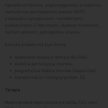
hypoalbuminémiou, angioneogenézou a zvýšenou
vaskulárnou permeabilitou (cestou VEGF)
a celkovými symptómami: neinfekčnými
subfebrilitami či febrilitami, úbytkom hmotnosti,
nočným potením, patologickou únavou.
Klinický priebeh má štyri formy:
opakované relapsy a remisia (flu‑like),
stabilná perzistujúca choroba,
progredujúca fatálna choroba (sepsis‑like),
transformácia v malígny lymfóm. [4]
Terapia
Medzinárodné odporúčania pre liečbu CD z roku