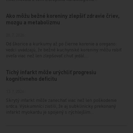
Ako môžu bežné koreniny zlepšiť zdravie čriev,
mozgu a metabolizmu
20. 7. 2026
Od škorice a kurkumy až po čierne korenie a oregano:
vedci uvádzajú, že bežné kuchynské koreniny môžu robiť
oveľa viac než len zlepšovať chuť jedál.…
Tichý infarkt môže urýchliť progresiu
kognitívneho deficitu
13. 7. 2026
Skrytý infarkt môže zanechať viac než len poškodenie
srdca. Výskumníci zistili, že aj subklinicky prekonaný
infarkt myokardu je spojený s rýchlejším…