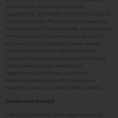
ôsmimi rokmi, nebyť doktora Davida
Fajgenbauma. Ako medik v treťom ročníku poznal
CD na vlastnej koži. Pri prvom ataku idiopatickej
multicentrickej CD takmer zomrel, ale agresívnou
chemoterapiou a imunomoduláciou sa podarilo
ochorenie zvládnuť. Recidíva na seba nechala
čakať niekoľko mesiacov. Dlhodobú remisiu
navodila až imunosupresívna liečba (sirolimus).
Castlemanova choroba sprevádza Dr.
Fajgenbauma po celý život, jej výskumu,
budovaniu povedomia u odbornej aj laickej
verejnosti zasvätil svoju celú profesijnú dráhu.
Collaborative Network
V roku 2012 založili Dr. David Fajgenbaum a Dr.