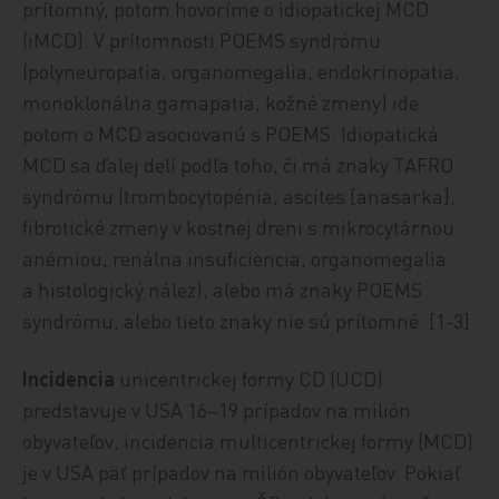
prítomný, potom hovoríme o idiopatickej MCD
(iMCD). V prítomnosti POEMS syndrómu
(polyneuropatia, organomegalia, endokrinopatia,
monoklonálna gamapatia, kožné zmeny) ide
potom o MCD asociovanú s POEMS. Idiopatická
MCD sa ďalej delí podľa toho, či má znaky TAFRO
syndrómu (trombocytopénia, ascites [anasarka],
fibrotické zmeny v kostnej dreni s mikrocytárnou
anémiou, renálna insuficiencia, organomegalia
a histologický nález), alebo má znaky POEMS
syndrómu, alebo tieto znaky nie sú prítomné. [1-3]
Incidencia
unicentrickej formy CD (UCD)
predstavuje v USA 16–19 prípadov na milión
obyvateľov, incidencia multicentrickej formy (MCD)
je v USA päť prípadov na milión obyvateľov. Pokiaľ