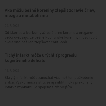
Ako môžu bežné koreniny zlepšiť zdravie čriev,
mozgu a metabolizmu
20. 7. 2026
Od škorice a kurkumy až po čierne korenie a oregano:
vedci uvádzajú, že bežné kuchynské koreniny môžu robiť
oveľa viac než len zlepšovať chuť jedál.…
Tichý infarkt môže urýchliť progresiu
kognitívneho deficitu
13. 7. 2026
Skrytý infarkt môže zanechať viac než len poškodenie
srdca. Výskumníci zistili, že aj subklinicky prekonaný
infarkt myokardu je spojený s rýchlejším…