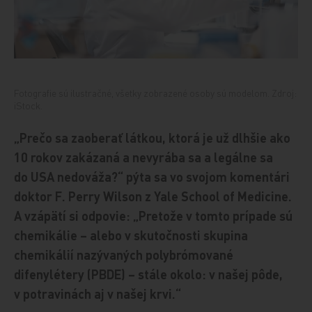
Fotografie sú ilustračné, všetky zobrazené osoby sú modelom. Zdroj:
iStock.
„Prečo sa zaoberať látkou, ktorá je už dlhšie ako
10 rokov zakázaná a nevyrába sa a legálne sa
do USA nedováža?“ pýta sa vo svojom komentári
doktor F. Perry Wilson z Yale School of Medicine.
A vzápätí si odpovie: „Pretože v tomto prípade sú
chemikálie – alebo v skutočnosti skupina
chemikálií nazývaných polybrómované
difenylétery (PBDE) – stále okolo: v našej pôde,
v potravinách aj v našej krvi.“