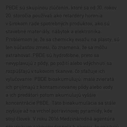
PBDE sú skupinou zlúčenín, ktoré sa od 70. rokov
20. storočia používali ako retardéry horenia
v širokom rade spotrebných produktov, ako sú
stavebné materiály, nábytok a elektronika.
Problémom je, že sa chemicky eviažu na plasty; sú
len súčasťou zmesi, čo znamená, že sa môžu
extrahovať. PBDE sú hydrofóbne, preto sa
nevyplavujú z pôdy, po požití alebo vdýchnutí sa
rozpúšťajú v tukovom tkanive, čo sťažuje ich
vylučovanie. PBDE bioakumulujú: malé zvieratá
ich prijímajú z kontaminovanej pôdy alebo vody
a ich predátori potom akumulujú vyššie
koncentrácie PBDE. Táto bioakumulácia sa stále
zvyšuje až na vrchol potravinovej pyramídy, kde
stojí človek. V roku 2016 Medzinárodná agentúra
pre výskum rakoviny dospela k záveru, že existujú