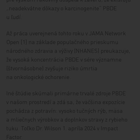
„neadekvátne dôkazy o karcinogenite“ PBDE
u ľudí.
Až práca uverejnená tohto roku v JAMA Network
Open [1] na základe populačného prieskumu
národného zdravia a výživy (NHANES) preukazuje,
že vysoká koncentrácia PBDE v sére významne
(štvornásobne) zvyšuje riziko úmrtia
na onkologické ochorenie.
Iné štúdie skúmali primárne trvalé zdroje PBDE
v našom prostredí a zdá sa, že väčšina expozície
pochádza z potravín: vysoko tučných rýb, mäsa
a mliečnych výrobkov a doplnkov stravy z rybieho
tuku. Toľko Dr. Wilson 1. apríla 2024 v Impact
Factor.