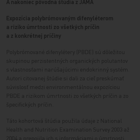
A nakoniec pôvodná štúdia z JAMA
Expozícia polybrómovaným difenyléterom
a riziko úmrtnosti zo všetkých príčin
a z konkrétnej príčiny
Polybrómované difenylétery (PBDE) sú dôležitou
skupinou perzistentných organických polutantov
s vlastnosťami narúšajúcimi endokrinný systém.
Autori citovanej štúdie si dali za cieľ preskúmať
súvislosť medzi environmentálnou expozíciou
PBDE a rizikom úmrtnosti zo všetkých príčin a zo
špecifických príčin.
Táto kohortová štúdia použila údaje z National
Health and Nutrition Examination Survey 2003 až
2004 a prepojila ich s informáciami o úmrtnosti