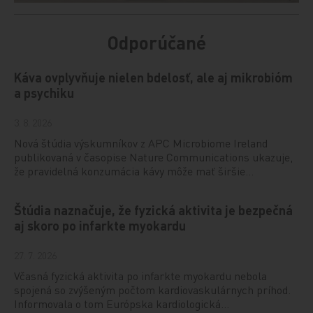
Odporúčané
Káva ovplyvňuje nielen bdelosť, ale aj mikrobióm
a psychiku
3. 8. 2026
Nová štúdia výskumníkov z APC Microbiome Ireland
publikovaná v časopise Nature Communications ukazuje,
že pravidelná konzumácia kávy môže mať širšie…
Štúdia naznačuje, že fyzická aktivita je bezpečná
aj skoro po infarkte myokardu
27. 7. 2026
Včasná fyzická aktivita po infarkte myokardu nebola
spojená so zvýšeným počtom kardiovaskulárnych príhod.
Informovala o tom Európska kardiologická…