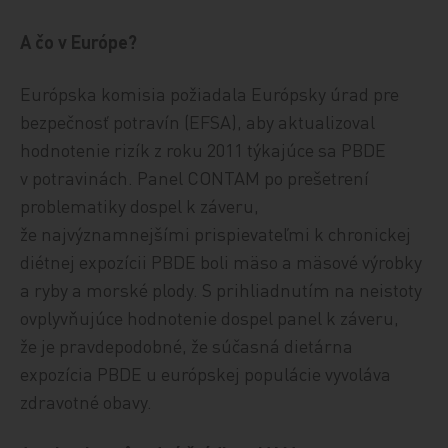
A čo v Európe?
Európska komisia požiadala Európsky úrad pre
bezpečnosť potravín (EFSA), aby aktualizoval
hodnotenie rizík z roku 2011 týkajúce sa PBDE
v potravinách. Panel CONTAM po prešetrení
problematiky dospel k záveru,
že najvýznamnejšími prispievateľmi k chronickej
diétnej expozícii PBDE boli mäso a mäsové výrobky
a ryby a morské plody. S prihliadnutím na neistoty
ovplyvňujúce hodnotenie dospel panel k záveru,
že je pravdepodobné, že súčasná dietárna
expozícia PBDE u európskej populácie vyvoláva
zdravotné obavy.