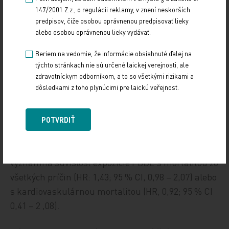
sledovanie: 17 rokov) došlo k 199 úmrtiam.
147/2001 Z.z., o regulácii reklamy, v znení neskorších
Účastníci s vyššími hladinami PBDE v sére mali
predpisov, čiže osobou oprávnenou predpisovať lieky
vyššie riziko úmrtia. Po úprave podľa veku,
alebo osobou oprávnenou lieky vydávať.
pohlavia, rasy a etnického pôvodu, životného štýlu
Beriem na vedomie, že informácie obsiahnuté ďalej na
a socioekonomických faktorov a indexu telesnej
týchto stránkach nie sú určené laickej verejnosti, ale
hmotnosti mali účastníci s najvyšším tertilom
zdravotníckym odborníkom, a to so všetkými rizikami a
dôsledkami z toho plynúcimi pre laickú veřejnost.
sérových hladín PBDE približne o 300 % zvýšené
riziko mortality na onkologické ochorenie (pomer
rizika [HR]: 4,09; 95 % interval spoľahlivosti [CI]:
POTVRDIŤ
1,71 – 9,79) v porovnaní s tými s najnižšími tercilmi
sérových hladín PBDE. Nebola pozorovaná žiadna
významná súvislosť expozície PBDE s mortalitou zo
všetkých príčin (HR: 1,43; 95 % CI, 0,98 – 2,07) alebo
s kardiovaskulárnou mortalitou (HR, 0,92; 95 % CI
0,41 – 2 ,08).