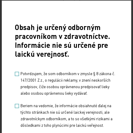
Vo svete medicíny je každý deň niečo nové. V tomto
vydaní Tribune.sk sa dočítate, že
očkovacia
Obsah je určený odborným
kampaň proti hepatitíde E v Sudáne môže byť
pracovníkom v zdravotníctve.
míľnikom
, ako bolo potvrdené, že
očkovanie
Informácie nie sú určené pre
proti COVID-19 nie je rizikom pre osoby
laickú verejnosť.
s kardiovaskulárnym ochorením
, ďalšou témou je
Záhada náhlej smrti športovcov
.
Potvrdzujem, že som odborníkom v zmysle § 8 zákona č.
Adéla Čabanová, redaktorka Tribune.sk
147/2001 Z.z., o regulácii reklamy, v znení neskorších
predpisov, čiže osobou oprávnenou predpisovať lieky
alebo osobou oprávnenou lieky vydávať.
EDITORIÁL
Beriem na vedomie, že informácie obsiahnuté ďalej na
Zdieľajte článok
týchto stránkach nie sú určené laickej verejnosti, ale
zdravotníckym odborníkom, a to so všetkými rizikami a
dôsledkami z toho plynúcimi pre laickú veřejnost.