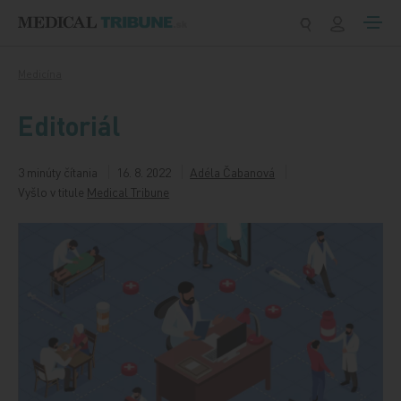
Preskočiť na obsah
Medicína
Editoriál
3 minúty čítania
16. 8. 2022
Adéla Čabanová
Vyšlo v titule
Medical Tribune