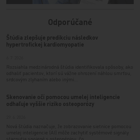
Odporúčané
Štúdia zlepšuje predikciu následkov
hypertrofickej kardiomyopatie
6. 7. 2026
Rozsiahla medzinárodná štúdia identifikovala spôsoby, ako
odhaliť pacientov, ktorí sú vážne ohrození náhlou smrťou,
srdcovým zlyhaním alebo inými…
Skenovanie očí pomocou umelej inteligencie
odhaľuje vyššie riziko osteoporózy
29. 6. 2026
Nová štúdia naznačuje, že zobrazovanie sietnice pomocou
umelej inteligencie (AI) môže zachytiť systémové signály
starnutia spojené s osteopéniou, čo…