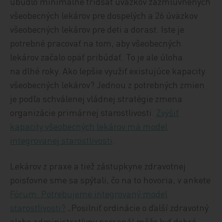
ubudlo minimálne tridsať úväzkov zazmluvnených
všeobecných lekárov pre dospelých a 26 úväzkov
všeobecných lekárov pre deti a dorast. Iste je
potrebné pracovať na tom, aby všeobecných
lekárov začalo opäť pribúdať. To je ale úloha
na dlhé roky. Ako lepšie využiť existujúce kapacity
všeobecných lekárov? Jednou z potrebných zmien
je podľa schválenej vládnej stratégie zmena
organizácie primárnej starostlivosti.
Zvýšiť
kapacity všeobecných lekárov má model
integrovanej starostlivosti
.
Lekárov z praxe a tiež zástupkyne zdravotnej
poisťovne sme sa spýtali, čo na to hovoria, v ankete
Fórum: Potrebujeme integrovaný model
starostlivosti?
„Posilniť ordinácie o ďalší zdravotný
alebo administratívny personál môže byť dobrá