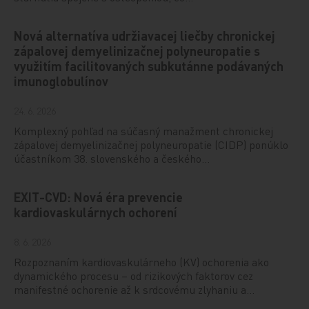
Nová alternatíva udržiavacej liečby chronickej
zápalovej demyelinizačnej polyneuropatie s
využitím facilitovaných subkutánne podávaných
imunoglobulínov
24. 6. 2026
Komplexný pohľad na súčasný manažment chronickej
zápalovej demyelinizačnej polyneuropatie (CIDP) ponúklo
účastníkom 38. slovenského a českého…
EXIT-CVD: Nová éra prevencie
kardiovaskulárnych ochorení
8. 6. 2026
Rozpoznaním kardiovaskulárneho (KV) ochorenia ako
dynamického procesu – od rizikových faktorov cez
manifestné ochorenie až k srdcovému zlyhaniu a…