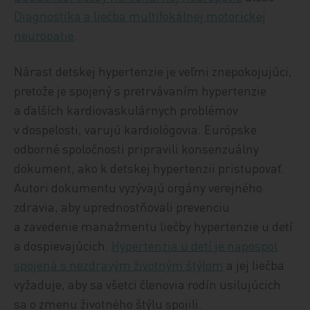
Diagnostika a liečba multifokálnej motorickej
neuropatie
.
Nárast detskej hypertenzie je veľmi znepokojujúci,
pretože je spojený s pretrvávaním hypertenzie
a ďalších kardiovaskulárnych problémov
v dospelosti, varujú kardiológovia. Európske
odborné spoločnosti pripravili konsenzuálny
dokument, ako k detskej hypertenzii pristupovať.
Autori dokumentu vyzývajú orgány verejného
zdravia, aby uprednostňovali prevenciu
a zavedenie manažmentu liečby hypertenzie u detí
a dospievajúcich.
Hypertenzia u detí je napospol
spojená s nezdravým životným štýlom
a jej liečba
vyžaduje, aby sa všetci členovia rodín usilujúcich
sa o zmenu životného štýlu spojili.