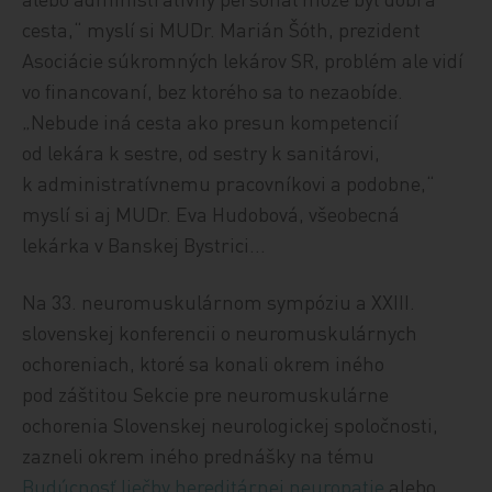
cesta,“ myslí si MUDr. Marián Šóth, prezident
Asociácie súkromných lekárov SR, problém ale vidí
vo financovaní, bez ktorého sa to nezaobíde.
„Nebude iná cesta ako presun kompetencií
od lekára k sestre, od sestry k sanitárovi,
k administratívnemu pracovníkovi a podobne,“
myslí si aj MUDr. Eva Hudobová, všeobecná
lekárka v Banskej Bystrici...
Na 33. neuromuskulárnom sympóziu a XXIII.
slovenskej konferencii o neuromuskulárnych
ochoreniach, ktoré sa konali okrem iného
pod záštitou Sekcie pre neuromuskulárne
ochorenia Slovenskej neurologickej spoločnosti,
zazneli okrem iného prednášky na tému
Budúcnosť liečby hereditárnej neuropatie
alebo