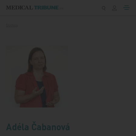
Preskočiť na obsah
Domov
Adéla Čabanová