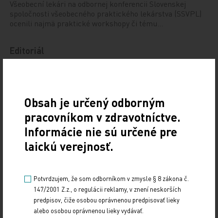
Všeobecní lekári na odbornej konferencii Slovenskej
spoločnosti všeobecného praktického lekárstva (SSVPL)
ocenili najmä praktické workshopy či tému…
Editoriál
24. 10. 2023
Lekári môžu opäť žiadať o príspevok na otvorenie novej
ambulancie všeobecného lekárstva alebo ambulancie pre
Obsah je určený odborným
deti. Chýba 484 ambulancií všeobecných…
pracovníkom v zdravotníctve.
Informácie nie sú určené pre
Chýba 484 ambulancií všeobecných lekárov a 228
pediatrov. Ministerstvo zvýšilo príspevok
laickú verejnosť.
24. 10. 2023
Nedostatok ambulancií všeobecných lekárov a pediatrov
Potvrdzujem, že som odborníkom v zmysle § 8 zákona č.
sa v poslednom roku nezlepšil, naopak sa prehĺbil.
147/2001 Z.z., o regulácii reklamy, v znení neskorších
predpisov, čiže osobou oprávnenou predpisovať lieky
alebo osobou oprávnenou lieky vydávať.
Počet novodiagnostikovaných diabetikov bol