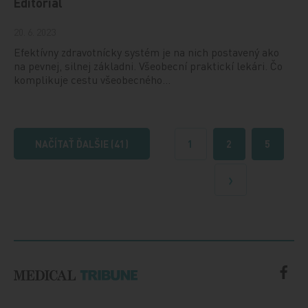
Editoriál
20. 6. 2023
Efektívny zdravotnícky systém je na nich postavený ako
na pevnej, silnej základni. Všeobecní praktickí lekári. Čo
komplikuje cestu všeobecného…
NAČÍTAŤ ĎALŠIE (41)
1
2
5
Ďalšie