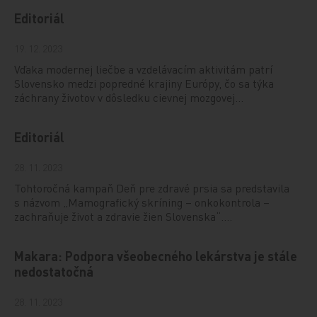
Editoriál
19. 12. 2023
Vďaka modernej liečbe a vzdelávacím aktivitám patrí
Slovensko medzi popredné krajiny Európy, čo sa týka
záchrany životov v dôsledku cievnej mozgovej…
Editoriál
28. 11. 2023
Tohtoročná kampaň Deň pre zdravé prsia sa predstavila
s názvom „Mamografický skríning – onkokontrola –
zachraňuje život a zdravie žien Slovenska“.…
Makara: Podpora všeobecného lekárstva je stále
nedostatočná
28. 11. 2023