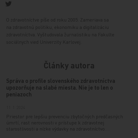
O zdravotníctve píše od roku 2005. Zameriava sa
na zdravotnú politiku, ekonomiku a digitalizáciu
zdravotníctva.
Vyštudovala žurnalistiku na Fakulte
sociálnych vied Univerzity Karlovej.
Články autora
Správa o profile slovenského zdravotníctva
upozorňuje na slabé miesta. Nie je to len o
peniazoch
11. 1. 2024
Priestor pre lepšiu prevenciu zbytočných predčasných
úmrtí, rast nerovnosti v prístupe k zdravotnej
starostlivosti a nízke výdavky na zdravotníctvo.…