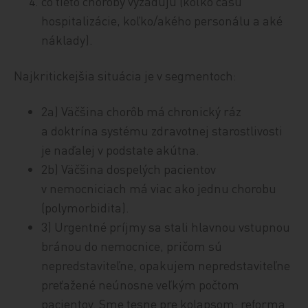
čo tieto choroby vyžadujú (koľko času
hospitalizácie, koľko/akého personálu a aké
náklady).
Najkritickejšia situácia je v segmentoch:
2a) Väčšina chorôb má chronický ráz
a doktrína systému zdravotnej starostlivosti
je naďalej v podstate akútna.
2b) Väčšina dospelých pacientov
v nemocniciach má viac ako jednu chorobu
(polymorbidita).
3) Urgentné príjmy sa stali hlavnou vstupnou
bránou do nemocnice, pričom sú
nepredstaviteľne, opakujem nepredstaviteľne
preťažené neúnosne veľkým počtom
pacientov. Sme tesne pre kolapsom: reforma