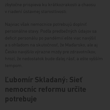
zbytočne prispieva ku krátkozrakosti a chaosu
v riadení ústavnej starostlivosti.
Najviac však nemocnice potrebujú doplniť
personálne stavy. Podľa predbežných údajov sa
deficit personálu po pandémií ešte viac navýšil
a s ohľadom na skutočnosť, že Maďarsko, ale aj
Česko navýšilo výrazne mzdy pre zdravotníkov,
hrozí, že nedostatok bude ďalej rásť, a ešte vyšším
tempom.
Ľubomír Skladaný: Sieť
nemocníc reformu určite
potrebuje