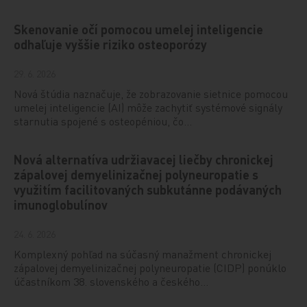
Skenovanie očí pomocou umelej inteligencie
odhaľuje vyššie riziko osteoporózy
29. 6. 2026
Nová štúdia naznačuje, že zobrazovanie sietnice pomocou
umelej inteligencie (AI) môže zachytiť systémové signály
starnutia spojené s osteopéniou, čo…
Nová alternatíva udržiavacej liečby chronickej
zápalovej demyelinizačnej polyneuropatie s
využitím facilitovaných subkutánne podávaných
imunoglobulínov
24. 6. 2026
Komplexný pohľad na súčasný manažment chronickej
zápalovej demyelinizačnej polyneuropatie (CIDP) ponúklo
účastníkom 38. slovenského a českého…