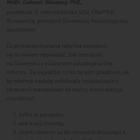
MUDr. Ľubomír Skladaný, PhD.,
prednosta, II. interná klinika SZU, FNsP F.D.
Roosevelta, prezident Slovenskej hepatologickej
spoločnosti
Čo priniesie chystaná reforma nemocníc,
na to neviem odpovedať. Sieť nemocníc
na Slovensku v súčasnosti potrebuje určite
reformu. Za najväčšie riziko by som považoval, ak
by reforma naďalej vzďaľovala hospitalizačnú
zdravotnú starostlivosť od reality, ktorú diktuje
chorobnosť:
koľko je pacientov,
aké majú choroby,
akými cestami sa do nemocníc dostávajú a