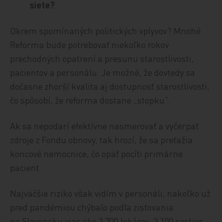
siete?
Okrem spomínaných politických vplyvov? Mnohé.
Reforma bude potrebovať niekoľko rokov
prechodných opatrení a presunu starostlivosti,
pacientov a personálu. Je možné, že dovtedy sa
dočasne zhorší kvalita aj dostupnosť starostlivosti,
čo spôsobí, že reforma dostane „stopku“.
Ak sa nepodarí efektívne nasmerovať a vyčerpať
zdroje z Fondu obnovy, tak hrozí, že sa preťažia
koncové nemocnice, čo opäť pocíti primárne
pacient.
Najväčšie riziko však vidím v personáli, nakoľko už
pred pandémiou chýbalo podľa zisťovania
na Slovensku viac ako 2 700 lekárov, 3 100 sestier