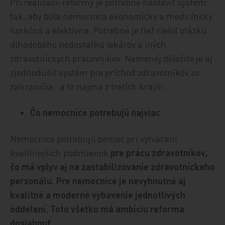
Pri realizácii reformy je potrebné nastaviť systém
tak, aby bola nemocnica ekonomicky a medicínsky
funkčná a efektívna. Potrebné je tiež riešiť otázku
dlhodobého nedostatku lekárov a iných
zdravotníckych pracovníkov. Nemenej dôležité je aj
zjednodušiť systém pre príchod zdravotníkov zo
zahraničia, a to najmä z tretích krajín.
Čo nemocnice potrebujú najviac
Nemocnice potrebujú pomoc pri vytváraní
kvalitnejších podmienok
pre prácu zdravotníkov,
čo má vplyv aj na zastabilizovanie zdravotníckeho
personálu. Pre nemocnice je nevyhnutné aj
kvalitné a moderné vybavenie jednotlivých
oddelení. Toto všetko má ambíciu reforma
dosiahnuť.