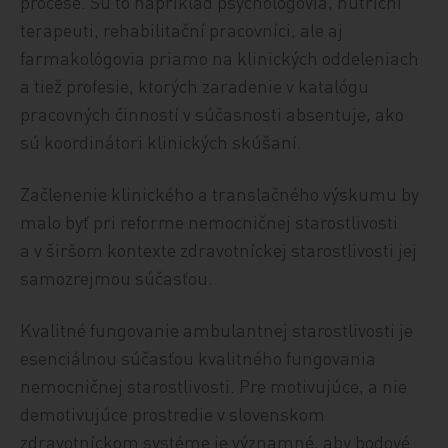
procese. Sú to napríklad psychológovia, nutriční
terapeuti, rehabilitační pracovníci, ale aj
farmakológovia priamo na klinických oddeleniach
a tiež profesie, ktorých zaradenie v katalógu
pracovných činností v súčasnosti absentuje, ako
sú koordinátori klinických skúšaní.
Začlenenie klinického a translačného výskumu by
malo byť pri reforme nemocničnej starostlivosti
a v širšom kontexte zdravotníckej starostlivosti jej
samozrejmou súčasťou.
Kvalitné fungovanie ambulantnej starostlivosti je
esenciálnou súčasťou kvalitného fungovania
nemocničnej starostlivosti. Pre motivujúce, a nie
demotivujúce prostredie v slovenskom
zdravotníckom systéme je významné, aby bodové