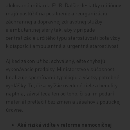
alokovaná miliarda EUR. Ďalšie desiatky miliónov
majú poslúžiť na posilnenie a reorganizáciu
záchrannej a dopravnej zdravotnej služby
a ambulantnej sféry tak, aby v prípade
centralizácie určitého typu starostlivosti bola vždy
k dispozícií ambulantná a urgentná starostlivosť.
Aj keď zákon už bol schválený, ešte chýbajú
vykonávacie predpisy. Ministerstvo v súčasnosti
finalizuje spomínanú typológiu a všetky potrebné
vyhlášky. To, či sa vyššie uvedené ciele a benefity
naplnia, závisí teda len od toho, či sa im podarí
materiál pretlačiť bez zmien a zásahov z politickej
úrovne.
Aké riziká vidíte v reforme nemocničnej