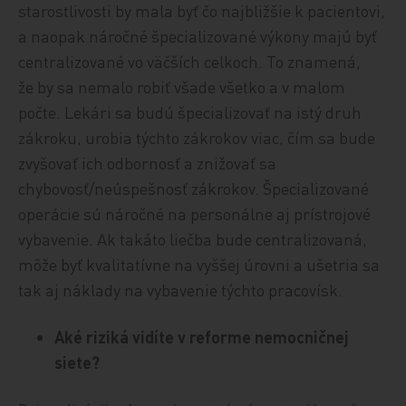
starostlivosti by mala byť čo najbližšie k pacientovi,
a naopak náročné špecializované výkony majú byť
centralizované vo väčších celkoch. To znamená,
že by sa nemalo robiť všade všetko a v malom
počte. Lekári sa budú špecializovať na istý druh
zákroku, urobia týchto zákrokov viac, čím sa bude
zvyšovať ich odbornosť a znižovať sa
chybovosť/neúspešnosť zákrokov. Špecializované
operácie sú náročné na personálne aj prístrojové
vybavenie. Ak takáto liečba bude centralizovaná,
môže byť kvalitatívne na vyššej úrovni a ušetria sa
tak aj náklady na vybavenie týchto pracovísk.
Aké riziká vidíte v reforme nemocničnej
siete?