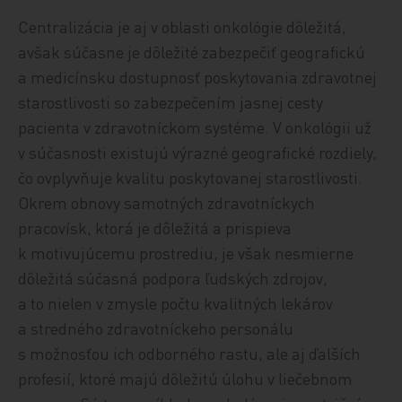
Centralizácia je aj v oblasti onkológie dôležitá,
avšak súčasne je dôležité zabezpečiť geografickú
a medicínsku dostupnosť poskytovania zdravotnej
starostlivosti so zabezpečením jasnej cesty
pacienta v zdravotníckom systéme. V onkológii už
v súčasnosti existujú výrazné geografické rozdiely,
čo ovplyvňuje kvalitu poskytovanej starostlivosti.
Okrem obnovy samotných zdravotníckych
pracovísk, ktorá je dôležitá a prispieva
k motivujúcemu prostrediu, je však nesmierne
dôležitá súčasná podpora ľudských zdrojov,
a to nielen v zmysle počtu kvalitných lekárov
a stredného zdravotníckeho personálu
s možnosťou ich odborného rastu, ale aj ďalších
profesií, ktoré majú dôležitú úlohu v liečebnom