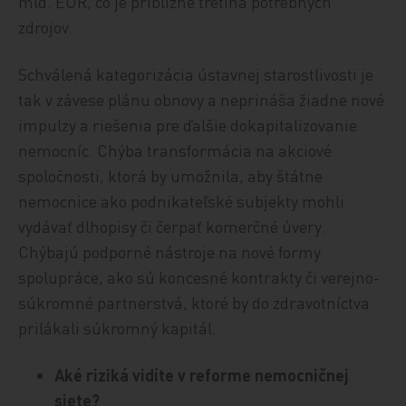
mld. EUR, čo je približne tretina potrebných
zdrojov.
Schválená kategorizácia ústavnej starostlivosti je
tak v závese plánu obnovy a neprináša žiadne nové
impulzy a riešenia pre ďalšie dokapitalizovanie
nemocníc. Chýba transformácia na akciové
spoločnosti, ktorá by umožnila, aby štátne
nemocnice ako podnikateľské subjekty mohli
vydávať dlhopisy či čerpať komerčné úvery.
Chýbajú podporné nástroje na nové formy
spolupráce, ako sú koncesné kontrakty či verejno-
súkromné partnerstvá, ktoré by do zdravotníctva
prilákali súkromný kapitál.
Aké riziká vidíte v reforme nemocničnej
siete?