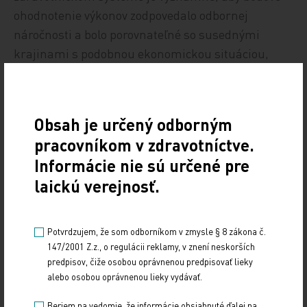
ohodnotenie výkonov zodpovedalo odbornej
náročnosti a bolo porovnateľné so susednými
krajinami s podobnou ekonomickou situáciou,
vrátane širšej možnosti bodovania
administratívnych úkonov, čo by umožnilo
začlenenie administratívnych pozícií napríklad aj
Obsah je určený odborným
v menších ambulantných pracoviskách.
pracovníkom v zdravotníctve.
Informácie nie sú určené pre
Výzvou je znižovanie administratívnej záťaže
laickú verejnosť.
praktickou implementáciou digitalizácie
slovenského zdravotníctva, ale tiež jednoduché
a efektívne využívanie digitalizácie pre hodnotenie
Potvrdzujem, že som odborníkom v zmysle § 8 zákona č.
poskytovanej zdravotnej starostlivosti. V rámci
147/2001 Z.z., o regulácii reklamy, v znení neskorších
ďalších demotivačných faktorov v slovenskom
predpisov, čiže osobou oprávnenou predpisovať lieky
alebo osobou oprávnenou lieky vydávať.
zdravotníctve nemožno nespomenúť fakt,
že nezriedka sa stáva, že za skutočne vykonanú
Beriem na vedomie, že informácie obsiahnuté ďalej na