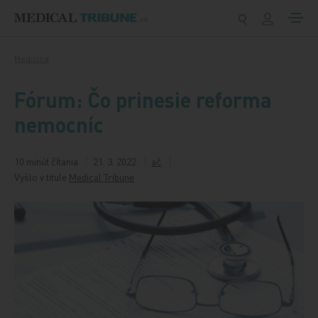
Preskočiť na obsah
Medicína
Fórum: Čo prinesie reforma
nemocníc
10 minút čítania
21. 3. 2022
ač
Vyšlo v titule
Medical Tribune