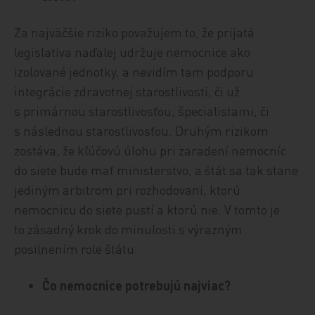
Za najväčšie riziko považujem to, že prijatá
legislatíva naďalej udržuje nemocnice ako
izolované jednotky, a nevidím tam podporu
integrácie zdravotnej starostlivosti, či už
s primárnou starostlivosťou, špecialistami, či
s následnou starostlivosťou. Druhým rizikom
zostáva, že kľúčovú úlohu pri zaradení nemocníc
do siete bude mať ministerstvo, a štát sa tak stane
jediným arbitrom pri rozhodovaní, ktorú
nemocnicu do siete pustí a ktorú nie. V tomto je
to zásadný krok do minulosti s výrazným
posilnením role štátu.
Čo nemocnice potrebujú najviac?