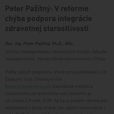
Peter Pažitný: V reforme
chýba podpora integrácie
zdravotnej starostlivosti
Doc. Ing. Peter Pažitný, Ph.D., MSc.,
Institut managementu zdravotních služeb, Fakulta
managementu, Vysoká škola ekonomická v Praze
Podľa našich prepočtov, ktoré sme publikovali s Dr.
Zajacom v tzv. Zelenej knihe
(
www.zelenakniha.sk
), kapitálová medzera
slovenského zdravotníctva voči českému je
na úrovni 2,9 mld. EUR. Ak by aj projekt obnovy bol
realizovaný v plnej miere, tak zaplní maximálne 1