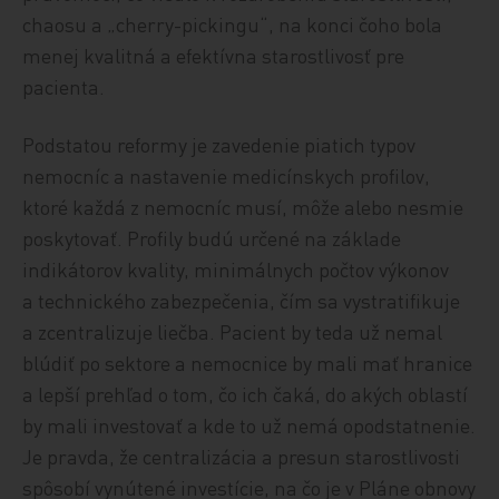
chaosu a „cherry-pickingu“, na konci čoho bola
menej kvalitná a efektívna starostlivosť pre
pacienta.
Podstatou reformy je zavedenie piatich typov
nemocníc a nastavenie medicínskych profilov,
ktoré každá z nemocníc musí, môže alebo nesmie
poskytovať. Profily budú určené na základe
indikátorov kvality, minimálnych počtov výkonov
a technického zabezpečenia, čím sa vystratifikuje
a zcentralizuje liečba. Pacient by teda už nemal
blúdiť po sektore a nemocnice by mali mať hranice
a lepší prehľad o tom, čo ich čaká, do akých oblastí
by mali investovať a kde to už nemá opodstatnenie.
Je pravda, že centralizácia a presun starostlivosti
spôsobí vynútené investície, na čo je v Pláne obnovy