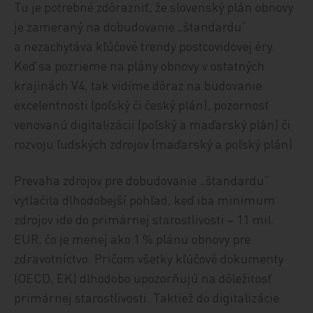
Tu je potrebné zdôrazniť, že slovenský plán obnovy
je zameraný na dobudovanie „štandardu“
a nezachytáva kľúčové trendy postcovidovej éry.
Keď sa pozrieme na plány obnovy v ostatných
krajinách V4, tak vidíme dôraz na budovanie
excelentnosti (poľský či český plán), pozornosť
venovanú digitalizácii (poľský a maďarský plán) či
rozvoju ľudských zdrojov (maďarský a poľský plán).
Prevaha zdrojov pre dobudovanie „štandardu“
vytlačila dlhodobejší pohľad, keď iba minimum
zdrojov ide do primárnej starostlivosti – 11 mil.
EUR, čo je menej ako 1 % plánu obnovy pre
zdravotníctvo. Pričom všetky kľúčové dokumenty
(OECD, EK) dlhodobo upozorňujú na dôležitosť
primárnej starostlivosti. Taktiež do digitalizácie