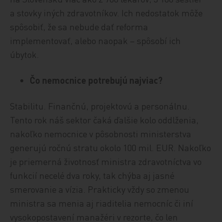
a stovky iných zdravotníkov. Ich nedostatok môže
spôsobiť, že sa nebude dať reforma
implementovať, alebo naopak – spôsobí ich
úbytok.
Čo nemocnice potrebujú najviac?
Stabilitu. Finančnú, projektovú a personálnu.
Tento rok náš sektor čaká ďalšie kolo oddlženia,
nakoľko nemocnice v pôsobnosti ministerstva
generujú ročnú stratu okolo 100 mil. EUR. Nakoľko
je priemerná životnosť ministra zdravotníctva vo
funkcií necelé dva roky, tak chýba aj jasné
smerovanie a vízia. Prakticky vždy so zmenou
ministra sa menia aj riaditelia nemocníc či iní
vysokopostavení manažéri v rezorte, čo len