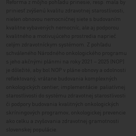
Reforma z môjho pohľadu prinesie, resp. mala by
priniesť zvýšenú kvalitu zdravotnej starostlivosti,
nielen obnovou nemocničnej siete s budovaním
kvalitne vybavených nemocníc, ale aj podporou
kvalitného a motivujúceho prostredia naprieč
celým zdravotníckym systémom. Z pohľadu
schváleného Národného onkologického programu
s jeho akčnými plánmi na roky 2021 – 2025 (NOP)
je dôležité, aby bol NOP v pláne obnovy a odolnosti
reflektovaný, vrátane budovania komplexných
onkologických centier, implementácie paliatívnej
starostlivosti do systému zdravotnej starostlivosti
či podpory budovania kvalitných onkologických
skríningových programov, onkologickej prevencie
ako celku a zvyšovania zdravotnej gramotnosti
slovenskej populácie.