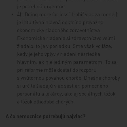
je potrebná urgentne.
4) „Doing more for less“ (robiť viac za menej)
je intuitívna hlavná doktrína prevažne
ekonomicky riadeného zdravotníctva.
Ekonomické riadenie si zdravotníctvo veľmi
žiadalo, to je v poriadku. Sme však vo fáze,
kedy je jeho vplyv v riadení nezriedka
hlavním, ak nie jediným parametrom. To sa
pri reforme môže dostať do rozporu
s vnútornou povahou chorôb. Dnešné choroby
si určite žiadajú viac sestier, pomocného
personálu a lekárov, ako aj sociálnych lôžok
a lôžok dlhodobo chorých.
A čo nemocnice potrebujú najviac?