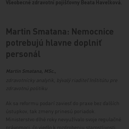
Všeobecné zdravotní pojišťovny Beata Havelková.
Martin Smatana: Nemocnice
potrebujú hlavne doplniť
personál
Martin Smatana, MSc.,
zdravotnícky analytik, bývalý riaditeľ Inštitútu pre
zdravotnú politiku
Ak sa reformu podarí zaviesť do praxe bez ďalších
ústupkov, tak zmeny prinesú poriadok.
Ministerstvo dlhé roky nevyužívalo svoje regulačné
právomoci, čo viedlo k rozdrobeniu starostlivosti,