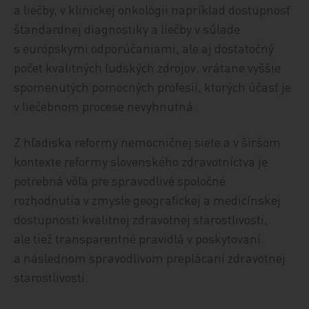
a liečby, v klinickej onkológii napríklad dostupnosť
štandardnej diagnostiky a liečby v súlade
s európskymi odporúčaniami, ale aj dostatočný
počet kvalitných ľudských zdrojov, vrátane vyššie
spomenutých pomocných profesií, ktorých účasť je
v liečebnom procese nevyhnutná.
Z hľadiska reformy nemocničnej siete a v širšom
kontexte reformy slovenského zdravotníctva je
potrebná vôľa pre spravodlivé spoločné
rozhodnutia v zmysle geografickej a medicínskej
dostupnosti kvalitnej zdravotnej starostlivosti,
ale tiež transparentné pravidlá v poskytovaní
a následnom spravodlivom preplácaní zdravotnej
starostlivosti.