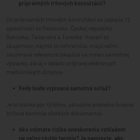
prípravných trhových konzultácií?
Do prípravných trhových konzultácií sa zapojilo 12
spoločností zo Slovenska, Českej republiky,
Rakúska, Talianska a Turecka. Viacerí zo
záujemcov, najmä zo zahraničia, majú veľmi
zaujímavé referencie týkajúce sa nielen samotnej
výstavby, ale aj v oblasti prípravy efektívnych
medicínskych dizajnov.
Kedy bude vypísaná samotná súťaž?
Je to otázka pár týždňov, aktuálne prebieha finálna
krížová kontrola všetkých dokumentov.
Ako vnímate riziko oneskorenia vzhľadom
na veľmi rýchly termín? Je namieste, aby