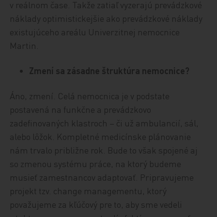
v reálnom čase. Takže zatiaľ vyzerajú prevádzkové
náklady optimistickejšie ako prevádzkové náklady
existujúceho areálu Univerzitnej nemocnice
Martin.
Zmení sa zásadne štruktúra nemocnice?
Áno, zmení. Celá nemocnica je v podstate
postavená na funkčne a prevádzkovo
zadefinovaných klastroch – či už ambulancií, sál,
alebo lôžok. Kompletné medicínske plánovanie
nám trvalo približne rok. Bude to však spojené aj
so zmenou systému práce, na ktorý budeme
musieť zamestnancov adaptovať. Pripravujeme
projekt tzv. change managementu, ktorý
považujeme za kľúčový pre to, aby sme vedeli