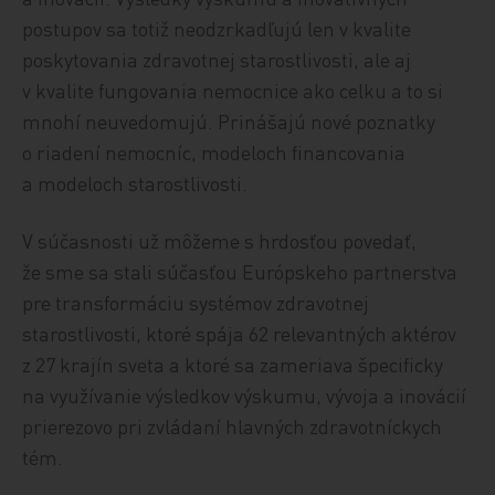
postupov sa totiž neodzrkadľujú len v kvalite
poskytovania zdravotnej starostlivosti, ale aj
v kvalite fungovania nemocnice ako celku a to si
mnohí neuvedomujú. Prinášajú nové poznatky
o riadení nemocníc, modeloch financovania
a modeloch starostlivosti.
V súčasnosti už môžeme s hrdosťou povedať,
že sme sa stali súčasťou Európskeho partnerstva
pre transformáciu systémov zdravotnej
starostlivosti, ktoré spája 62 relevantných aktérov
z 27 krajín sveta a ktoré sa zameriava špecificky
na využívanie výsledkov výskumu, vývoja a inovácií
prierezovo pri zvládaní hlavných zdravotníckych
tém.