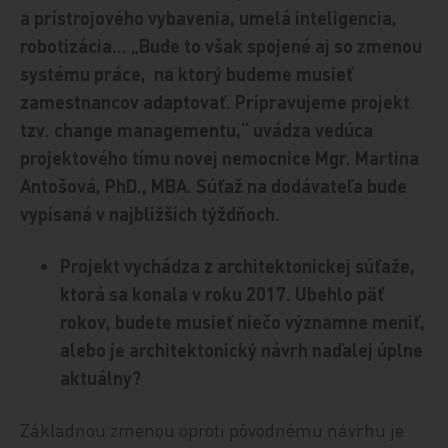
a prístrojového vybavenia, umelá inteligencia,
robotizácia... „Bude to však spojené aj so zmenou
systému práce, na ktorý budeme musieť
zamestnancov adaptovať. Pripravujeme projekt
tzv. change managementu,“ uvádza vedúca
projektového tímu novej nemocnice Mgr. Martina
Antošová, PhD., MBA. Súťaž na dodávateľa bude
vypísaná v najbližších týždňoch.
Projekt vychádza z architektonickej súťaže,
ktorá sa konala v roku 2017. Ubehlo päť
rokov, budete musieť niečo významne meniť,
alebo je architektonický návrh naďalej úplne
aktuálny?
Základnou zmenou oproti pôvodnému návrhu je