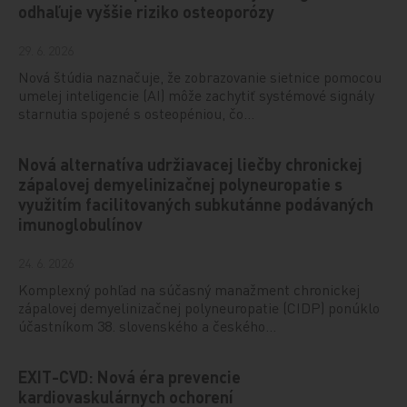
odhaľuje vyššie riziko osteoporózy
29. 6. 2026
Nová štúdia naznačuje, že zobrazovanie sietnice pomocou
umelej inteligencie (AI) môže zachytiť systémové signály
starnutia spojené s osteopéniou, čo…
Nová alternatíva udržiavacej liečby chronickej
zápalovej demyelinizačnej polyneuropatie s
využitím facilitovaných subkutánne podávaných
imunoglobulínov
24. 6. 2026
Komplexný pohľad na súčasný manažment chronickej
zápalovej demyelinizačnej polyneuropatie (CIDP) ponúklo
účastníkom 38. slovenského a českého…
EXIT-CVD: Nová éra prevencie
kardiovaskulárnych ochorení