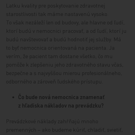
Latku kvality pre poskytovanie zdravotnej
starostlivosti tak máme nastavenú vysoko.
To však nezáleží len od budovy, ale hlavne od ľudí,
ktorí budú v nemocnici pracovať, a od ľudí, ktorí ju
budú navštevovať a budú hodnotiť jej služby. Má
to byť nemocnica orientovaná na pacienta. Ja
verím, že pacient tam dostane všetko, čo mu
pomôže k zlepšeniu jeho zdravotného stavu včas,
bezpečne a s najvyššou mierou profesionálneho,
odborného a zároveň ľudského prístupu.
Čo bude nová nemocnica znamenať
z hľadiska nákladov na prevádzku?
Prevádzkové náklady zahŕňajú mnoho
premenných – ako budeme kúriť, chladiť, svietiť,