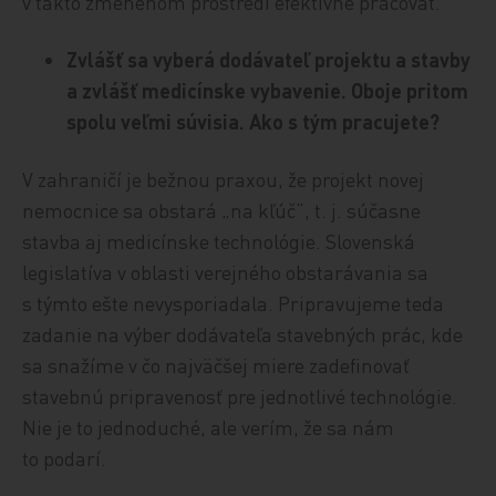
v takto zmenenom prostredí efektívne pracovať.
Zvlášť sa vyberá dodávateľ projektu a stavby
a zvlášť medicínske vybavenie. Oboje pritom
spolu veľmi súvisia. Ako s tým pracujete?
V zahraničí je bežnou praxou, že projekt novej
nemocnice sa obstará „na kľúč“, t. j. súčasne
stavba aj medicínske technológie. Slovenská
legislatíva v oblasti verejného obstarávania sa
s týmto ešte nevysporiadala. Pripravujeme teda
zadanie na výber dodávateľa stavebných prác, kde
sa snažíme v čo najväčšej miere zadefinovať
stavebnú pripravenosť pre jednotlivé technológie.
Nie je to jednoduché, ale verím, že sa nám
to podarí.