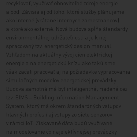
recyklovať, využívať obnoviteľné zdroje energie
a pod. Závisia aj od toho, ktoré služby plánujeme
ako interné (vrátane interných zamestnancov)
a ktoré ako externé. Nová budova spĺňa štandardy
environmentálnej udržateľnosti a je k nej
spracovaný tzv. energetický design manuál.
Vzhľadom na aktuálny vývoj cien elektrickej
energie a na energetickú krízu ako takú sme
však začali pracovať aj na požiadavke vypracovania
simulačných modelov energetickej prevádzky.
Budova samotná má byť inteligentná, riadená cez
tzv. BIMS – Building Information Management
System, ktorý má okrem štandardných vstupov
hlavných profesií aj vstupy zo siete senzorov
v rámci IoT. Získavané dáta budú využívané
na modelovanie čo najefektívnejšej prevádzky