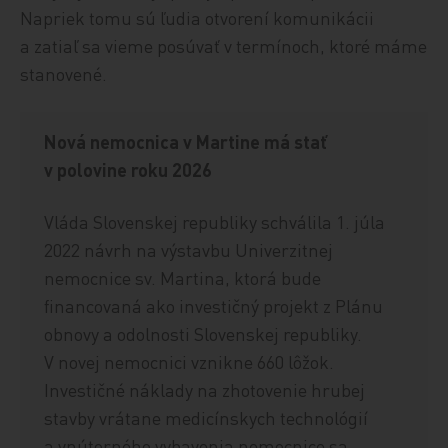
Napriek tomu sú ľudia otvorení komunikácii
a zatiaľ sa vieme posúvať v termínoch, ktoré máme
stanovené.
Nová nemocnica v Martine má stať
v polovine roku 2026
Vláda Slovenskej republiky schválila 1. júla
2022 návrh na výstavbu Univerzitnej
nemocnice sv. Martina, ktorá bude
financovaná ako investičný projekt z Plánu
obnovy a odolnosti Slovenskej republiky.
V novej nemocnici vznikne 660 lôžok.
Investičné náklady na zhotovenie hrubej
stavby vrátane medicínskych technológií
a vnútorného vybavenia nemocnice sa