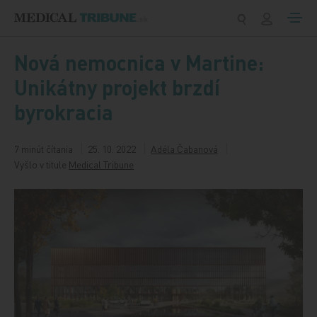
Preskočiť na obsah
Nová nemocnica v Martine:
Unikátny projekt brzdí
byrokracia
7 minút čítania
25. 10. 2022
Adéla Čabanová
Vyšlo v titule
Medical Tribune