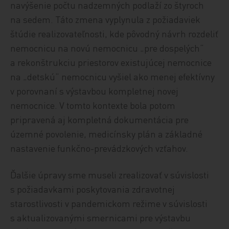
navýšenie počtu nadzemných podlaží zo štyroch
na sedem. Táto zmena vyplynula z požiadaviek
štúdie realizovateľnosti, kde pôvodný návrh rozdeliť
nemocnicu na novú nemocnicu „pre dospelých“
a rekonštrukciu priestorov existujúcej nemocnice
na „detskú“ nemocnicu vyšiel ako menej efektívny
v porovnaní s výstavbou kompletnej novej
nemocnice. V tomto kontexte bola potom
pripravená aj kompletná dokumentácia pre
územné povolenie, medicínsky plán a základné
nastavenie funkčno-prevádzkových vzťahov.
Ďalšie úpravy sme museli zrealizovať v súvislosti
s požiadavkami poskytovania zdravotnej
starostlivosti v pandemickom režime v súvislosti
s aktualizovanými smernicami pre výstavbu