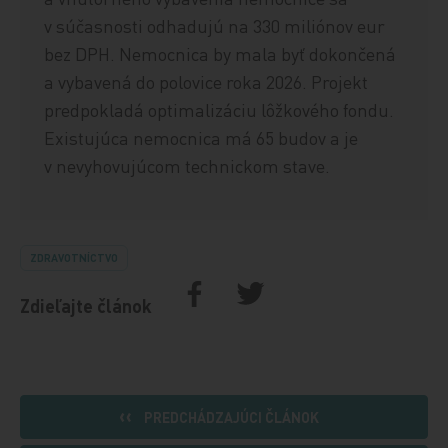
v súčasnosti odhadujú na 330 miliónov eur
bez DPH. Nemocnica by mala byť dokončená
a vybavená do polovice roka 2026. Projekt
predpokladá optimalizáciu lôžkového fondu.
Existujúca nemocnica má 65 budov a je
v nevyhovujúcom technickom stave.
ZDRAVOTNÍCTVO
Zdieľajte článok
PREDCHÁDZAJÚCI ČLÁNOK