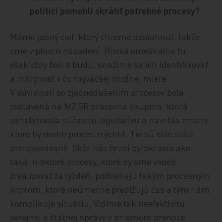
politici pomohli skrátiť potrebné procesy?
Máme jasný cieľ, ktorý chceme dosiahnuť, takže
sme v plnom nasadení. Riziká omeškania tu
však vždy boli a budú, snažíme sa ich identifikovať
a mitigovať v čo najväčšej možnej miere.
V súvislosti so zjednodušením procesov bola
zostavená na MZ SR pracovná skupina, ktorá
zanalyzovala súčasnú legislatívu a navrhla zmeny,
ktoré by mohli proces zrýchliť. Tie sú ešte stále
prerokovávané. Skôr nás brzdí byrokracia ako
taká, niektoré procesy, ktoré by sme vedeli
zrealizovať za týždeň, podliehajú takým procesným
krokom, ktoré neúmerne predlžujú čas a tým nám
komplikuje situáciu. Vidíme tak neefektivitu
verejnej a štátnej správy v priamom prenose.