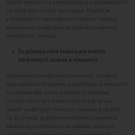
nových nemocníc a samozrejme aj s požiadavkami
na integráciu nových technológií. Projekt je
v súčasnosti v maximálnom možnom rozsahu
adaptovaný na aktuálne požiadavky modernej
medicíny 21. storočia.
Čo prinesie nová budova pre kvalitu
zdravotných služieb a výskumu?
Požiadavka transformácie nemocníc, a teda aj
časti systému zdravotnej starostlivosti a nemocníc
na základe dát, zmien procesov či zdieľanej
infraštruktúry je v smerniciach pre prípravu
nových moderných nemocníc zakotvená už dlho.
To, čo je nové, je práve transformácia systému
zdravotnej starostlivosti na základe výskumu
a inovácií. Výsledky výskumu a inovatívnych