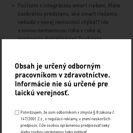
Počítate s integráciou smart riešení. Máte
konkrétnu predstavu, aké smart riešenia
nebudú v novej nemocnici chýbať? Ide
s novou nemocnicou ruka v ruke aj
posilnenie digitalizácie? Zvažujete
robotizáciu?
Určite áno. Digitalizácia, automatizácia a smart
Obsah je určený odborným
riešenia sú v súčasnosti dominantou každého
pracovníkom v zdravotníctve.
odvetvia, zdravotníctvo nevynímajúc. V rámci
Informácie nie sú určené pre
prípravy sme si dali zhotoviť tzv. blueprint
laickú verejnosť.
digitálnej nemocnice, ktorý identifikuje a navrhuje
jednotlivé riešenia tak v oblasti infraštruktúry, ako
aj v oblasti procesov. Máme naplánované tzv.
Potvrdzujem, že som odborníkom v zmysle § 8 zákona č.
147/2001 Z.z., o regulácii reklamy, v znení neskorších
inteligentné izby pre pacientov, senzorové
predpisov, čiže osobou oprávnenou predpisovať lieky
monitorovanie pacientov, realtimové
alebo osobou oprávnenou lieky vydávať.