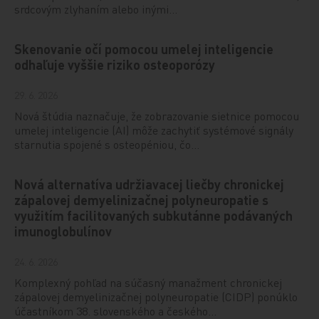
srdcovým zlyhaním alebo inými…
Skenovanie očí pomocou umelej inteligencie
odhaľuje vyššie riziko osteoporózy
29. 6. 2026
Nová štúdia naznačuje, že zobrazovanie sietnice pomocou
umelej inteligencie (AI) môže zachytiť systémové signály
starnutia spojené s osteopéniou, čo…
Nová alternatíva udržiavacej liečby chronickej
zápalovej demyelinizačnej polyneuropatie s
využitím facilitovaných subkutánne podávaných
imunoglobulínov
24. 6. 2026
Komplexný pohľad na súčasný manažment chronickej
zápalovej demyelinizačnej polyneuropatie (CIDP) ponúklo
účastníkom 38. slovenského a českého…