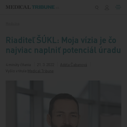
Preskočiť na obsah
Medicína
Riaditeľ ŠÚKL: Moja vízia je čo
najviac naplniť potenciál úradu
4 minúty čítania
21. 3. 2022
Adéla Čabanová
Vyšlo v titule
Medical Tribune