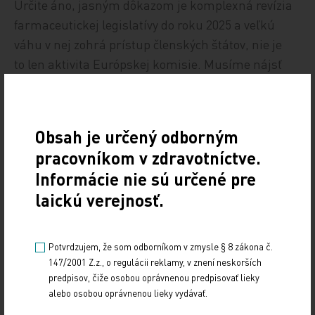
Určite áno, jasným dôkazom je komplexná revízia
farmaceutickej legislatívy do roku 2025 a veľkú
váhu v nej zohrá prístup členských štátov, nie je
to len aktivita Európskej komisie. Musíme nájsť
únosnú mieru administratívneho zaťaženia
a pripraviť sa na všetky nové výzvy tak, aby bol
systém dlhdobo udržateľný. V tejto oblasti chcem
Obsah je určený odborným
čo možno najviac nadviazať konštruktívnu
pracovníkom v zdravotníctve.
spoluprácu aj s farmaceutickými spoločnosťami.
Informácie nie sú určené pre
laickú verejnosť.
Nedalo by sa viac robiť na úrovni Slovenska
alebo na úrovni Európskej únie
proti výpadkom v dodávkach liekov.
Potvrdzujem, že som odborníkom v zmysle § 8 zákona č.
Prípadne čo?
147/2001 Z.z., o regulácii reklamy, v znení neskorších
predpisov, čiže osobou oprávnenou predpisovať lieky
Primárnym problémom pri výpadkoch dodávok je
alebo osobou oprávnenou lieky vydávať.
podľa mojej doterajšej skúsenosti reexport. Ten