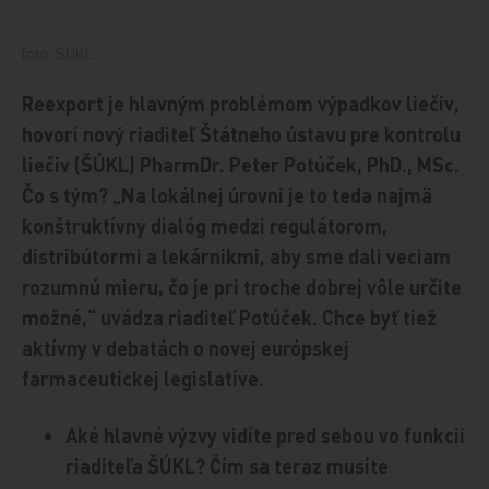
foto: ŠÚKL
Reexport je hlavným problémom výpadkov liečiv,
hovorí nový riaditeľ Štátneho ústavu pre kontrolu
liečiv (ŠÚKL) PharmDr. Peter Potúček, PhD., MSc.
Čo s tým? „Na lokálnej úrovni je to teda najmä
konštruktívny dialóg medzi regulátorom,
distribútormi a lekárnikmi, aby sme dali veciam
rozumnú mieru, čo je pri troche dobrej vôle určite
možné,“ uvádza riaditeľ Potúček. Chce byť tiež
aktívny v debatách o novej európskej
farmaceutickej legislatíve.
Aké hlavné výzvy vidíte pred sebou vo funkcii
riaditeľa ŠÚKL? Čím sa teraz musíte