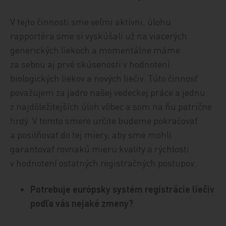
V tejto činnosti sme veľmi aktívni, úlohu
rapportéra sme si vyskúšali už na viacerých
generických liekoch a momentálne máme
za sebou aj prvé skúsenosti v hodnotení
biologických liekov a nových liečiv. Túto činnosť
považujem za jadro našej vedeckej práce a jednu
z najdôležitejších úloh vôbec a som na ňu patrične
hrdý. V tomto smere určite budeme pokračovať
a posilňovať do tej miery, aby sme mohli
garantovať rovnakú mieru kvality a rýchlosti
v hodnotení ostatných registračných postupov.
Potrebuje európsky systém registrácie liečiv
podľa vás nejaké zmeny?