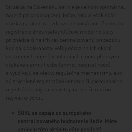
Situácia na Slovensku asi nie je celkom optimálna,
najmä pri onkologickej liečbe, toto je však skôr
otázka na platcov – zdravotné poisťovne. Z pohľadu
registrácie dnes všetky kľúčové moderné lieky
prichádzajú na trh cez centralizovanú procedúru,
kde sa kladie naozaj veľký dôraz na ich skorú
dostupnosť, najmä v oblastiach s nenaplnenými
očakávaniami v liečbe (unmet medical need),
a využívajú sa všetky regulačné mechanizmy, ako
sú zrýchlené registračné konanie či podmienečná
registrácia, aby sa ich vstup na trh čo možno
najviac urýchlil.
ŠÚKL se zapája do európskeho
centralizovaného hodnotenia liečiv. Máte
ambíciu túto aktivitu ešte posilniť?