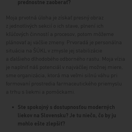
prednostne zaoberať?
Moja prvotná úloha je získať presný obraz
z jednotlivých sekcií o ich stave, plnení ich
kľúčových činností a procesov, potom môžeme
plánovať aj väčšie zmeny. Prvoradá je personálna
situácia na ŠÚKL v zmysle jej stabilizácie
a ďalšieho dlhodobého odborného rastu. Moja vízia
je naplniť náš potenciál v najväčšej možnej miere,
sme organizácia, ktorá ma veľmi silnú váhu pri
formovaní prostredia farmaceutického priemyslu
a trhu s liekmi a pomôckami.
Ste spokojný s dostupnosťou moderných
liekov na Slovensku? Je tu niečo, čo by ju
mohlo ešte zlepšiť?