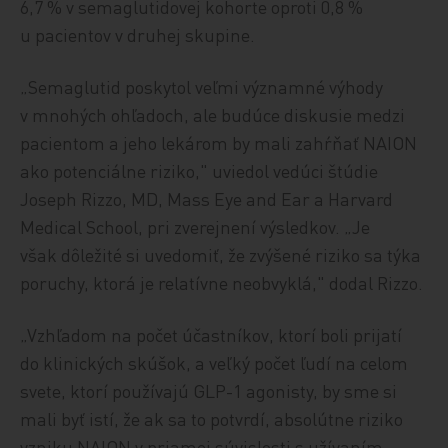
6,7 % v semaglutidovej kohorte oproti 0,8 %
u pacientov v druhej skupine.
„Semaglutid poskytol veľmi významné výhody
v mnohých ohľadoch, ale budúce diskusie medzi
pacientom a jeho lekárom by mali zahŕňať NAION
ako potenciálne riziko," uviedol vedúci štúdie
Joseph Rizzo, MD, Mass Eye and Ear a Harvard
Medical School, pri zverejnení výsledkov. „Je
však dôležité si uvedomiť, že zvýšené riziko sa týka
poruchy, ktorá je relatívne neobvyklá," dodal Rizzo.
„Vzhľadom na počet účastníkov, ktorí boli prijatí
do klinických skúšok, a veľký počet ľudí na celom
svete, ktorí používajú GLP-1 agonisty, by sme si
mali byť istí, že ak sa to potvrdí, absolútne riziko
vzniku NAION v priamej súvislosti s užívaním