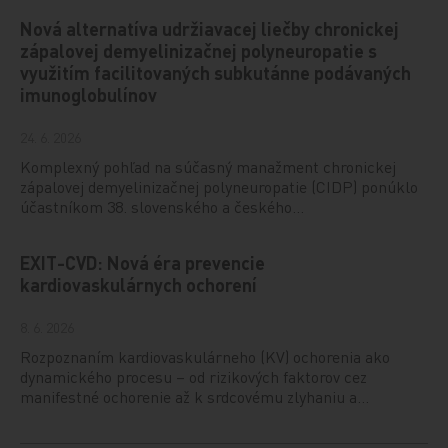
Nová alternatíva udržiavacej liečby chronickej
zápalovej demyelinizačnej polyneuropatie s
využitím facilitovaných subkutánne podávaných
imunoglobulínov
24. 6. 2026
Komplexný pohľad na súčasný manažment chronickej
zápalovej demyelinizačnej polyneuropatie (CIDP) ponúklo
účastníkom 38. slovenského a českého…
EXIT-CVD: Nová éra prevencie
kardiovaskulárnych ochorení
8. 6. 2026
Rozpoznaním kardiovaskulárneho (KV) ochorenia ako
dynamického procesu – od rizikových faktorov cez
manifestné ochorenie až k srdcovému zlyhaniu a…