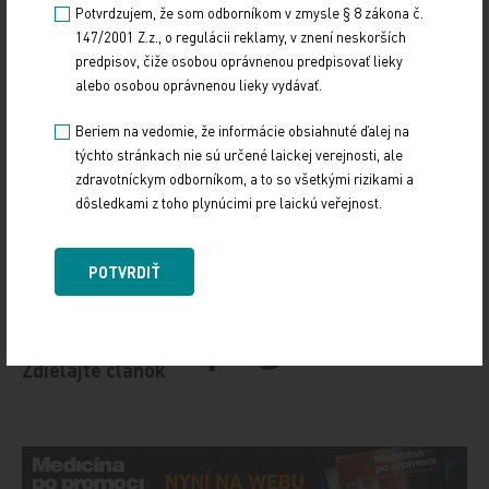
Potvrdzujem, že som odborníkom v zmysle § 8 zákona č.
„Najlepším prístupom na potvrdenie, vyvrátenie
147/2001 Z.z., o regulácii reklamy, v znení neskorších
alebo spresnenie našich zistení by bolo
predpisov, čiže osobou oprávnenou predpisovať lieky
uskutočnenie oveľa väčšej, retrospektívnej,
alebo osobou oprávnenou lieky vydávať.
multicentrickej kohortovej štúdie založenej
Beriem na vedomie, že informácie obsiahnuté ďalej na
na populácii; prospektívna, randomizovaná
týchto stránkach nie sú určené laickej verejnosti, ale
klinická štúdia alebo postmarketingová analýza
zdravotníckym odborníkom, a to so všetkými rizikami a
dôsledkami z toho plynúcimi pre laickú veřejnost.
všetkých liekov GLP-1 RA," napísali.
Zdroje: JAMA Ophthalmology (3. Júla 2024)
POTVRDIŤ
Medscape Medical News (3. Júla 2024)
Zdieľajte článok