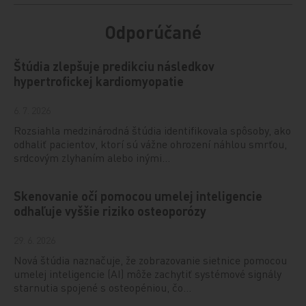
Odporúčané
Štúdia zlepšuje predikciu následkov
hypertrofickej kardiomyopatie
6. 7. 2026
Rozsiahla medzinárodná štúdia identifikovala spôsoby, ako
odhaliť pacientov, ktorí sú vážne ohrození náhlou smrťou,
srdcovým zlyhaním alebo inými…
Skenovanie očí pomocou umelej inteligencie
odhaľuje vyššie riziko osteoporózy
29. 6. 2026
Nová štúdia naznačuje, že zobrazovanie sietnice pomocou
umelej inteligencie (AI) môže zachytiť systémové signály
starnutia spojené s osteopéniou, čo…