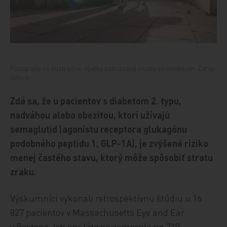
Fotografie sú ilustračné, všetky zobrazené osoby sú modelom. Zdroj:
iStock.
Zdá sa, že u pacientov s diabetom 2. typu,
nadváhou alebo obezitou, ktorí užívajú
semaglutid (agonistu receptora glukagónu
podobného peptidu 1, GLP-1A), je zvýšené riziko
menej častého stavu, ktorý môže spôsobiť stratu
zraku.
Výskumníci vykonali retrospektívnu štúdiu u 16
827 pacientov v Massachusetts Eye and Ear
v Bostone. Ich analýza sa zamerala na 710