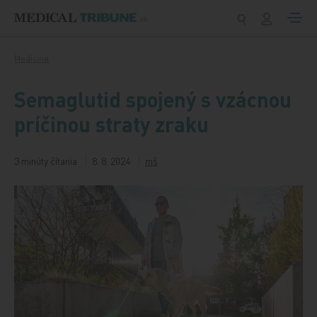
Preskočiť na obsah
Medicína
Semaglutid spojený s vzácnou
príčinou straty zraku
3 minúty čítania
8. 8. 2024
mš