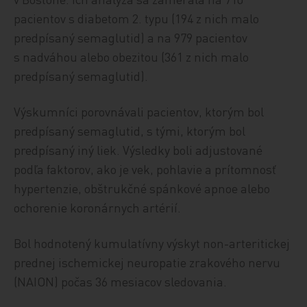
pacientov s diabetom 2. typu (194 z nich malo
predpísaný semaglutid) a na 979 pacientov
s nadváhou alebo obezitou (361 z nich malo
predpísaný semaglutid).
Výskumníci porovnávali pacientov, ktorým bol
predpísaný semaglutid, s tými, ktorým bol
predpísaný iný liek. Výsledky boli adjustované
podľa faktorov, ako je vek, pohlavie a prítomnosť
hypertenzie, obštrukčné spánkové apnoe alebo
ochorenie koronárnych artérií.
Bol hodnotený kumulatívny výskyt non-arteritickej
prednej ischemickej neuropatie zrakového nervu
(NAION) počas 36 mesiacov sledovania.