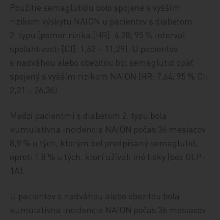
Použitie semaglutidu bolo spojené s vyšším
rizikom výskytu NAION u pacientov s diabetom
2. typu (pomer rizika [HR]: 4,28; 95 % interval
spoľahlivosti [CI]: 1,62 – 11,29). U pacientov
s nadváhou alebo obezitou bol semaglutid opäť
spojený s vyšším rizikom NAION (HR: 7,64; 95 % CI:
2,21 – 26,36).
Medzi pacientmi s diabetom 2. typu bola
kumulatívna incidencia NAION počas 36 mesiacov
8,9 % u tých, ktorým bol predpísaný semaglutid,
oproti 1,8 % u tých, ktorí užívali iné lieky (bez GLP-
1A).
U pacientov s nadváhou alebo obezitou bola
kumulatívna incidencia NAION počas 36 mesiacov