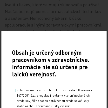
kvalitu liekov, ktoré sa majú skladovať a používať.
Našťastie majú pomoc farmaceutických technikov
a asistentov. Nemocničný lekárnik úzko
spolupracuje s inými zdravotníckymi pracovníkmi,
aby sa zaistila bezpečnosť lieku. Súčasťou
nemocničnej lekárne môže byť aj klinický
farmaceut; klinický farmaceut musí zložiť skúšku
Obsah je určený odborným
v špecializačnom odbore lekárenstvo a následne
klinická farmácia, stáva plnohodnotným klinickým
pracovníkom v zdravotníctve.
farmaceutom.
Informácie nie sú určené pre
laickú verejnosť.
Klinický farmaceut často pracuje
v multidisciplinárnom tíme v rámci
Potvrdzujem, že som odborníkom v zmysle § 8 zákona č.
farmaceutickej praxe. Klinickí farmaceuti
147/2001 Z.z., o regulácii reklamy, v znení neskorších
spolupracujú s inými odborníkmi v oblasti
predpisov, čiže osobou oprávnenou predpisovať lieky
starostlivosti, ako sú lekári a zdravotné sestry.
alebo osobou oprávnenou lieky vydávať.