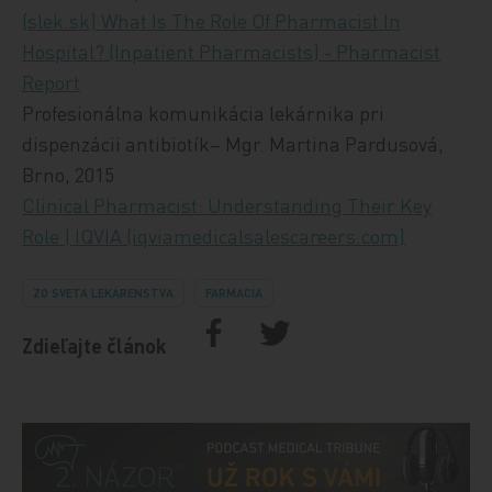
(slek.sk)
What Is The Role Of Pharmacist In
Hospital? (Inpatient Pharmacists) - Pharmacist
Report
Profesionálna komunikácia lekárnika pri
dispenzácii antibiotík– Mgr. Martina Pardusová,
Brno, 2015
Clinical Pharmacist: Understanding Their Key
Role | IQVIA (iqviamedicalsalescareers.com)
ZO SVETA LEKÁRENSTVA
FARMACIA
Zdieľajte článok