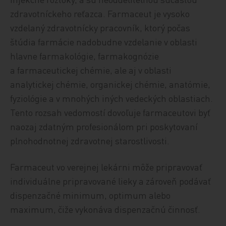
zdravotníckeho reťazca. Farmaceut je vysoko
vzdelaný zdravotnícky pracovník, ktorý počas
štúdia farmácie nadobudne vzdelanie v oblasti
hlavne farmakológie, farmakognózie
a farmaceutickej chémie, ale aj v oblasti
analytickej chémie, organickej chémie, anatómie,
fyziológie a v mnohých iných vedeckých oblastiach.
Tento rozsah vedomostí dovoľuje farmaceutovi byť
naozaj zdatným profesionálom pri poskytovaní
plnohodnotnej zdravotnej starostlivosti.
Farmaceut vo verejnej lekárni môže pripravovať
individuálne pripravované lieky a zároveň podávať
dispenzačné minimum, optimum alebo
maximum, čiže vykonáva dispenzačnú činnosť.