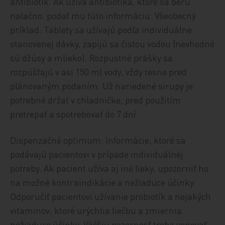
antibiotík. Ak užíva antibiotiká, ktoré sa berú
nalačno, podať mu túto informáciu. Všeobecný
príklad: Tablety sa užívajú podľa individuálne
stanovenej dávky, zapijú sa čistou vodou (nevhodné
sú džúsy a mlieko). Rozpustné prášky sa
rozpúšťajú v asi 150 ml vody, vždy tesne pred
plánovaným podaním. Už nariedené sirupy je
potrebné držať v chladničke, pred použitím
pretrepať a spotrebovať do 7 dní.
Dispenzačné optimum: Informácie, ktoré sa
podávajú pacientovi v prípade individuálnej
potreby. Ak pacient užíva aj iné lieky, upozorniť ho
na možné kontraindikácie a nežiaduce účinky.
Odporučiť pacientovi užívanie probiotík a nejakých
vitamínov, ktoré urýchlia liečbu a zmiernia
nežiaduce účinky. Väčšiu pozornosť treba venovať