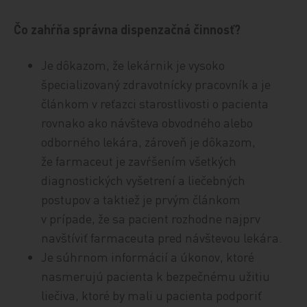
Čo zahŕňa správna dispenzačná činnosť?
Je dôkazom, že lekárnik je vysoko
špecializovaný zdravotnícky pracovník a je
článkom v reťazci starostlivosti o pacienta
rovnako ako návšteva obvodného alebo
odborného lekára, zároveň je dôkazom,
že farmaceut je zavŕšením všetkých
diagnostických vyšetrení a liečebných
postupov a taktiež je prvým článkom
v prípade, že sa pacient rozhodne najprv
navštíviť farmaceuta pred návštevou lekára.
Je súhrnom informácií a úkonov, ktoré
nasmerujú pacienta k bezpečnému užitiu
liečiva, ktoré by mali u pacienta podporiť