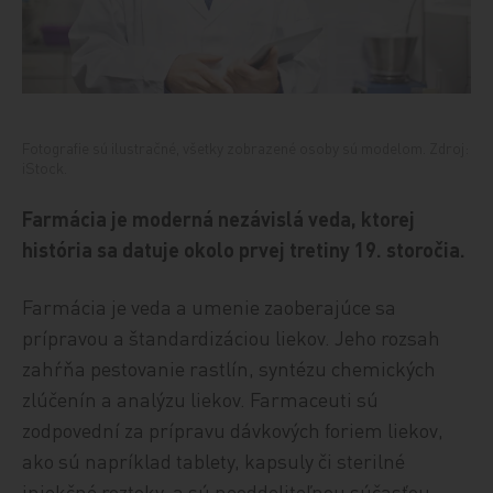
Fotografie sú ilustračné, všetky zobrazené osoby sú modelom. Zdroj:
iStock.
Farmácia je moderná nezávislá veda, ktorej
história sa datuje okolo prvej tretiny 19. storočia.
Farmácia je veda a umenie zaoberajúce sa
prípravou a štandardizáciou liekov. Jeho rozsah
zahŕňa pestovanie rastlín, syntézu chemických
zlúčenín a analýzu liekov. Farmaceuti sú
zodpovední za prípravu dávkových foriem liekov,
ako sú napríklad tablety, kapsuly či sterilné
injekčné roztoky, a sú neoddeliteľnou súčasťou