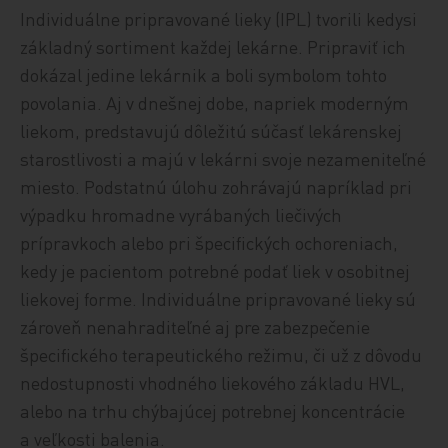
Individuálne pripravované lieky (IPL) tvorili kedysi
základný sortiment každej lekárne. Pripraviť ich
dokázal jedine lekárnik a boli symbolom tohto
povolania. Aj v dnešnej dobe, napriek moderným
liekom, predstavujú dôležitú súčasť lekárenskej
starostlivosti a majú v lekárni svoje nezameniteľné
miesto. Podstatnú úlohu zohrávajú napríklad pri
výpadku hromadne vyrábaných liečivých
prípravkoch alebo pri špecifických ochoreniach,
kedy je pacientom potrebné podať liek v osobitnej
liekovej forme. Individuálne pripravované lieky sú
zároveň nenahraditeľné aj pre zabezpečenie
špecifického terapeutického režimu, či už z dôvodu
nedostupnosti vhodného liekového základu HVL,
alebo na trhu chýbajúcej potrebnej koncentrácie
a veľkosti balenia.