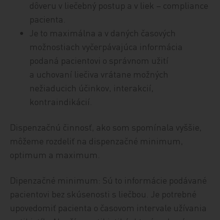
dôveru v liečebný postup a v liek – compliance
pacienta.
Je to maximálna a v daných časových
možnostiach vyčerpávajúca informácia
podaná pacientovi o správnom užití
a uchovaní liečiva vrátane možných
nežiaducich účinkov, interakcií,
kontraindikácií.
Dispenzačnú činnosť, ako som spomínala vyššie,
môžeme rozdeliť na dispenzačné minimum,
optimum a maximum.
Dipenzačné minimum: Sú to informácie podávané
pacientovi bez skúsenosti s liečbou. Je potrebné
upovedomiť pacienta o časovom intervale užívania