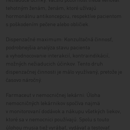
tehotným ženám, ženám, ktoré užívajú
hormonálnu antikoncepciu, respektíve pacientom
s poškodením pečene alebo obličiek.
Dispenzačné maximum: Konzultačná činnosť,
podrobnejšia analýza stavu pacienta
a vyhodnocovanie interakcií, kontraindikácií,
možných nežiaducich účinkov. Tento druh
dispenzačnej činnosti je málo využívaný, pretože je
časovo náročný.
Farmaceut v nemocničnej lekárni: Úloha
nemocničných lekárnikov spočíva najmä
v monitorovaní dodávok a nákupu všetkých liekov,
ktoré sa v nemocnici používajú. Spolu s touto
úlohou musia tiež vyrábať, vydávať a testovať