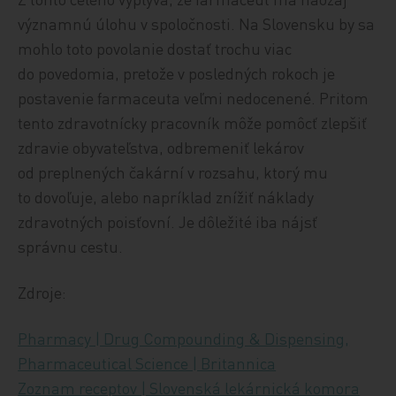
významnú úlohu v spoločnosti. Na Slovensku by sa
mohlo toto povolanie dostať trochu viac
do povedomia, pretože v posledných rokoch je
postavenie farmaceuta veľmi nedocenené. Pritom
tento zdravotnícky pracovník môže pomôcť zlepšiť
zdravie obyvateľstva, odbremeniť lekárov
od preplnených čakární v rozsahu, ktorý mu
to dovoľuje, alebo napríklad znížiť náklady
zdravotných poisťovní. Je dôležité iba nájsť
správnu cestu.
Zdroje:
Pharmacy | Drug Compounding & Dispensing,
Pharmaceutical Science | Britannica
Zoznam receptov | Slovenská lekárnická komora