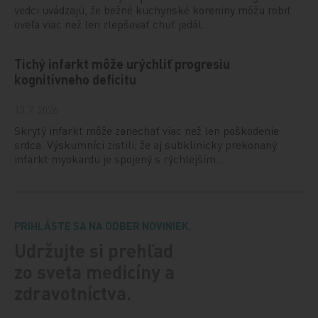
vedci uvádzajú, že bežné kuchynské koreniny môžu robiť
oveľa viac než len zlepšovať chuť jedál.…
Tichý infarkt môže urýchliť progresiu
kognitívneho deficitu
13. 7. 2026
Skrytý infarkt môže zanechať viac než len poškodenie
srdca. Výskumníci zistili, že aj subklinicky prekonaný
infarkt myokardu je spojený s rýchlejším…
PRIHLÁSTE SA NA ODBER NOVINIEK.
Udržujte si prehľad
zo sveta medicíny a
zdravotníctva.