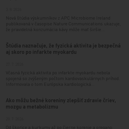
3. 8. 2026
Nová štúdia výskumníkov z APC Microbiome Ireland
publikovaná v časopise Nature Communications ukazuje,
že pravidelná konzumácia kávy môže mať širšie…
Štúdia naznačuje, že fyzická aktivita je bezpečná
aj skoro po infarkte myokardu
27. 7. 2026
Včasná fyzická aktivita po infarkte myokardu nebola
spojená so zvýšeným počtom kardiovaskulárnych príhod.
Informovala o tom Európska kardiologická…
Ako môžu bežné koreniny zlepšiť zdravie čriev,
mozgu a metabolizmu
20. 7. 2026
Od škorice a kurkumy až po čierne korenie a oregano: