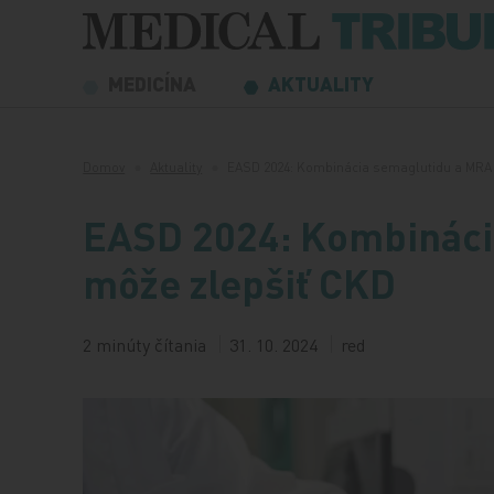
Preskočiť na obsah
MEDICÍNA
AKTUALITY
Domov
Aktuality
EASD 2024: Kombinácia semaglutidu a MR
EASD 2024: Kombináci
môže zlepšiť CKD
2 minúty čítania
31. 10. 2024
red