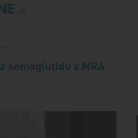
A môže…
a semaglutidu a MRA