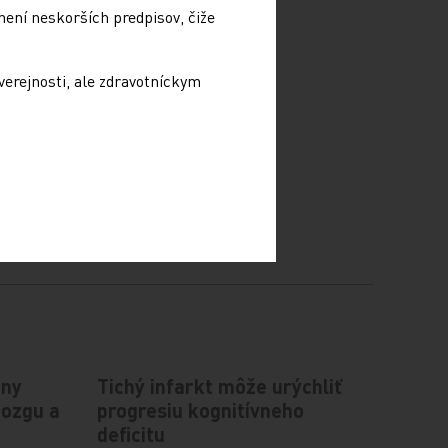
není neskorších predpisov, čiže
verejnosti, ale zdravotníckym
iny
Tichý infarkt môže urýchliť
mozgu a
progresiu kognitívneho
deficitu