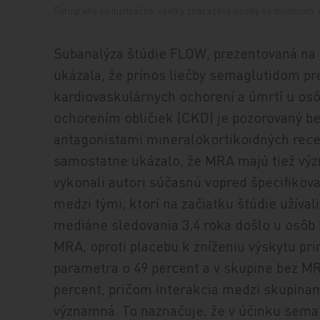
Fotografie sú ilustračné, všetky zobrazené osoby sú modelom. Z
Subanalýza štúdie FLOW, prezentovaná na
ukázala, že prínos liečby semaglutidom pre
kardiovaskulárnych ochorení a úmrtí u osô
ochorením obličiek (CKD) je pozorovaný bez 
antagonistami mineralokortikoidných rece
samostatne ukázalo, že MRA majú tiež výz
vykonali autori súčasnú vopred špecifikova
medzi tými, ktorí na začiatku štúdie užívali
mediáne sledovania 3,4 roka došlo u osôb 
MRA, oproti placebu k zníženiu výskytu p
parametra o 49 percent a v skupine bez MR
percent, pričom interakcia medzi skupina
významná. To naznačuje, že v účinku sema