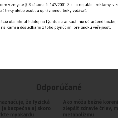
m v zmysle § 8 zákona č. 147/2001 Z.z., o regulácii reklamy, v z
ť lieky alebo osobou oprávnenou lieky vydávať.
cie obsiahnuté ďalej na týchto stránkach nie sú určené laickej 
rizikami a dôsledkami z toho plynúcimi pre laickú veřejnost.
Odporúčané
naznačuje, že fyzická
Ako môžu bežné koren
a je bezpečná aj skoro
zlepšiť zdravie čriev, 
arkte myokardu
metabolizmu