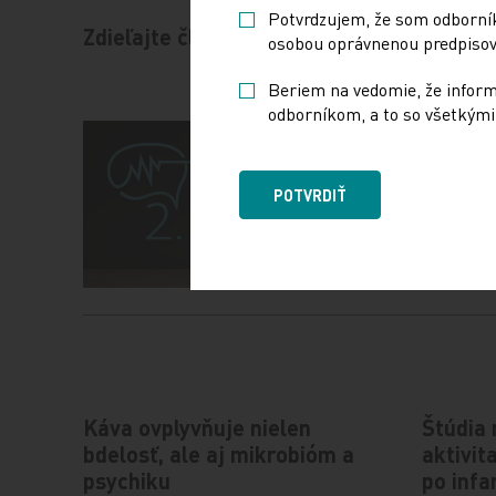
Potvrdzujem, že som odborníko
Zdieľajte článok
osobou oprávnenou predpisova
Beriem na vedomie, že informá
odborníkom, a to so všetkými 
POTVRDIŤ
Káva ovplyvňuje nielen
Štúdia 
bdelosť, ale aj mikrobióm a
aktivit
psychiku
po inf