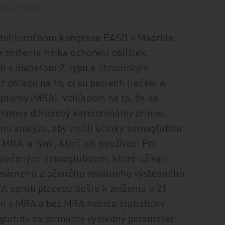
droj: iStock.
 tohtoročnom kongrese EASD v Madride,
 zníženie rizika ochorení obličiek,
b s diabetom 2. typu a chronickým
ohľadu na to, či sú pacienti liečení aj
ptorov (MRA). Vzhľadom na to, že sa
namný dlhodobý kardiorenálny prínos,
nú analýzu, aby zistili účinky semaglutidu
 MRA, a tými, ktorí ich neužívali. Pri
liečených semaglutidom, ktoré užívali
rimárneho zloženého renálneho výsledného
A oproti placebu došlo k zníženiu o 21
mi s MRA a bez MRA nebola štatisticky
glutidu na primárny výsledný parameter