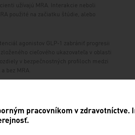
acienti užívajú MRA. Interakcie neboli
MRA použité na začiatku štúdie, alebo
tenciál agonistov GLP‑1 zabrániť progresii
zloženého cieľového ukazovateľa v oblasti
rozdiely v bezpečnostných profiloch medzi
 a bez MRA.
ombining‑semaglutide‑and‑mineralocorticoids‑may
borným pracovníkom v zdravotníctve. I
erejnosť.