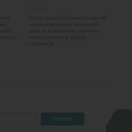
13. 7. 2026
ierne
Skrytý infarkt môže zanechať viac než
ajú,
len poškodenie srdca. Výskumníci
 môžu
zistili, že aj subklinicky prekonaný
ovať chuť
infarkt myokardu je spojený
s rýchlejším…
POTVRDIŤ