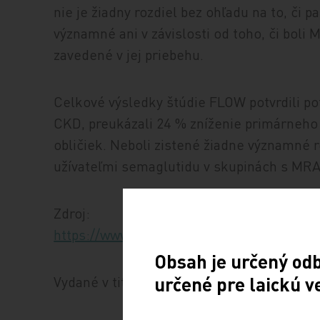
nie je žiadny rozdiel bez ohľadu na to, či p
významné ani v závislosti od toho, či boli 
zavedené v jej priebehu.
Celkové výsledky štúdie FLOW potvrdili po
CKD, preukázali 24 % zníženie primárneho 
obličiek. Neboli zistené žiadne významné 
užívateľmi semaglutidu v skupinách s MRA
Zdroj:
https://www.medscape.com/viewarticle/c
Obsah je určený od
určené pre laickú v
Vydané v titule Medical Tribune