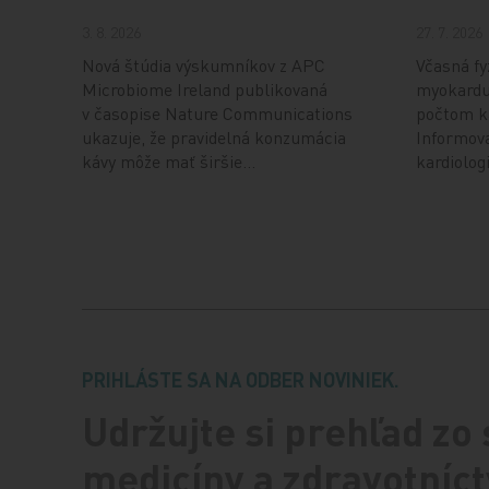
3. 8. 2026
27. 7. 2026
Nová štúdia výskumníkov z APC
Včasná fy
Microbiome Ireland publikovaná
myokardu
v časopise Nature Communications
počtom k
ukazuje, že pravidelná konzumácia
Informov
kávy môže mať širšie…
kardiolo
PRIHLÁSTE SA NA ODBER NOVINIEK.
Udržujte si prehľad zo
medicíny a zdravotníct