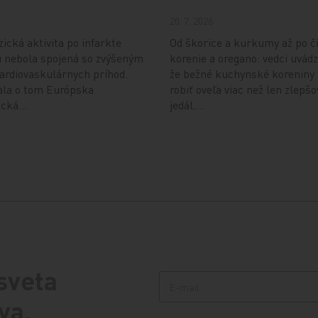
20. 7. 2026
zická aktivita po infarkte
Od škorice a kurkumy až po č
 nebola spojená so zvýšeným
korenie a oregano: vedci uvádz
ardiovaskulárnych príhod.
že bežné kuchynské koreniny
ala o tom Európska
robiť oveľa viac než len zlepš
gická…
jedál.…
 sveta
va.