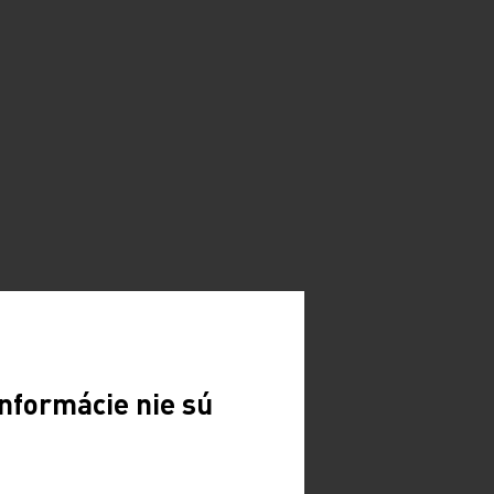
‑improve‑ckd‑2024a1000h1j
nformácie nie sú