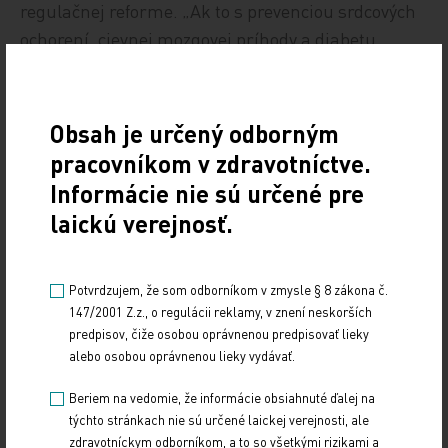
regulačnej reforme. „Ak to s prevenciou srdcových
ochorení, cievnej mozgovej príhody a diabetu
myslíme vážne, musí sa znižovanie hluku stať
ústredným pilierom stratégií kardiovaskulárnej
prevencie,“ zdôraznil profesor Münzel.
Obsah je určený odborným
pracovníkom v zdravotníctve.
Pracovná skupina ESC pre environmentálnu
Informácie nie sú určené pre
udržateľnosť pod vedením Thomasa Münzela už
laickú verejnosť.
pracuje na integrácii hluku a znečistenia ovzdušia
do smerníc pre kardiovaskulárnu prevenciu. „Hluk
v prostredí už nie je len otázkou urbanistického
Potvrdzujem, že som odborníkom v zmysle § 8 zákona č.
147/2001 Z.z., o regulácii reklamy, v znení neskorších
plánovania. Je to medicínsky naliehavá situácia
predpisov, čiže osobou oprávnenou predpisovať lieky
vyžadujúca okamžitú pozornosť lekárov,
alebo osobou oprávnenou lieky vydávať.
pedagógov i tvorcov politík."
Beriem na vedomie, že informácie obsiahnuté ďalej na
týchto stránkach nie sú určené laickej verejnosti, ale
Vyšlo na tribune.cz
zdravotníckym odborníkom, a to so všetkými rizikami a