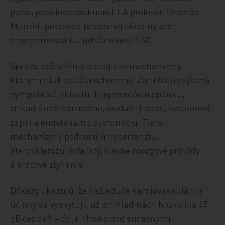
počas panelovej diskusie EEA profesor Thomas
Münzel, predseda pracovnej skupiny pre
environmentálnu udržateľnosť ESC.
Správa zdôrazňuje biologické mechanizmy,
ktorými hluk spúšťa ochorenie. Zahŕňajú zvýšenú
sympatickú aktivitu, fragmentáciu spánku,
cirkadiánne narušenie, oxidačný stres, systémový
zápal a endoteliálnu dysfunkciu. Tieto
mechanizmy podporujú hypertenziu,
aterosklerózu, infarkty, cievne mozgové príhody
a srdcové zlyhanie.
Dôkazy ukazujú, že nežiaduce kardiovaskulárne
účinky sa vyskytujú už pri hladinách hluku iba 45
dB cez deň – čo je hlboko pod súčasnými