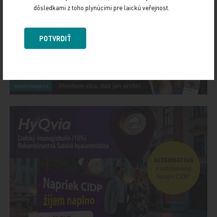
dôsledkami z toho plynúcimi pre laickú veřejnost.
Zdieľajte článok
POTVRDIŤ