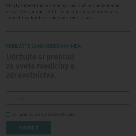
Skrytý infarkt môže zanechať viac než len poškodenie
srdca. Výskumníci zistili, že aj subklinicky prekonaný
infarkt myokardu je spojený s rýchlejším…
PRIHLÁSTE SA NA ODBER NOVINIEK.
Udržujte si prehľad
zo sveta medicíny a
zdravotníctva.
Súhlasím so zasielaním newslettera
POTVRDIŤ