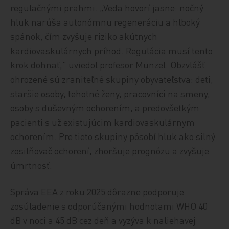
regulačnými prahmi. „Veda hovorí jasne: nočný
hluk narúša autonómnu regeneráciu a hlboký
spánok, čím zvyšuje riziko akútnych
kardiovaskulárnych príhod. Regulácia musí tento
krok dohnať," uviedol profesor Münzel. Obzvlášť
ohrozené sú zraniteľné skupiny obyvateľstva: deti,
staršie osoby, tehotné ženy, pracovníci na smeny,
osoby s duševným ochorením, a predovšetkým
pacienti s už existujúcim kardiovaskulárnym
ochorením. Pre tieto skupiny pôsobí hluk ako silný
zosilňovač ochorení, zhoršuje prognózu a zvyšuje
úmrtnosť.
Správa EEA z roku 2025 dôrazne podporuje
zosúladenie s odporúčanými hodnotami WHO 40
dB v noci a 45 dB cez deň a vyzýva k naliehavej