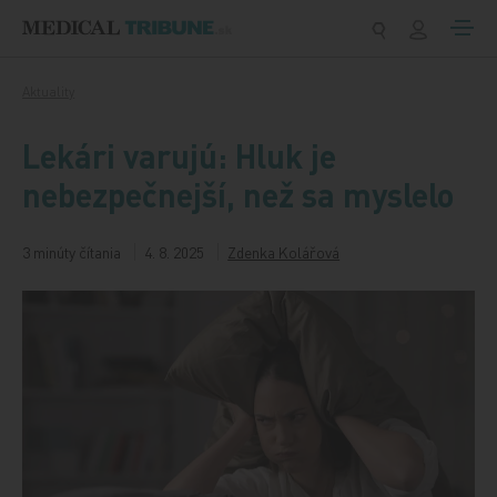
Preskočiť na obsah
Aktuality
Lekári varujú: Hluk je
nebezpečnejší, než sa myslelo
3 minúty čítania
4. 8. 2025
Zdenka Kolářová