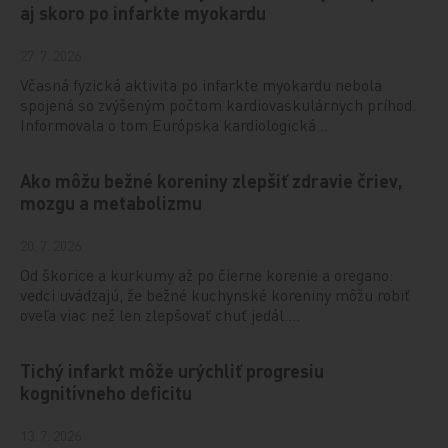
aj skoro po infarkte myokardu
27. 7. 2026
Včasná fyzická aktivita po infarkte myokardu nebola
spojená so zvýšeným počtom kardiovaskulárnych príhod.
Informovala o tom Európska kardiologická…
Ako môžu bežné koreniny zlepšiť zdravie čriev,
mozgu a metabolizmu
20. 7. 2026
Od škorice a kurkumy až po čierne korenie a oregano:
vedci uvádzajú, že bežné kuchynské koreniny môžu robiť
oveľa viac než len zlepšovať chuť jedál.…
Tichý infarkt môže urýchliť progresiu
kognitívneho deficitu
13. 7. 2026