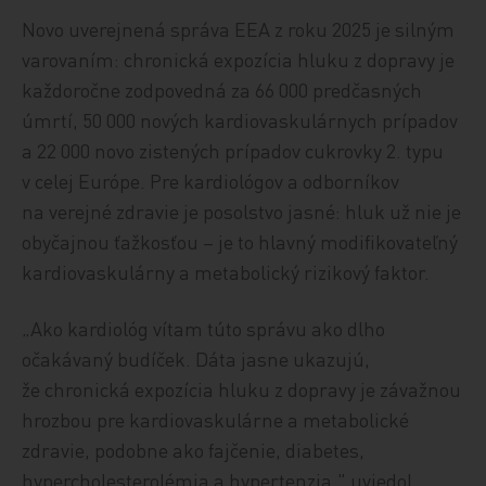
Novo uverejnená správa EEA z roku 2025 je silným
varovaním: chronická expozícia hluku z dopravy je
každoročne zodpovedná za 66 000 predčasných
úmrtí, 50 000 nových kardiovaskulárnych prípadov
a 22 000 novo zistených prípadov cukrovky 2. typu
v celej Európe. Pre kardiológov a odborníkov
na verejné zdravie je posolstvo jasné: hluk už nie je
obyčajnou ťažkosťou – je to hlavný modifikovateľný
kardiovaskulárny a metabolický rizikový faktor.
„Ako kardiológ vítam túto správu ako dlho
očakávaný budíček. Dáta jasne ukazujú,
že chronická expozícia hluku z dopravy je závažnou
hrozbou pre kardiovaskulárne a metabolické
zdravie, podobne ako fajčenie, diabetes,
hypercholesterolémia a hypertenzia," uviedol