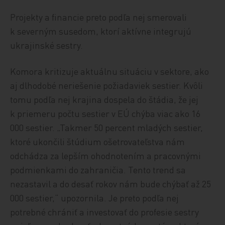
Projekty a financie preto podľa nej smerovali
k severným susedom, ktorí aktívne integrujú
ukrajinské sestry.
Komora kritizuje aktuálnu situáciu v sektore, ako
aj dlhodobé neriešenie požiadaviek sestier. Kvôli
tomu podľa nej krajina dospela do štádia, že jej
k priemeru počtu sestier v EÚ chýba viac ako 16
000 sestier. „Takmer 50 percent mladých sestier,
ktoré ukončili štúdium ošetrovateľstva nám
odchádza za lepším ohodnotením a pracovnými
podmienkami do zahraničia. Tento trend sa
nezastavil a do desať rokov nám bude chýbať až 25
000 sestier,“ upozornila. Je preto podľa nej
potrebné chrániť a investovať do profesie sestry