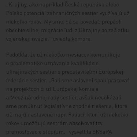
„Krajiny, ako napríklad Česká republika alebo
Poľsko potenciál zahraničných sestier využívajú už
niekoľko rokov. My sme, dá sa povedať, prepásli
obdobie silnej migrácie ľudí z Ukrajiny po začiatku
vojenskej invázie,“ uviedla komora.
Podotkla, že už niekoľko mesiacov komunikuje
o problematike uznávania kvalifikácie
ukrajinských sestier s predstaviteľmi Európskej
federácie sestier. „Boli sme oslovení spolupracovať
na projektoch či už Európskej komisie
a Medzinárodnej rady sestier, avšak nedokázali
sme ponúknuť legislatívne zhodné riešenia, ktoré
už majú nastavené napr. Poliaci, ktorí už niekoľko
rokov umožňujú sestrám absolvovať tzv.
premosťovacie štúdium,“ vysvetlila SKSaPA.