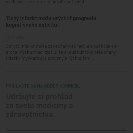
oveľa viac než len zlepšovať chuť jedál.…
Tichý infarkt môže urýchliť progresiu
kognitívneho deficitu
13. 7. 2026
Skrytý infarkt môže zanechať viac než len poškodenie
srdca. Výskumníci zistili, že aj subklinicky prekonaný
infarkt myokardu je spojený s rýchlejším…
PRIHLÁSTE SA NA ODBER NOVINIEK.
Udržujte si prehľad
zo sveta medicíny a
zdravotníctva.