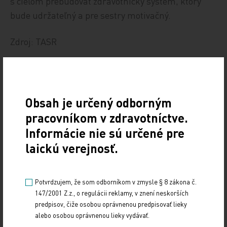
s cieľom prebudovať zdravotnícky systém, ktorý
bude udržateľný a pre sestry motivačný.
Zdroj: TASR
SESTRY
UKRAJINA
Zdieľajte článok
Obsah je určený odborným
pracovníkom v zdravotníctve.
Informácie nie sú určené pre
laickú verejnosť.
Potvrdzujem, že som odborníkom v zmysle § 8 zákona č.
147/2001 Z.z., o regulácii reklamy, v znení neskorších
predpisov, čiže osobou oprávnenou predpisovať lieky
alebo osobou oprávnenou lieky vydávať.