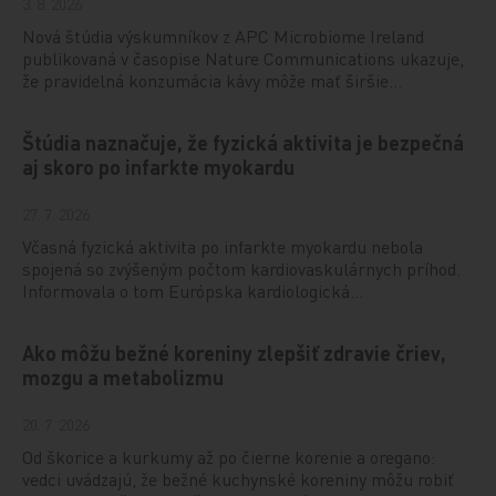
3. 8. 2026
Nová štúdia výskumníkov z APC Microbiome Ireland
publikovaná v časopise Nature Communications ukazuje,
že pravidelná konzumácia kávy môže mať širšie…
Štúdia naznačuje, že fyzická aktivita je bezpečná
aj skoro po infarkte myokardu
27. 7. 2026
Včasná fyzická aktivita po infarkte myokardu nebola
spojená so zvýšeným počtom kardiovaskulárnych príhod.
Informovala o tom Európska kardiologická…
Ako môžu bežné koreniny zlepšiť zdravie čriev,
mozgu a metabolizmu
20. 7. 2026
Od škorice a kurkumy až po čierne korenie a oregano:
vedci uvádzajú, že bežné kuchynské koreniny môžu robiť