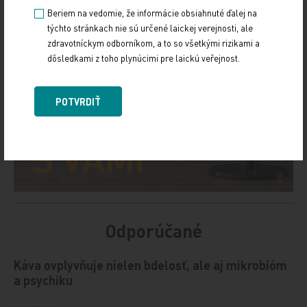
Beriem na vedomie, že informácie obsiahnuté ďalej na
týchto stránkach nie sú určené laickej verejnosti, ale
zdravotníckym odborníkom, a to so všetkými rizikami a
dôsledkami z toho plynúcimi pre laickú veřejnost.
POTVRDIŤ
Odporúčané
Káva ovplyvňuje nielen bdelosť, ale aj mikrobióm
a psychiku