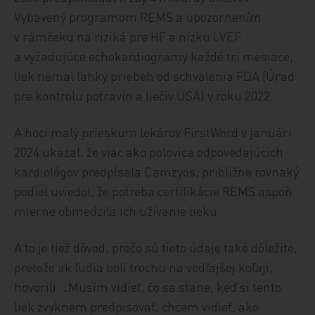
Vybavený programom REMS a upozornením
v rámčeku na riziká pre HF a nízku LVEF
a vyžadujúce echokardiogramy každé tri mesiace,
liek nemal ľahký priebeh od schválenia FDA (Úrad
pre kontrolu potravín a liečiv USA) v roku 2022.
A hoci malý prieskum lekárov FirstWord v januári
2024 ukázal, že viac ako polovica odpovedajúcich
kardiológov predpísala Camzyos, približne rovnaký
podiel uviedol, že potreba certifikácie REMS aspoň
mierne obmedzila ich užívanie lieku.
A to je tiež dôvod, prečo sú tieto údaje také dôležité,
pretože ak ľudia boli trochu na vedľajšej koľaji,
hovorili: „Musím vidieť, čo sa stane, keď si tento
liek zvyknem predpisovať, chcem vidieť, ako