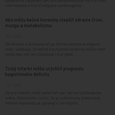
spojená so zvýšeným počtom kardiovaskulárnych príhod.
Informovala o tom Európska kardiologická…
Ako môžu bežné koreniny zlepšiť zdravie čriev,
mozgu a metabolizmu
20. 7. 2026
Od škorice a kurkumy až po čierne korenie a oregano:
vedci uvádzajú, že bežné kuchynské koreniny môžu robiť
oveľa viac než len zlepšovať chuť jedál.…
Tichý infarkt môže urýchliť progresiu
kognitívneho deficitu
13. 7. 2026
Skrytý infarkt môže zanechať viac než len poškodenie
srdca. Výskumníci zistili, že aj subklinicky prekonaný
infarkt myokardu je spojený s rýchlejším…