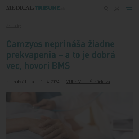
Preskočiť na obsah
Aktuality
Camzyos neprináša žiadne
prekvapenia – a to je dobrá
vec, hovorí BMS
2 minúty čítania
15. 4. 2024
MUDr. Marta Šimůnková