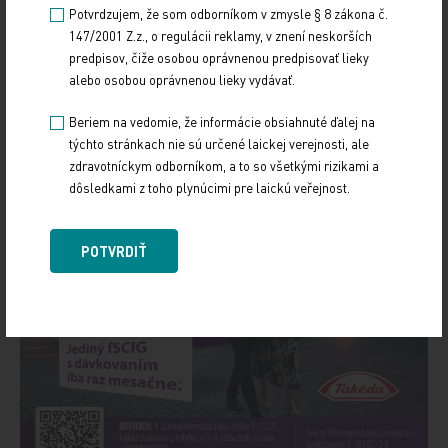
Potvrdzujem, že som odborníkom v zmysle § 8 zákona č.
147/2001 Z.z., o regulácii reklamy, v znení neskorších
predpisov, čiže osobou oprávnenou predpisovať lieky
alebo osobou oprávnenou lieky vydávať.
Beriem na vedomie, že informácie obsiahnuté ďalej na
týchto stránkach nie sú určené laickej verejnosti, ale
zdravotníckym odborníkom, a to so všetkými rizikami a
dôsledkami z toho plynúcimi pre laickú veřejnost.
POTVRDIŤ