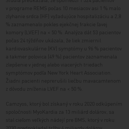
v programe REMS počas 10 mesiacov asi 1 % malo
zlyhanie srdca (HF) vyžadujúce hospitalizáciu a 2,8
% zaznamenalo pokles ejekčnej frakcie ľavej
komory (LVEF) na < 50 %. Analýza dát 53 pacientov
počas 24 týždňov ukázala, že liek zmiernil
kardiovaskulárne (KV) symptómy u 96 % pacientov
a takmer polovica (49 %) pacientov zaznamenala
zlepšenie v jednej alebo viacerých triedach
symptómov podľa New York Heart Association.
Žiadni pacienti neprerušili liečbu mavacamtenom
z dôvodu zníženia LVEF na < 50 %.
Camzyos, ktorý bol získaný v roku 2020 odkúpením
spoločnosti MyoKardia za 13 miliárd dolárov, sa
stal cieľom veľkých nádejí pre BMS, ktorý v roku
2030 predpokladal tržby 4 miliardy dolárov.