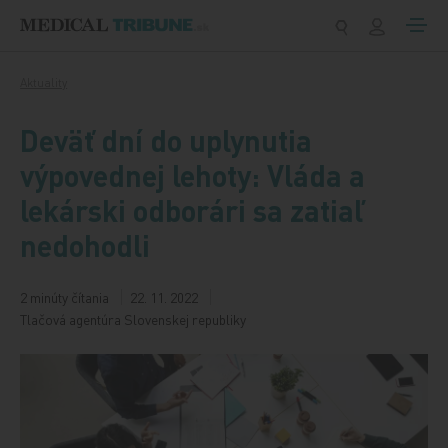
Preskočiť na obsah
Aktuality
Deväť dní do uplynutia
výpovednej lehoty: Vláda a
lekárski odborári sa zatiaľ
nedohodli
2 minúty čítania
22. 11. 2022
Tlačová agentúra Slovenskej republiky