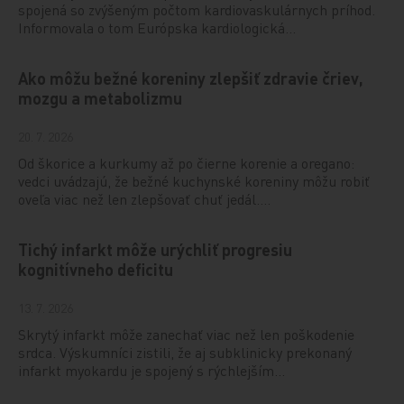
spojená so zvýšeným počtom kardiovaskulárnych príhod.
Informovala o tom Európska kardiologická…
Ako môžu bežné koreniny zlepšiť zdravie čriev,
mozgu a metabolizmu
20. 7. 2026
Od škorice a kurkumy až po čierne korenie a oregano:
vedci uvádzajú, že bežné kuchynské koreniny môžu robiť
oveľa viac než len zlepšovať chuť jedál.…
Tichý infarkt môže urýchliť progresiu
kognitívneho deficitu
13. 7. 2026
Skrytý infarkt môže zanechať viac než len poškodenie
srdca. Výskumníci zistili, že aj subklinicky prekonaný
infarkt myokardu je spojený s rýchlejším…