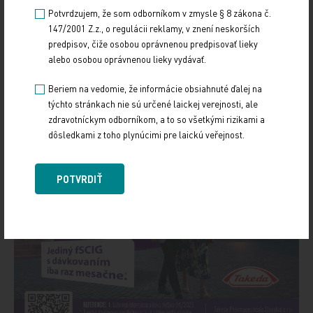
Ekonóm Vlachynský: Aj polovica
Potvrdzujem, že som odborníkom v zmysle § 8 zákona č.
výpovedí by znamenala
147/2001 Z.z., o regulácii reklamy, v znení neskorších
obmedzenie
predpisov, čiže osobou oprávnenou predpisovať lieky
7. 10. 2022
alebo osobou oprávnenou lieky vydávať.
Beriem na vedomie, že informácie obsiahnuté ďalej na
týchto stránkach nie sú určené laickej verejnosti, ale
zdravotníckym odborníkom, a to so všetkými rizikami a
dôsledkami z toho plynúcimi pre laickú veřejnost.
POTVRDIŤ