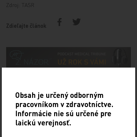
Zdroj: TASR
Zdieľajte článok
SÚVISIACE
Obsah je určený odborným
Dva týždne do konca výpovednej
pracovníkom v zdravotníctve.
lehoty. Mnohí vyzývajú vládu a
Informácie nie sú určené pre
odborárov, aby zabránili
katastrofe
laickú verejnosť.
17. 11. 2022