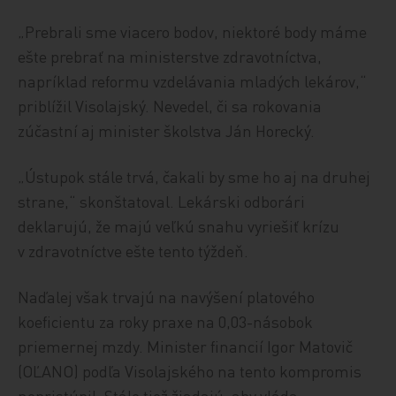
„Prebrali sme viacero bodov, niektoré body máme
ešte prebrať na ministerstve zdravotníctva,
napríklad reformu vzdelávania mladých lekárov,“
priblížil Visolajský. Nevedel, či sa rokovania
zúčastní aj minister školstva Ján Horecký.
„Ústupok stále trvá, čakali by sme ho aj na druhej
strane,“ skonštatoval. Lekárski odborári
deklarujú, že majú veľkú snahu vyriešiť krízu
v zdravotníctve ešte tento týždeň.
Naďalej však trvajú na navýšení platového
koeficientu za roky praxe na 0,03-násobok
priemernej mzdy. Minister financií Igor Matovič
(OĽANO) podľa Visolajského na tento kompromis
nepristúpil. Stále tiež žiadajú, aby vláda