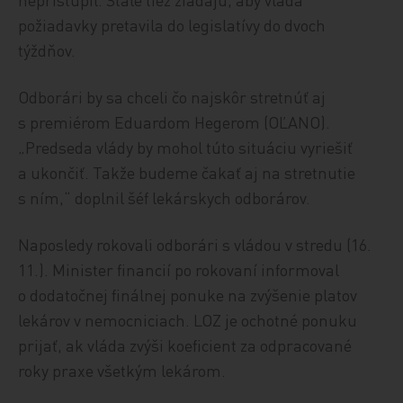
požiadavky pretavila do legislatívy do dvoch
týždňov.
Odborári by sa chceli čo najskôr stretnúť aj
s premiérom Eduardom Hegerom (OĽANO).
„Predseda vlády by mohol túto situáciu vyriešiť
a ukončiť. Takže budeme čakať aj na stretnutie
s ním,“ doplnil šéf lekárskych odborárov.
Naposledy rokovali odborári s vládou v stredu (16.
11.). Minister financií po rokovaní informoval
o dodatočnej finálnej ponuke na zvýšenie platov
lekárov v nemocniciach. LOZ je ochotné ponuku
prijať, ak vláda zvýši koeficient za odpracované
roky praxe všetkým lekárom.